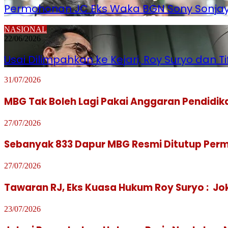
Permohonan JC Eks Waka BGN Sony Sonjaya 
NASIONAL
22/06/2026
Usai Dilimpahkan ke Kejari, Roy Suryo dan T
31/07/2026
MBG Tak Boleh Lagi Pakai Anggaran Pendidi
27/07/2026
Sebanyak 833 Dapur MBG Resmi Ditutup Per
27/07/2026
Tawaran RJ, Eks Kuasa Hukum Roy Suryo : Jok
23/07/2026