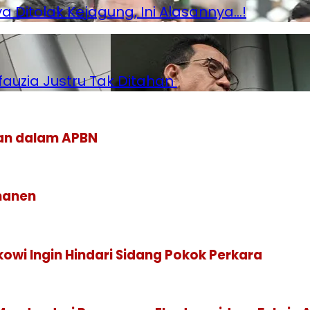
Ditolak Kejagung, Ini Alasannya…!
ifauzia Justru Tak Ditahan
kan dalam APBN
manen
owi Ingin Hindari Sidang Pokok Perkara