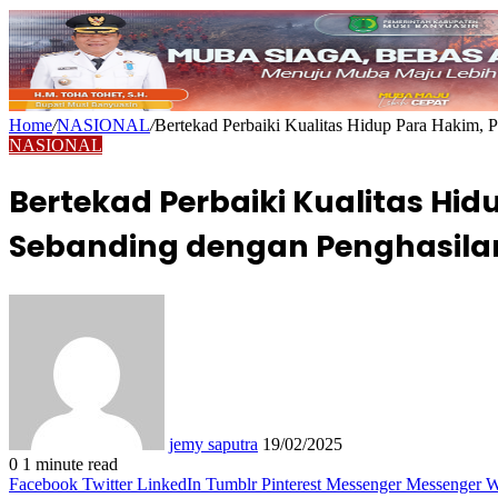
Home
/
NASIONAL
/
Bertekad Perbaiki Kualitas Hidup Para Hakim,
NASIONAL
Bertekad Perbaiki Kualitas Hi
Sebanding dengan Penghasil
Send
an
email
jemy saputra
19/02/2025
0
1 minute read
Facebook
Twitter
LinkedIn
Tumblr
Pinterest
Messenger
Messenger
W