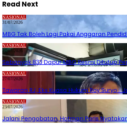
Read Next
NASIONAL
31/07/2026
MBG Tak Boleh Lagi Pakai Anggaran Pendi
NASIONAL
27/07/2026
Sebanyak 833 Dapur MBG Resmi Ditutup P
NASIONAL
27/07/2026
Tawaran RJ, Eks Kuasa Hukum Roy Suryo : Jo
NASIONAL
23/07/2026
Jalani Pengobatan, Hotman Paris Nyatakan