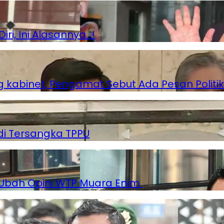
i, Ini Alasannya…!
g kabinet, Pengamat Sebut Ada Pesan Politik
di Tersangka TPPU
 Ubah Opini WTP Muara Enim