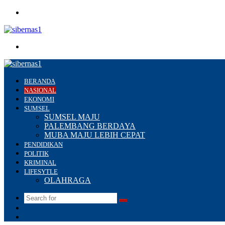
Menu
Search
for
BERANDA
NASIONAL
EKONOMI
SUMSEL
SUMSEL MAJU
PALEMBANG BERDAYA
MUBA MAJU LEBIH CEPAT
PENDIDIKAN
POLITIK
KRIMINAL
LIFESYTLE
OLAHRAGA
Search
Switch
for
skin
Sidebar