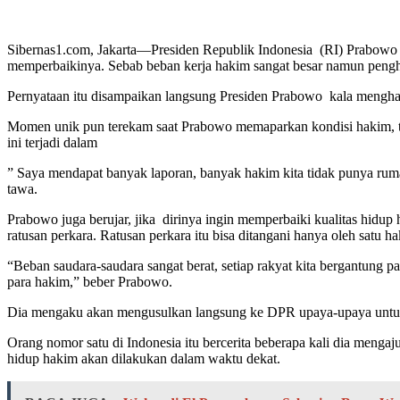
Sibernas1.com, Jakarta—Presiden Republik Indonesia (RI) Prabowo Su
memperbaikinya. Sebab beban kerja hakim sangat besar namun penghasi
Pernyataan itu disampaikan langsung Presiden Prabowo kala mengh
Momen unik pun terekam saat Prabowo memaparkan kondisi hakim, ti
ini terjadi dalam
” Saya mendapat banyak laporan, banyak hakim kita tidak punya ruma
tawa.
Prabowo juga berujar, jika dirinya ingin memperbaiki kualitas hidu
ratusan perkara. Ratusan perkara itu bisa ditangani hanya oleh satu h
“Beban saudara-saudara sangat berat, setiap rakyat kita bergantung p
para hakim,” beber Prabowo.
Dia mengaku akan mengusulkan langsung ke DPR upaya-upaya untuk m
Orang nomor satu di Indonesia itu bercerita beberapa kali dia mengaj
hidup hakim akan dilakukan dalam waktu dekat.