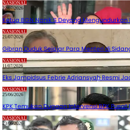
NASIONAL
22/07/2026
Ketua BGN Nanik S Deyang Mengundurkan Dir
NASIONAL
21/07/2026
Gibran Duduk Sejajar Para Menteri di Sidan
NASIONAL
11/07/2026
Eks Jampidsus Febrie Adriansyah Resmi Ja
NASIONAL
25/06/2026
KPK Temukan Dugaan Intervensi BPK Pusat
NASIONAL
23/06/2026