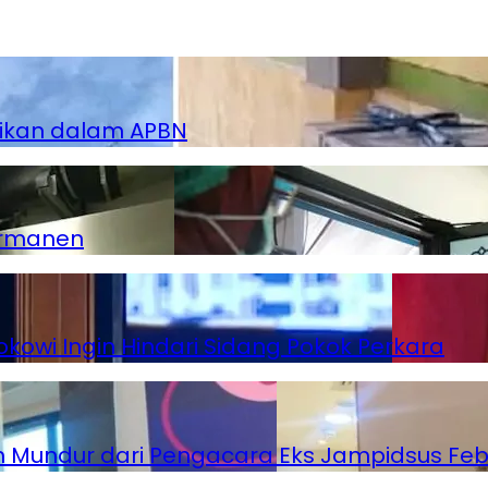
dikan dalam APBN
ermanen
kowi Ingin Hindari Sidang Pokok Perkara
 Mundur dari Pengacara Eks Jampidsus Feb