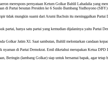
eron merespons pernyataan Ketum Golkar Bahlil Lahadalia yang menga
man di Partai besutan Presiden ke 6 Susilo Bambang Yudhoyono (SBY) 
pir tidak mungkin suami dari Arumi Bachsin itu meninggalkan Partai 
k partai, hanya satu partai yang kemudian dijalaninya yaitu Partai Dem
a Golkar Jatim XI. Saat sambutan, Bahlil melontarkan candaan kepa
dak nyaman di Partai Demokrat. Emil diketahui merupakan Ketua DPD 
n, Beringin (lambang Golkar) siap untuk bersamai bapak, agar tetap b