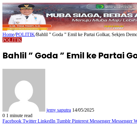
Home
/
POLITIK
/
Bahlil ” Goda ” Emil ke Partai Golkar, Sekjen Dem
POLITIK
Bahlil ” Goda ” Emil ke Partai 
Send
an
email
jemy saputra
14/05/2025
0
1 minute read
Facebook
Twitter
LinkedIn
Tumblr
Pinterest
Messenger
Messenger
W