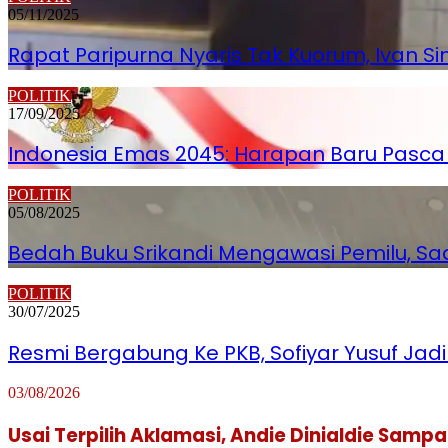
05/11/2025
Rapat Paripurna Nyaris Tak Kuorum, Ivan S
POLITIK
17/09/2025
Indonesia Emas 2045: Harapan Baru Pasca 
POLITIK
05/08/2025
Bedah Buku Srikandi Mengawasi Pemilu, S
POLITIK
30/07/2025
Resmi Bergabung Ke PKB, Sofiyar Yusuf Ja
03/08/2026
Usai Terpilih Aklamasi, Andie Dinialdie Sam