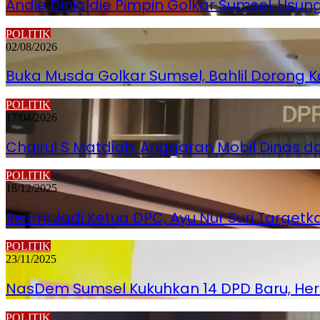
Andie Dinialdie Pimpin Golkar Sumsel, Us
POLITIK
02/08/2026
Buka Musda Golkar Sumsel, Bahlil Dorong 
POLITIK
17/04/2026
Chairul S Matdiah: Anggaran Mobil Dinas 
POLITIK
18/12/2025
Resmi Jadi Ketua DPC, Ayu Nur Suri Targ
POLITIK
23/11/2025
NasDem Sumsel Kukuhkan 14 DPD Baru, Her
POLITIK