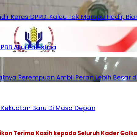
indir Keras DPRD: Kalau Tak Mampu Hadir, B
PBB Akui Palestina
aatnya Perempuan Ambil Peran Lebih Besar 
di Kekuatan Baru Di Masa Depan
paikan Terima Kasih kepada Seluruh Kader Golk