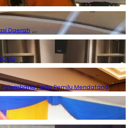
asi Daerah
 Dulu
ota Palembang Pada Pemilu Mendatang