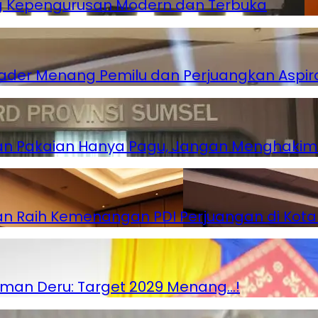
ung Kepengurusan Modern dan Terbuka
Kader Menang Pemilu dan Perjuangkan Aspir
dan Pakaian Hanya Pagu, Jangan Menghakimi
etkan Raih Kemenangan PDI Perjuangan di K
man Deru: Target 2029 Menang…!