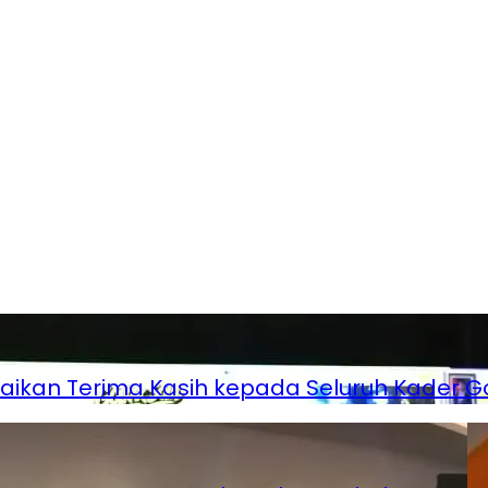
mpaikan Terima Kasih kepada Seluruh Kader G