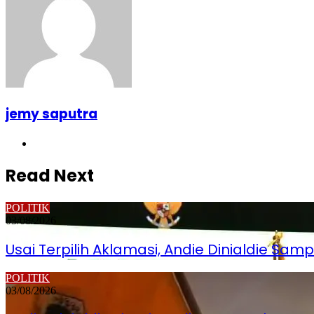
jemy saputra
Website
Read Next
POLITIK
03/08/2026
Usai Terpilih Aklamasi, Andie Dinialdie Sa
POLITIK
03/08/2026