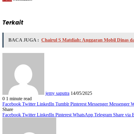
Terkait
BACA JUGA :
Chairul S Matdiah: Anggaran Mobil Dinas 
Send
an
email
jemy saputra
14/05/2025
0
1 minute read
Facebook
Twitter
LinkedIn
Tumblr
Pinterest
Messenger
Messenger
W
Share
Facebook
Twitter
LinkedIn
Pinterest
WhatsApp
Telegram
Share via 