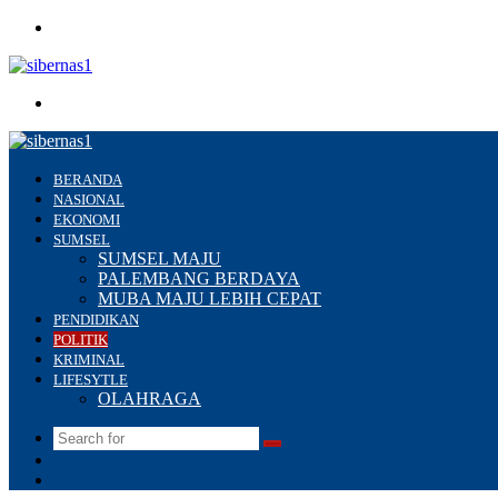
Menu
Search
for
BERANDA
NASIONAL
EKONOMI
SUMSEL
SUMSEL MAJU
PALEMBANG BERDAYA
MUBA MAJU LEBIH CEPAT
PENDIDIKAN
POLITIK
KRIMINAL
LIFESYTLE
OLAHRAGA
Search
Switch
for
skin
Sidebar