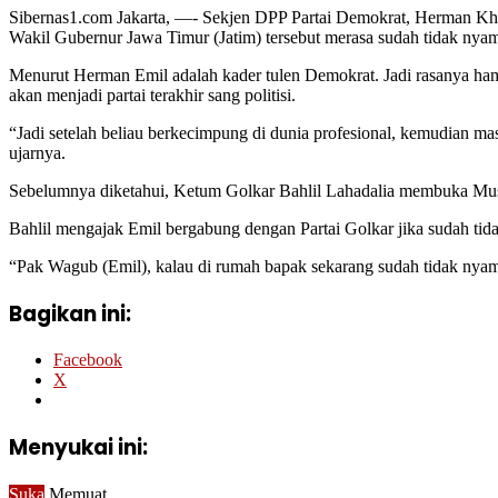
Sibernas1.com Jakarta, —- Sekjen DPP Partai Demokrat, Herman Kha
Wakil Gubernur Jawa Timur (Jatim) tersebut merasa sudah tidak nya
Menurut Herman Emil adalah kader tulen Demokrat. Jadi rasanya ham
akan menjadi partai terakhir sang politisi.
“Jadi setelah beliau berkecimpung di dunia profesional, kemudian masu
ujarnya.
Sebelumnya diketahui, Ketum Golkar Bahlil Lahadalia membuka Musd
Bahlil mengajak Emil bergabung dengan Partai Golkar jika sudah ti
“Pak Wagub (Emil), kalau di rumah bapak sekarang sudah tidak nyama
Bagikan ini:
Facebook
X
Menyukai ini:
Suka
Memuat...