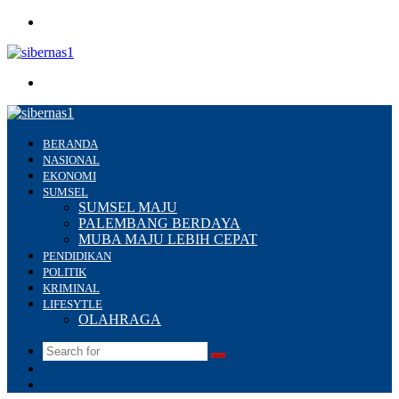
Menu
Search
for
BERANDA
NASIONAL
EKONOMI
SUMSEL
SUMSEL MAJU
PALEMBANG BERDAYA
MUBA MAJU LEBIH CEPAT
PENDIDIKAN
POLITIK
KRIMINAL
LIFESYTLE
OLAHRAGA
Search
Switch
for
skin
Sidebar