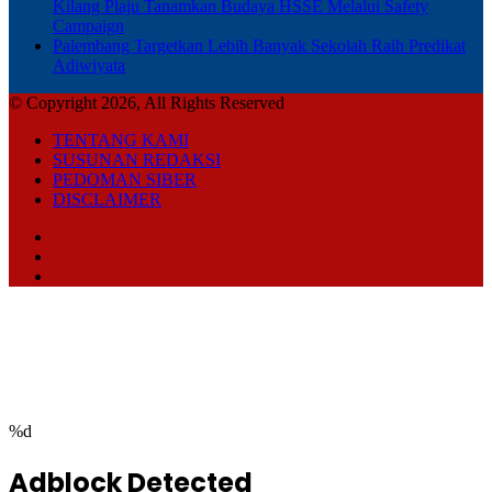
Kilang Plaju Tanamkan Budaya HSSE Melalui Safety
Campaign
Palembang Targetkan Lebih Banyak Sekolah Raih Predikat
Adiwiyata
© Copyright 2026, All Rights Reserved
TENTANG KAMI
SUSUNAN REDAKSI
PEDOMAN SIBER
DISCLAIMER
Facebook
TikTok
RSS
Facebook
Twitter
WhatsApp
Telegram
Back
to
top
button
%d
Adblock Detected