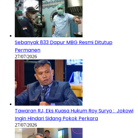
Sebanyak 833 Dapur MBG Resmi Ditutup
Permanen
27/07/2026
Tawaran RJ, Eks Kuasa Hukum Roy Suryo : Jokowi
Ingin Hindari Sidang Pokok Perkara
27/07/2026