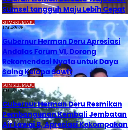
Sumsel tangguh Maju Lebih Cepat
SUMSEL MAJU
17/04/2026
Gubernur Herman Deru Apresiasi
Andalas Forum VI, Dorong
Rekomendasi Nyata untuk Daya
Saing Kelapa Sawit
SUMSEL MAJU
10/04/2026
Gubernur Herman Deru Resmikan
Pembangunan Kembali Jembatan
Air Lawai B, Apresiasi Kekompakan