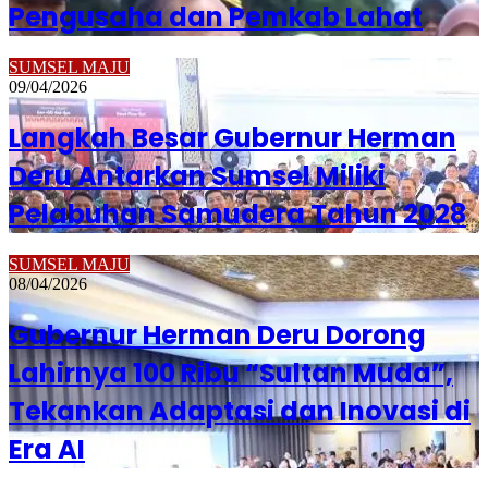
Pengusaha dan Pemkab Lahat
SUMSEL MAJU
09/04/2026
Langkah Besar Gubernur Herman
Deru Antarkan Sumsel Miliki
Pelabuhan Samudera Tahun 2028
SUMSEL MAJU
08/04/2026
Gubernur Herman Deru Dorong
Lahirnya 100 Ribu “Sultan Muda”,
Tekankan Adaptasi dan Inovasi di
Era AI