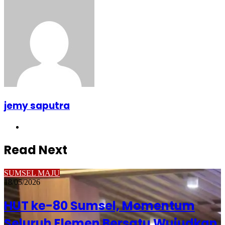
jemy saputra
Website
Read Next
SUMSEL MAJU
18/05/2026
HUT ke-80 Sumsel, Momentum
Seluruh Elemen Bersatu Wujudkan