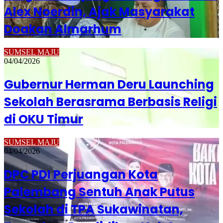
Alex Noerdin, Ajak Masyarakat
Doakan Almarhum
SUMSEL MAJU
04/04/2026
Gubernur Herman Deru Launching
Sekolah Berasrama Berbasis Religi
di OKU Timur
SUMSEL MAJU
04/04/2026
DPC PDI Perjuangan Kota
Palembang Sentuh Anak Putus
Sekolah di TPA Sukawinatan,