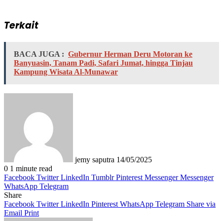
Terkait
BACA JUGA :
Gubernur Herman Deru Motoran ke
Banyuasin, Tanam Padi, Safari Jumat, hingga Tinjau
Kampung Wisata Al-Munawar
Send
an
email
jemy saputra
14/05/2025
0
1 minute read
Facebook
Twitter
LinkedIn
Tumblr
Pinterest
Messenger
Messenger
WhatsApp
Telegram
Share
Facebook
Twitter
LinkedIn
Pinterest
WhatsApp
Telegram
Share via
Email
Print