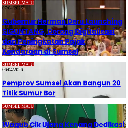
SUMSEL MAJU
07/04/2026
Gubernur Herman Deru Launching
SIGUNTANG, Dorong Digitalisasi
dan Peningkatan Pajak
Kendaraan di Sumsel
SUMSEL MAJU
06/04/2026
Pemprov Sumsel Akan Bangun 20
Titik Sumur Bor
SUMSEL MAJU
05/04/2026
Wagub Cik Ujang Kenang Dedikasi