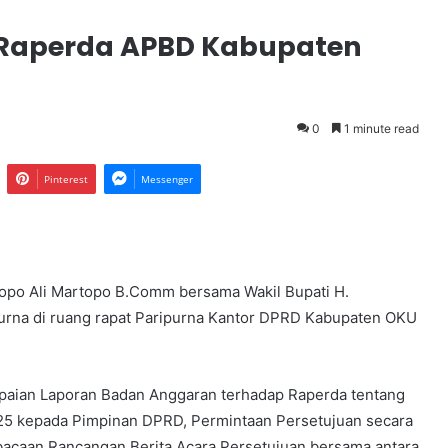
 Raperda APBD Kabupaten
0
1 minute read
Pinterest
Messenger
opo Ali Martopo B.Comm bersama Wakil Bupati H.
purna di ruang rapat Paripurna Kantor DPRD Kabupaten OKU
aian Laporan Badan Anggaran terhadap Raperda tentang
5 kepada Pimpinan DPRD, Permintaan Persetujuan secara
acaan Rancangan Berita Acara Persetujuan bersama antara