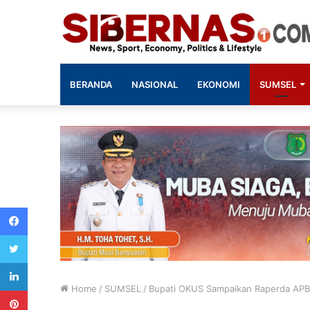
BERANDA
NASIONAL
EKONOMI
SUMSEL
Facebook
Twitter
LinkedIn
Home
/
SUMSEL
/
Bupati OKUS Sampaikan Raperda AP
Pinterest