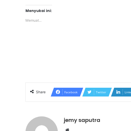
Menyukai ini:
Memuat...
Share
Facebook
Twitter
Link
jemy saputra
Website