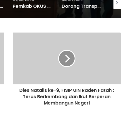
nggulangan Kemiskinan dan Program 3 juta Rumah, Pemkab OKUS Perkuat Kolaborasi Dengan Pemprov Sumsel
Pemkab OKUS Matangkan Persiapan Pawai Pembangunan Peringatan HUT RI ke-81 Tahu 2026
Dorong Transparansi Anggaran, BPN Merangin dan BRI Bangko Teken PKS Penerbitan KKP
Dies Natalis ke-9, FISIP UIN Raden Fatah :
Terus Berkembang dan Ikut Berperan
Membangun Negeri