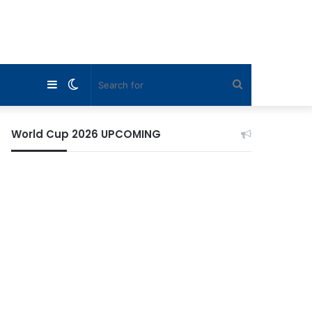
Sidebar
Switch
Search
skin
for
World Cup 2026 UPCOMING