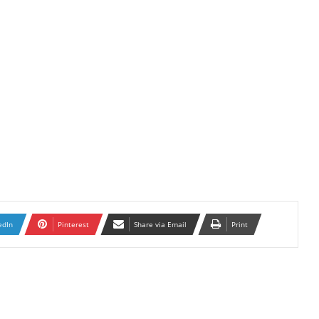
edIn
Pinterest
Share via Email
Print