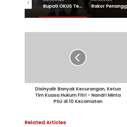
Semarakkan HUT RI KE-81, Bupati dan Wabup OKUS Ikuti Jalan dan Senam Sehat
Bupati OKUS Terima Audiensi Kepala Samsat, Perkuat Sinergi Tingkatkan Pendapatan Daerah
Rakor Pena
Disinyalir Banyak Kecurangan, Ketua
Tim Kuasa Hukum Fitri - Nandri Minta
PSU di 10 Kecamatan
Related Articles