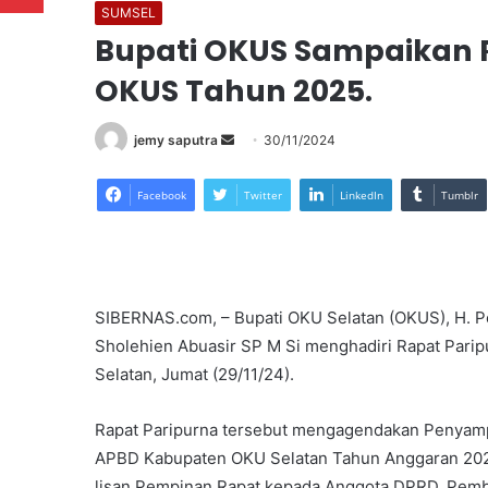
SUMSEL
Bupati OKUS Sampaikan
OKUS Tahun 2025.
Send
jemy saputra
30/11/2024
an
email
Facebook
Twitter
LinkedIn
Tumblr
SIBERNAS.com, – Bupati OKU Selatan (OKUS), H. P
Sholehien Abuasir SP M Si menghadiri Rapat Pari
Selatan, Jumat (29/11/24).
Rapat Paripurna tersebut mengagendakan Penyamp
APBD Kabupaten OKU Selatan Tahun Anggaran 202
lisan Pempinan Rapat kepada Anggota DPRD, Pemb