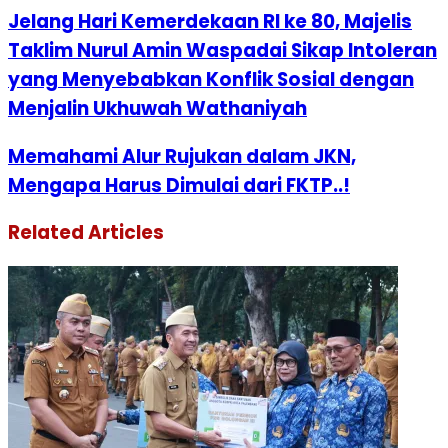
Jelang Hari Kemerdekaan RI ke 80, Majelis
Taklim Nurul Amin Waspadai Sikap Intoleran
yang Menyebabkan Konflik Sosial dengan
Menjalin Ukhuwah Wathaniyah
Memahami Alur Rujukan dalam JKN,
Mengapa Harus Dimulai dari FKTP..!
Related Articles