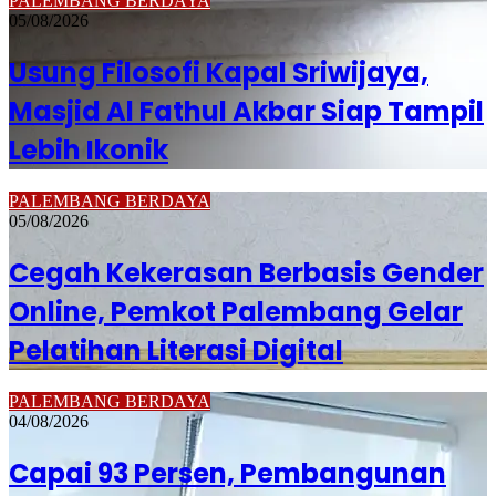
PALEMBANG BERDAYA
05/08/2026
Usung Filosofi Kapal Sriwijaya,
Masjid Al Fathul Akbar Siap Tampil
Lebih Ikonik
PALEMBANG BERDAYA
05/08/2026
Cegah Kekerasan Berbasis Gender
Online, Pemkot Palembang Gelar
Pelatihan Literasi Digital
PALEMBANG BERDAYA
04/08/2026
Capai 93 Persen, Pembangunan