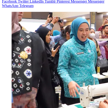
Facebook
Twitter
LinkedIn
Tumblr
Pinterest
Messenger
Messenger
WhatsApp
Telegram