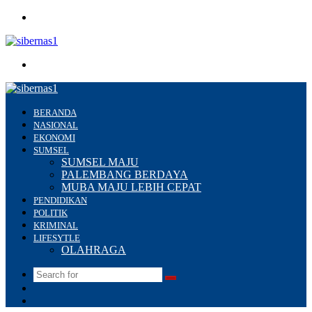
Menu
Search
for
BERANDA
NASIONAL
EKONOMI
SUMSEL
SUMSEL MAJU
PALEMBANG BERDAYA
MUBA MAJU LEBIH CEPAT
PENDIDIKAN
POLITIK
KRIMINAL
LIFESYTLE
OLAHRAGA
Search
Switch
for
skin
Sidebar