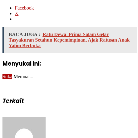
Facebook
X
BACA JUGA :
Ratu Dewa–Prima Salam Gelar
Tasyakuran Setahun Kepemimpinan, Ajak Ratusan Anak
Yatim Berbuka
Menyukai ini:
Suka
Memuat...
Terkait
Send
an
email