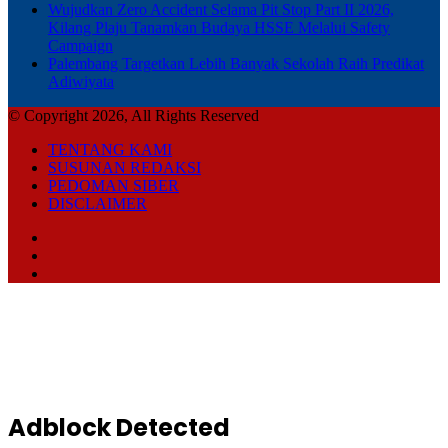
Wujudkan Zero Accident Selama Pit Stop Part II 2026,
Kilang Plaju Tanamkan Budaya HSSE Melalui Safety
Campaign
Palembang Targetkan Lebih Banyak Sekolah Raih Predikat
Adiwiyata
© Copyright 2026, All Rights Reserved
TENTANG KAMI
SUSUNAN REDAKSI
PEDOMAN SIBER
DISCLAIMER
Facebook
TikTok
RSS
Back
to
top
button
Adblock Detected