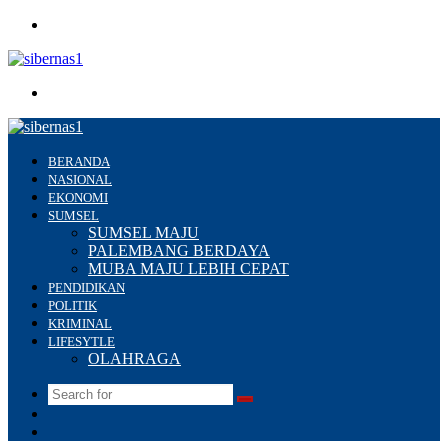
Menu
Search
for
BERANDA
NASIONAL
EKONOMI
SUMSEL
SUMSEL MAJU
PALEMBANG BERDAYA
MUBA MAJU LEBIH CEPAT
PENDIDIKAN
POLITIK
KRIMINAL
LIFESYTLE
OLAHRAGA
Search
Switch
for
skin
Sidebar