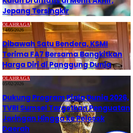
Kalah Dramatis di Menit Akhir,
Jepang Tersingkir
OLAHRAGA
14/05/2026
Dibawah Satu Bendera, KSMI
Terima FA7 Bersama Bangkitkan
Harga Diri di Panggung Dunia
OLAHRAGA
05/02/2026
Dukung Program Piala Dunia 2026,
TVRI Sumsel Targetkan Penguatan
Jaringan Hingga ke Pelosok
Daerah