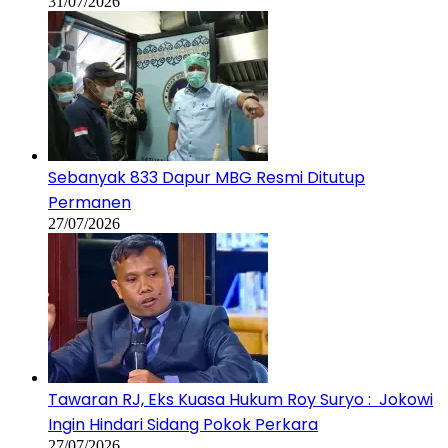
31/07/2026
Sebanyak 833 Dapur MBG Resmi Ditutup
Permanen
27/07/2026
Tawaran RJ, Eks Kuasa Hukum Roy Suryo : Jokowi
Ingin Hindari Sidang Pokok Perkara
27/07/2026