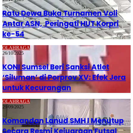
Ratu Dewa Buka Turnamen Voli
Antar ASN, Peringati HUT Korpri
ke-54
OLAHRAGA
26/10/2025
KONI Sumsel Beri Sanksi Atlet
‘Siluman’ di Porprov XV: Efek Jera
untuk Kecurangan
OLAHRAGA
29/09/2025
Komandan Lanud SMH l Menutup
Secara Resmi Kejuaraan Futsal