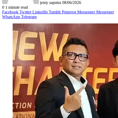
jemy saputra
08/06/2026
0
1 minute read
Facebook
Twitter
LinkedIn
Tumblr
Pinterest
Messenger
Messenger
WhatsApp
Telegram