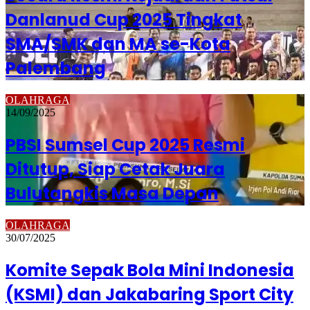
Danlanud Cup 2025 Tingkat
SMA/SMK dan MA se-Kota
Palembang
OLAHRAGA
14/09/2025
PBSI Sumsel Cup 2025 Resmi
Ditutup, Siap Cetak Juara
Bulutangkis Masa Depan
OLAHRAGA
30/07/2025
Komite Sepak Bola Mini Indonesia
(KSMI) dan Jakabaring Sport City