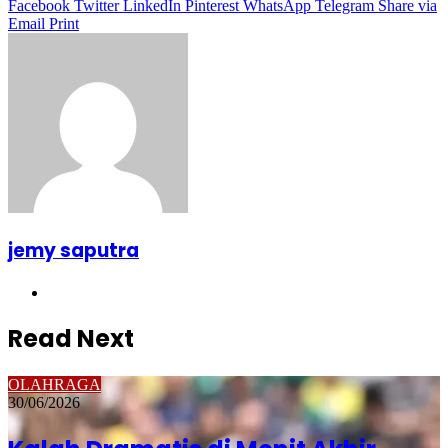
Facebook
Twitter
LinkedIn
Pinterest
WhatsApp
Telegram
Share via
Email
Print
jemy saputra
Website
Read Next
OLAHRAGA
30/06/2026