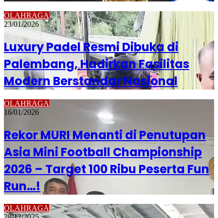
OLAHRAGA
23/01/2026
Luxury Padel Resmi Dibuka di
Palembang, Hadirkan Fasilitas
Modern Berstandar Nasional
OLAHRAGA
16/01/2026
Rekor MURI Menanti di Penutupan
Asia Mini Football Championship
2026 – Target 100 Ribu Peserta Fun
Run…!
OLAHRAGA
28/12/2025