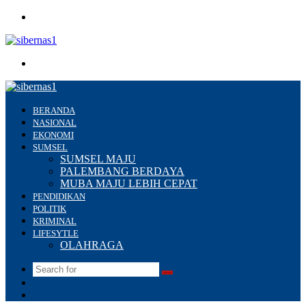
Menu
Search
for
BERANDA
NASIONAL
EKONOMI
SUMSEL
SUMSEL MAJU
PALEMBANG BERDAYA
MUBA MAJU LEBIH CEPAT
PENDIDIKAN
POLITIK
KRIMINAL
LIFESYTLE
OLAHRAGA
Search
Switch
for
skin
Sidebar