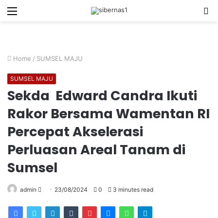
Menu
S
fo
Home
/
SUMSEL MAJU
SUMSEL MAJU
Sekda Edward Candra Ikuti
Rakor Bersama Wamentan RI
Percepat Akselerasi
Perluasan Areal Tanam di
Sumsel
Send
admin
23/08/2024
0
3 minutes read
an
email