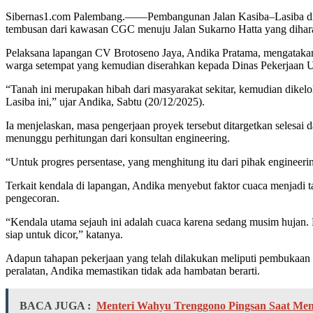
Sibernas1.com Palembang.——Pembangunan Jalan Kasiba–Lasiba di Kot
tembusan dari kawasan CGC menuju Jalan Sukarno Hatta yang diharap
Pelaksana lapangan CV Brotoseno Jaya, Andika Pratama, mengatakan 
warga setempat yang kemudian diserahkan kepada Dinas Pekerjaan
“Tanah ini merupakan hibah dari masyarakat sekitar, kemudian dike
Lasiba ini,” ujar Andika, Sabtu (20/12/2025).
Ia menjelaskan, masa pengerjaan proyek tersebut ditargetkan selesai
menunggu perhitungan dari konsultan engineering.
“Untuk progres persentase, yang menghitung itu dari pihak engineering
Terkait kendala di lapangan, Andika menyebut faktor cuaca menjadi t
pengecoran.
“Kendala utama sejauh ini adalah cuaca karena sedang musim hujan. 
siap untuk dicor,” katanya.
Adapun tahapan pekerjaan yang telah dilakukan meliputi pembukaan la
peralatan, Andika memastikan tidak ada hambatan berarti.
BACA JUGA :
Menteri Wahyu Trenggono Pingsan Saat Me