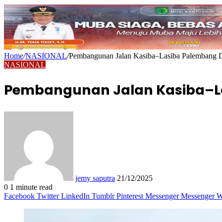
Home
/
NASIONAL
/
Pembangunan Jalan Kasiba–Lasiba Palembang D
NASIONAL
Pembangunan Jalan Kasiba–La
Send
an
email
jemy saputra
21/12/2025
0
1 minute read
Facebook
Twitter
LinkedIn
Tumblr
Pinterest
Messenger
Messenger
W