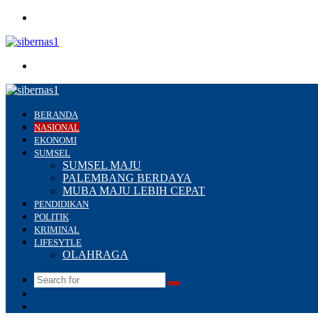
Menu
Search
for
BERANDA
NASIONAL
EKONOMI
SUMSEL
SUMSEL MAJU
PALEMBANG BERDAYA
MUBA MAJU LEBIH CEPAT
PENDIDIKAN
POLITIK
KRIMINAL
LIFESYTLE
OLAHRAGA
Search
Switch
for
skin
Sidebar