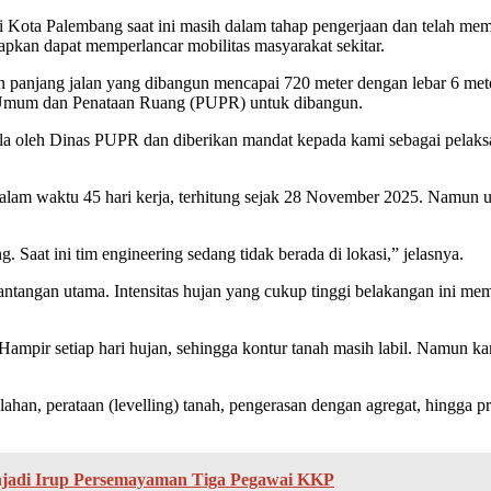
a Palembang saat ini masih dalam tahap pengerjaan dan telah memas
kan dapat memperlancar mobilitas masyarakat sekitar.
panjang jalan yang dibangun mencapai 720 meter dengan lebar 6 meter
 Umum dan Penataan Ruang (PUPR) untuk dibangun.
lola oleh Dinas PUPR dan diberikan mandat kepada kami sebagai pela
 dalam waktu 45 hari kerja, terhitung sejak 28 November 2025. Namun u
. Saat ini tim engineering sedang tidak berada di lokasi,” jelasnya.
antangan utama. Intensitas hujan yang cukup tinggi belakangan ini mem
Hampir setiap hari hujan, sehingga kontur tanah masih labil. Namun ka
han, perataan (levelling) tanah, pengerasan dengan agregat, hingga pr
njadi Irup Persemayaman Tiga Pegawai KKP