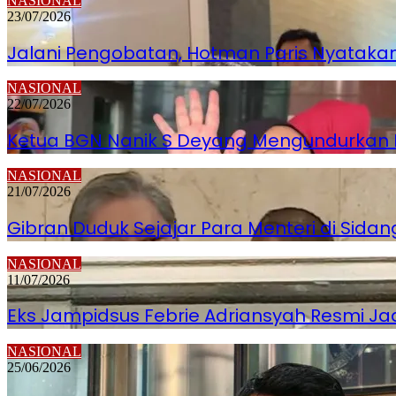
NASIONAL
23/07/2026
Jalani Pengobatan, Hotman Paris Nyatakan
NASIONAL
22/07/2026
Ketua BGN Nanik S Deyang Mengundurkan Dir
NASIONAL
21/07/2026
Gibran Duduk Sejajar Para Menteri di Sidan
NASIONAL
11/07/2026
Eks Jampidsus Febrie Adriansyah Resmi Ja
NASIONAL
25/06/2026