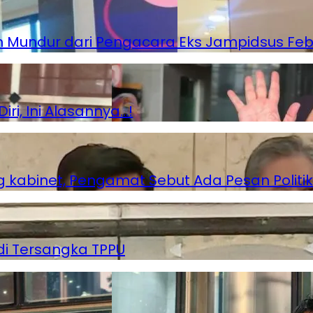
 Mundur dari Pengacara Eks Jampidsus Feb
i, Ini Alasannya…!
g kabinet, Pengamat Sebut Ada Pesan Politik
di Tersangka TPPU