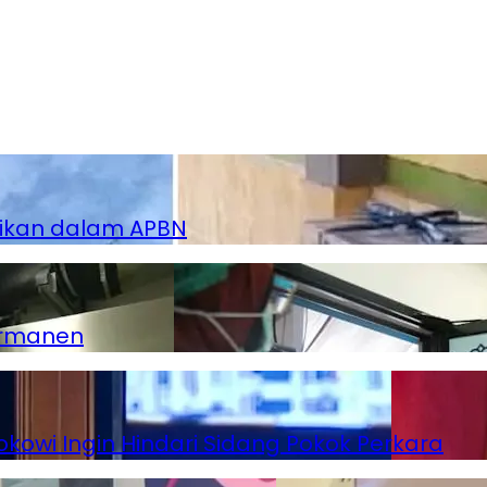
dikan dalam APBN
ermanen
kowi Ingin Hindari Sidang Pokok Perkara