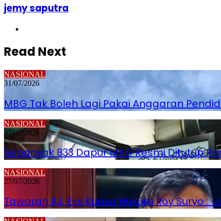
jemy saputra
Website
Read Next
NASIONAL
31/07/2026
MBG Tak Boleh Lagi Pakai Anggaran Pendi
NASIONAL
27/07/2026
Sebanyak 833 Dapur MBG Resmi Ditutup P
NASIONAL
27/07/2026
Tawaran RJ, Eks Kuasa Hukum Roy Suryo : Jo