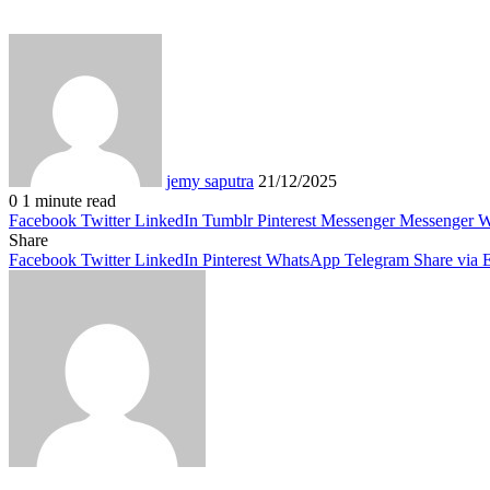
Send
an
email
jemy saputra
21/12/2025
0
1 minute read
Facebook
Twitter
LinkedIn
Tumblr
Pinterest
Messenger
Messenger
W
Share
Facebook
Twitter
LinkedIn
Pinterest
WhatsApp
Telegram
Share via 