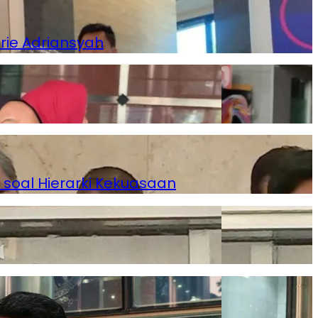
rie Adriansyah
 soal Hierarki Kekuasaan