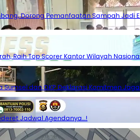
lembang, Dorong Pemanfaatan Sampah Jadi 
rah, Raih Top Scorer Kantor Wilayah Nasiona
lda Sumsel dan OKP Deklarasi Komitmen Ja
Sederet Jadwal Agendanya…!