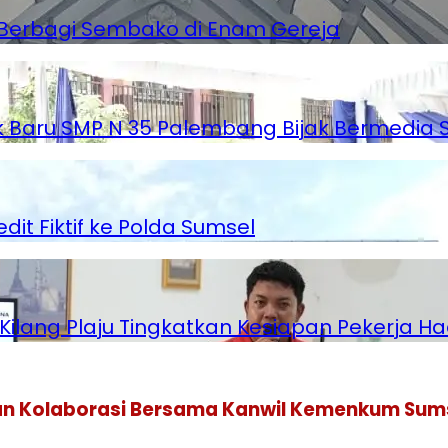
g Berbagi Sembako di Enam Gereja
ik Baru SMP N 35 Palembang Bijak Bermedia S
t Fiktif ke Polda Sumsel
ang Plaju Tingkatkan Kesiapan Pekerja Hadap
tkan Kolaborasi Bersama Kanwil Kemenkum Sum