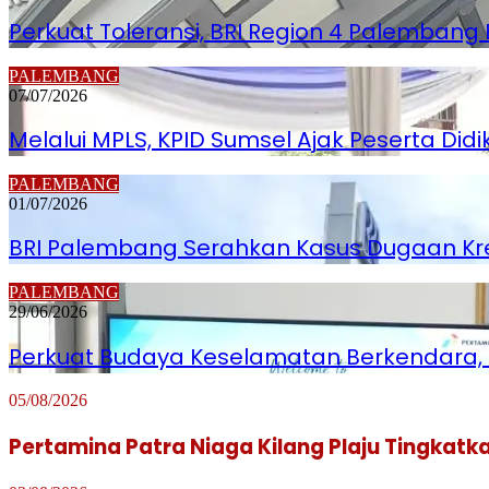
Perkuat Toleransi, BRI Region 4 Palemban
PALEMBANG
07/07/2026
Melalui MPLS, KPID Sumsel Ajak Peserta Did
PALEMBANG
01/07/2026
BRI Palembang Serahkan Kasus Dugaan Kredi
PALEMBANG
29/06/2026
Perkuat Budaya Keselamatan Berkendara, Kil
05/08/2026
Pertamina Patra Niaga Kilang Plaju Tingka