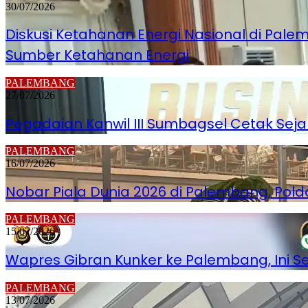
30/07/2026
Diskusi Ketahanan Energi Nasional di Pa
Sumber Ketahanan Energi
PALEMBANG
27/07/2026
Pegadaian Kanwil III Sumbagsel Cetak Seja
PALEMBANG
16/07/2026
Nobar Piala Dunia 2026 di Palembang, Po
PALEMBANG
15/07/2026
Wapres Gibran Kunker ke Palembang, Ini 
PALEMBANG
13/07/2026