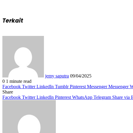
Terkait
Send
an
email
jemy saputra
09/04/2025
0
1 minute read
Facebook
Twitter
LinkedIn
Tumblr
Pinterest
Messenger
Messenger
W
Share
Facebook
Twitter
LinkedIn
Pinterest
WhatsApp
Telegram
Share via 