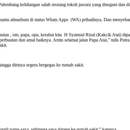
 Palembang kehilangan salah seorang tokoh jawara yang disegani dan 
enantu almarhum di status Whats Apps (WA) pribadinya. Dan menyeba
 panutan , om, papa, opa, kerabat kita H Syamsul Rizal (Kakcik Atai)
 perbuatan dan amal baiknya. Amin selamat jalan Papa Atai,” tulis Pu
kit.
gga dirinya segera bergegas ke rumah sakit.
gil nama saya, sehingga saya datang ke rumah sakit,” katanya.