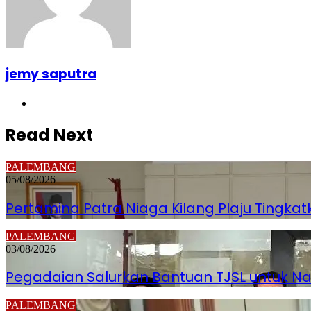
jemy saputra
Website
Read Next
PALEMBANG
05/08/2026
Pertamina Patra Niaga Kilang Plaju Tingk
PALEMBANG
03/08/2026
Pegadaian Salurkan Bantuan TJSL untuk 
PALEMBANG