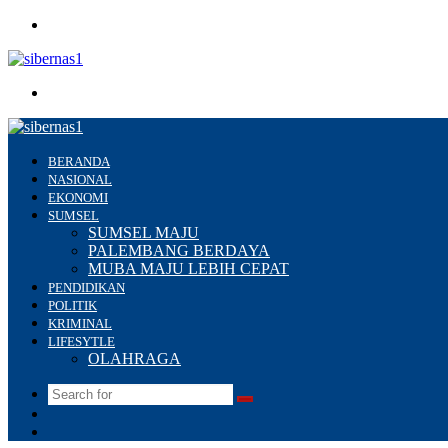
Menu
Search
for
BERANDA
NASIONAL
EKONOMI
SUMSEL
SUMSEL MAJU
PALEMBANG BERDAYA
MUBA MAJU LEBIH CEPAT
PENDIDIKAN
POLITIK
KRIMINAL
LIFESYTLE
OLAHRAGA
Search
Switch
for
skin
Sidebar