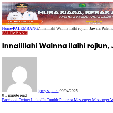
Home
/
PALEMBANG
/
Innalillahi Wainna ilaihi rojiun, Jawara Pale
PALEMBANG
Innalillahi Wainna ilaihi rojiu
Send
an
email
jemy saputra
09/04/2025
0
1 minute read
Facebook
Twitter
LinkedIn
Tumblr
Pinterest
Messenger
Messenger
W