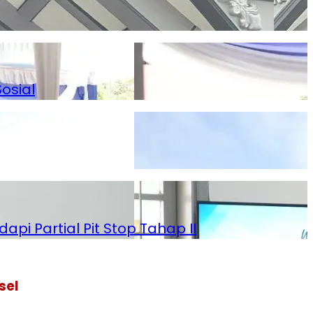
osial
i Partial Pit Stop Tahap II
sel