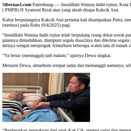
Sibernas1.com
Palembang—– Innalillahi Wainna ilaihi rojiun, Kota
( PMPB) H Syamsul Rizal atau yang akrab disapa Kakcik Atai.
Kabar berpulangnya Kakcik Atai pertama kali disampaikan Putra, m
(medsos) pada Rabu (9/4/2025) pagi.
“Innalillahi Wainna ilaihi rojiun telah berpulang orang dekat sosok
jalannya dimudahkan, diampuni segala dosa2nya dan diterima segala
dirinya sempat menjenguk Almarhum beberapa waktu lalu di rumah sa
“Ya benar (meninggal) tadi malam,” ujarnya Dewa singkat.
Menurut Dewa, almarhum sempat sadar dan memanggil namanya, sehin
“Berdasarkan pengakuan dari anak Kak Cik, sempat sadar dan memang