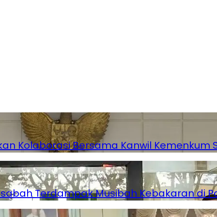
atkan Kolaborasi Bersama Kanwil Kemenkum 
Nasabah Terdampak Musibah Kebakaran di 