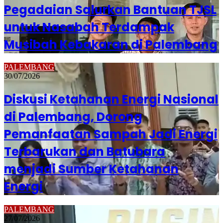
Pegadaian Salurkan Bantuan TJSL
untuk Nasabah Terdampak
Musibah Kebakaran di Palembang
PALEMBANG
30/07/2026
Diskusi Ketahanan Energi Nasional
di Palembang, Dorong
Pemanfaatan Sampah Jadi Energi
Terbarukan dan Batubara
menjadi Sumber Ketahanan
Energi
PALEMBANG
27/07/2026