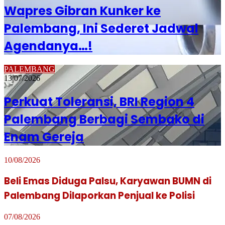
Wapres Gibran Kunker ke
Palembang, Ini Sederet Jadwal
Agendanya…!
PALEMBANG
13/07/2026
Perkuat Toleransi, BRI Region 4
Palembang Berbagi Sembako di
Enam Gereja
10/08/2026
Beli Emas Diduga Palsu, Karyawan BUMN di
Palembang Dilaporkan Penjual ke Polisi
07/08/2026