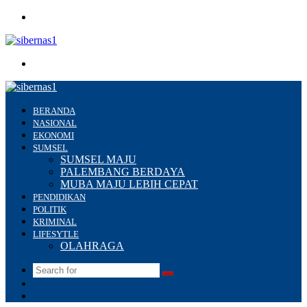
Menu
Search
for
BERANDA
NASIONAL
EKONOMI
SUMSEL
SUMSEL MAJU
PALEMBANG BERDAYA
MUBA MAJU LEBIH CEPAT
PENDIDIKAN
POLITIK
KRIMINAL
LIFESYTLE
OLAHRAGA
Search
Switch
for
skin
Sidebar