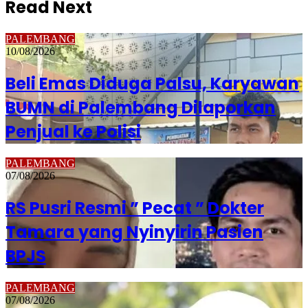
Read Next
PALEMBANG
10/08/2026
Beli Emas Diduga Palsu, Karyawan
BUMN di Palembang Dilaporkan
Penjual ke Polisi
PALEMBANG
07/08/2026
RS Pusri Resmi ” Pecat ” Dokter
Tamara yang Nyinyirin Pasien
BPJS
PALEMBANG
07/08/2026