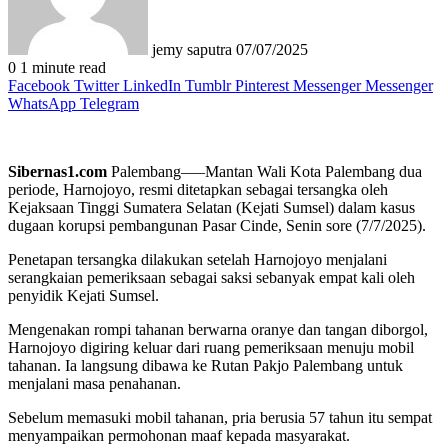
jemy saputra
07/07/2025
0
1 minute read
Facebook
Twitter
LinkedIn
Tumblr
Pinterest
Messenger
Messenger
WhatsApp
Telegram
Sibernas1.com
Palembang—–Mantan Wali Kota Palembang dua
periode, Harnojoyo, resmi ditetapkan sebagai tersangka oleh
Kejaksaan Tinggi Sumatera Selatan (Kejati Sumsel) dalam kasus
dugaan korupsi pembangunan Pasar Cinde, Senin sore (7/7/2025).
Penetapan tersangka dilakukan setelah Harnojoyo menjalani
serangkaian pemeriksaan sebagai saksi sebanyak empat kali oleh
penyidik Kejati Sumsel.
Mengenakan rompi tahanan berwarna oranye dan tangan diborgol,
Harnojoyo digiring keluar dari ruang pemeriksaan menuju mobil
tahanan. Ia langsung dibawa ke Rutan Pakjo Palembang untuk
menjalani masa penahanan.
Sebelum memasuki mobil tahanan, pria berusia 57 tahun itu sempat
menyampaikan permohonan maaf kepada masyarakat.