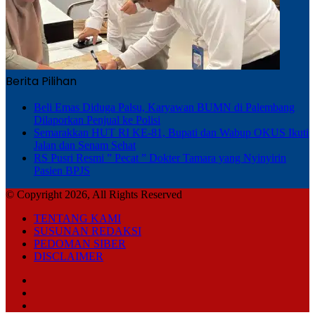
Berita Pilihan
Beli Emas Diduga Palsu, Karyawan BUMN di Palembang
Dilaporkan Penjual ke Polisi
Semarakkan HUT RI KE-81, Bupati dan Wabup OKUS Ikuti
Jalan dan Senam Sehat
RS Pusri Resmi ” Pecat ” Dokter Tamara yang Nyinyirin
Pasien BPJS
© Copyright 2026, All Rights Reserved
TENTANG KAMI
SUSUNAN REDAKSI
PEDOMAN SIBER
DISCLAIMER
Facebook
TikTok
RSS