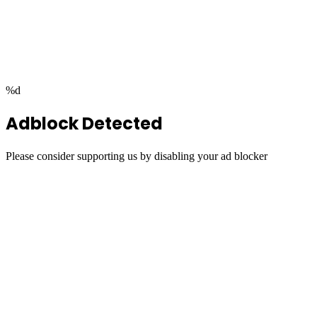
Facebook
Twitter
WhatsApp
Telegram
Back
to
top
button
%d
Adblock Detected
Please consider supporting us by disabling your ad blocker