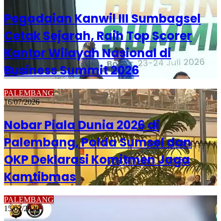
Pegadaian Kanwil III Sumbagsel
Cetak Sejarah, Raih Top Scorer
Kantor Wilayah Nasional di
Business Summit 2026
PALEMBANG
16/07/2026
Nobar Piala Dunia 2026 di
Palembang, Polda Sumsel dan
OKP Deklarasi Komitmen Jaga
Kamtibmas
PALEMBANG
15/07/2026