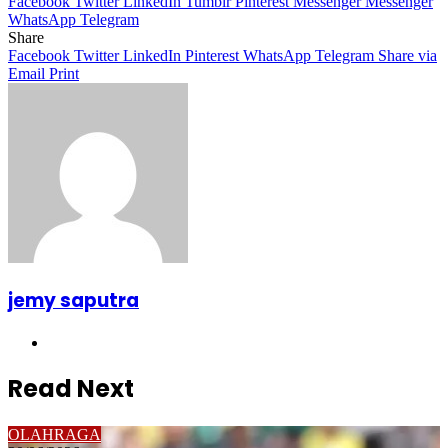
Facebook
Twitter
LinkedIn
Tumblr
Pinterest
Messenger
Messenger
WhatsApp
Telegram
Share
Facebook
Twitter
LinkedIn
Pinterest
WhatsApp
Telegram
Share via
Email
Print
jemy saputra
Website
Read Next
OLAHRAGA