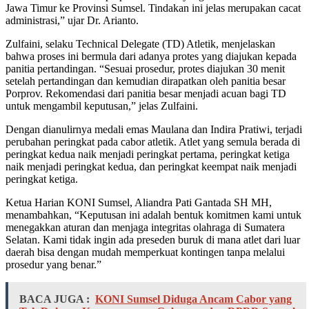
Jawa Timur ke Provinsi Sumsel. Tindakan ini jelas merupakan cacat
administrasi,” ujar Dr. Arianto.
Zulfaini, selaku Technical Delegate (TD) Atletik, menjelaskan
bahwa proses ini bermula dari adanya protes yang diajukan kepada
panitia pertandingan. “Sesuai prosedur, protes diajukan 30 menit
setelah pertandingan dan kemudian dirapatkan oleh panitia besar
Porprov. Rekomendasi dari panitia besar menjadi acuan bagi TD
untuk mengambil keputusan,” jelas Zulfaini.
Dengan dianulirnya medali emas Maulana dan Indira Pratiwi, terjadi
perubahan peringkat pada cabor atletik. Atlet yang semula berada di
peringkat kedua naik menjadi peringkat pertama, peringkat ketiga
naik menjadi peringkat kedua, dan peringkat keempat naik menjadi
peringkat ketiga.
Ketua Harian KONI Sumsel, Aliandra Pati Gantada SH MH,
menambahkan, “Keputusan ini adalah bentuk komitmen kami untuk
menegakkan aturan dan menjaga integritas olahraga di Sumatera
Selatan. Kami tidak ingin ada preseden buruk di mana atlet dari luar
daerah bisa dengan mudah memperkuat kontingen tanpa melalui
prosedur yang benar.”
BACA JUGA :
KONI Sumsel Diduga Ancam Cabor yang