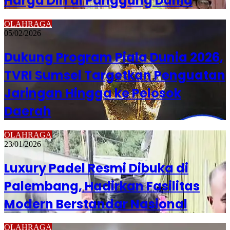
Harga Diri di Panggung Dunia
OLAHRAGA
05/02/2026
Dukung Program Piala Dunia 2026,
TVRI Sumsel Targetkan Penguatan
Jaringan Hingga ke Pelosok
Daerah
OLAHRAGA
23/01/2026
Luxury Padel Resmi Dibuka di
Palembang, Hadirkan Fasilitas
Modern Berstandar Nasional
OLAHRAGA