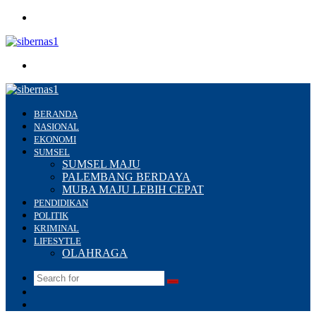
Menu
Search
for
BERANDA
NASIONAL
EKONOMI
SUMSEL
SUMSEL MAJU
PALEMBANG BERDAYA
MUBA MAJU LEBIH CEPAT
PENDIDIKAN
POLITIK
KRIMINAL
LIFESYTLE
OLAHRAGA
Search
Switch
for
skin
Sidebar