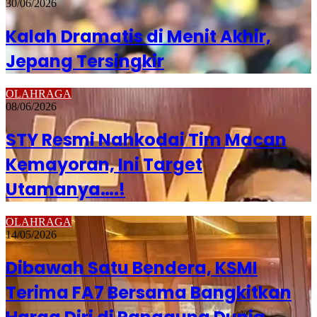
30/06/2026
Kalah Dramatis di Menit Akhir,
Jepang Tersingkir
OLAHRAGA
08/06/2026
STY Resmi Nahkodai Tim Macan
Kemayoran, Ini Target
Utamanya….!
OLAHRAGA
14/05/2026
Dibawah Satu Bendera, KSMI
Terima FA7 Bersama Bangkitkan