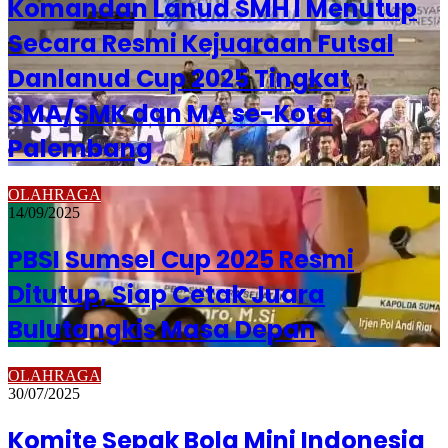
Komandan Lanud SMH l Menutup
Secara Resmi Kejuaraan Futsal
Danlanud Cup 2025 Tingkat
SMA/SMK dan MA se-Kota
Palembang
OLAHRAGA
14/09/2025
PBSI Sumsel Cup 2025 Resmi
Ditutup, Siap Cetak Juara
Bulutangkis Masa Depan
OLAHRAGA
30/07/2025
Komite Sepak Bola Mini Indonesia