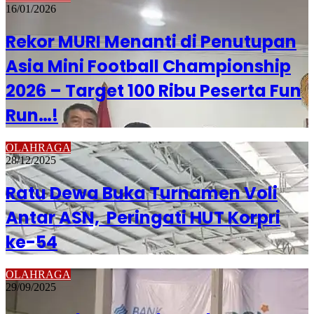
16/01/2026
Rekor MURI Menanti di Penutupan
Asia Mini Football Championship
2026 – Target 100 Ribu Peserta Fun
Run…!
OLAHRAGA
28/12/2025
Ratu Dewa Buka Turnamen Voli
Antar ASN, Peringati HUT Korpri
ke-54
OLAHRAGA
29/09/2025