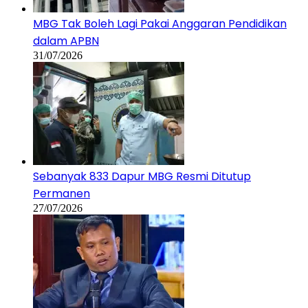
MBG Tak Boleh Lagi Pakai Anggaran Pendidikan
dalam APBN
31/07/2026
Sebanyak 833 Dapur MBG Resmi Ditutup
Permanen
27/07/2026