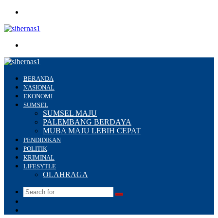
Menu
Search
for
BERANDA
NASIONAL
EKONOMI
SUMSEL
SUMSEL MAJU
PALEMBANG BERDAYA
MUBA MAJU LEBIH CEPAT
PENDIDIKAN
POLITIK
KRIMINAL
LIFESYTLE
OLAHRAGA
Search
Switch
for
skin
Sidebar