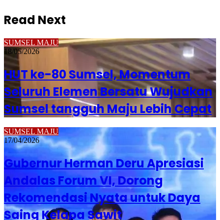
Read Next
SUMSEL MAJU
18/05/2026
HUT ke-80 Sumsel, Momentum
Seluruh Elemen Bersatu Wujudkan
Sumsel tangguh Maju Lebih Cepat
SUMSEL MAJU
17/04/2026
Gubernur Herman Deru Apresiasi
Andalas Forum VI, Dorong
Rekomendasi Nyata untuk Daya
Saing Kelapa Sawit