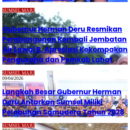
SUMSEL MAJU
10/04/2026
Gubernur Herman Deru Resmikan
Pembangunan Kembali Jembatan
Air Lawai B, Apresiasi Kekompakan
Pengusaha dan Pemkab Lahat
SUMSEL MAJU
09/04/2026
Langkah Besar Gubernur Herman
Deru Antarkan Sumsel Miliki
Pelabuhan Samudera Tahun 2028
SUMSEL MAJU