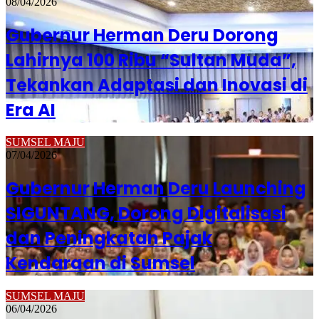
08/04/2026
Gubernur Herman Deru Dorong
Lahirnya 100 Ribu “Sultan Muda”,
Tekankan Adaptasi dan Inovasi di
Era AI
SUMSEL MAJU
07/04/2026
Gubernur Herman Deru Launching
SIGUNTANG, Dorong Digitalisasi
dan Peningkatan Pajak
Kendaraan di Sumsel
SUMSEL MAJU
06/04/2026