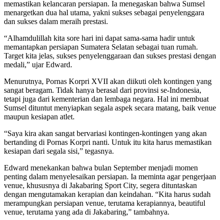
memastikan kelancaran persiapan. Ia menegaskan bahwa Sumsel
menargetkan dua hal utama, yakni sukses sebagai penyelenggara
dan sukses dalam meraih prestasi.
“Alhamdulillah kita sore hari ini dapat sama-sama hadir untuk
memantapkan persiapan Sumatera Selatan sebagai tuan rumah.
Target kita jelas, sukses penyelenggaraan dan sukses prestasi dengan
medali,” ujar Edward.
Menurutnya, Pornas Korpri XVII akan diikuti oleh kontingen yang
sangat beragam. Tidak hanya berasal dari provinsi se-Indonesia,
tetapi juga dari kementerian dan lembaga negara. Hal ini membuat
Sumsel dituntut menyiapkan segala aspek secara matang, baik venue
maupun kesiapan atlet.
“Saya kira akan sangat bervariasi kontingen-kontingen yang akan
bertanding di Pornas Korpri nanti. Untuk itu kita harus memastikan
kesiapan dari segala sisi,” tegasnya.
Edward menekankan bahwa bulan September menjadi momen
penting dalam menyelesaikan persiapan. Ia meminta agar pengerjaan
venue, khususnya di Jakabaring Sport City, segera dituntaskan
dengan mengutamakan kerapian dan keindahan. “Kita harus sudah
merampungkan persiapan venue, terutama kerapiannya, beautiful
venue, terutama yang ada di Jakabaring,” tambahnya.