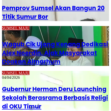
Pemprov Sumsel Akan Bangun 20
Titik Sumur Bor
SUMSEL MAJU
05/04/2026
Wagub Cik Ujang Kenang Dedikasi
Alex Noerdin, Ajak Masyarakat
Doakan Almarhum
SUMSEL MAJU
04/04/2026
Gubernur Herman Deru Launching
Sekolah Berasrama Berbasis Religi
di OKU Timur