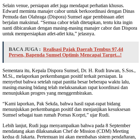
Selain venue, persiapan atlet juga mendapat perhatian khusus.
Edward meminta manajer cabor untuk berkoordinasi dengan Dinas
Pemuda dan Olahraga (Dispora) Sumsel agar pembinaan atlet
berjalan maksimal. “Semua cabor telah ditetapkan, tentu kita ingin
nanti dibicarakan dengan masing-masing manajer cabor dan Dispora
untuk mempersiapkan atlet-atlet kita,” jelasnya.
BACA JUGA :
Realisasi Pajak Daerah Tembus 97,44
Persen, Bapenda Sumsel Optimis Mencapai Target...!
Sementara itu, Kepala Dispora Sumsel, Dr. H. Rudi Irawan, S.Sos.,
M.Si., melaporkan perkembangan positif terkait persiapan. Ia
menyebut bahwa setelah rapat panitia besar beberapa waktu lalu,
masing-masing bidang telah melaksanakan rapat koordinasi dan
menunjukkan progres yang menggembirakan.
“Kami laporkan, Pak Sekda, bahwa hasil rapat-rapat bidang
menunjukkan perkembangan positif dan menjanjikan kesuksesan
Sumsel sebagai tuan rumah Pornas Korpri,” ujar Rudi.
Lebih lanjut, Rudi juga menyampaikan bahwa pada 8 September
mendatang akan dilaksanakan Chef de Mission (CDM) Meeting
kedua di Jakarta. Pertemuan ini akan membahas sistem pendaftaran,