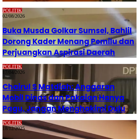
POLITIK
02/08/2026
Buka Musda Golkar Sumsel, Bahlil
Dorong Kader Menang Pemilu dan
Perjuangkan Aspirasi Daerah
POLITIK
17/04/2026
Chairul S Matdiah: Anggaran
Mobil Dinas dan Pakaian Hanya
Pagu, Jangan Menghakimi Dulu
POLITIK
18/12/2025