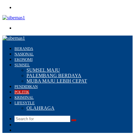
Menu
Search
for
BERANDA
NASIONAL
EKONOMI
SUMSEL
SUMSEL MAJU
PALEMBANG BERDAYA
MUBA MAJU LEBIH CEPAT
PENDIDIKAN
POLITIK
KRIMINAL
LIFESYTLE
OLAHRAGA
Search
Switch
for
skin
Sidebar