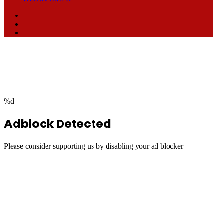
Facebook
TikTok
RSS
Facebook
Twitter
WhatsApp
Telegram
Back
to
top
button
%d
Adblock Detected
Please consider supporting us by disabling your ad blocker