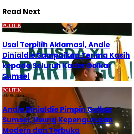
Read Next
POLITIK
03/08/2026
Usai Terpilih Aklamasi, Andie
Dinialdie Sampaikan Terima Kasih
kepada Seluruh Kader Golkar
Sumsel
POLITIK
03/08/2026
Andie Dinialdie Pimpin Golkar
Sumsel, Usung Kepengurusan
Modern dan Terbuka