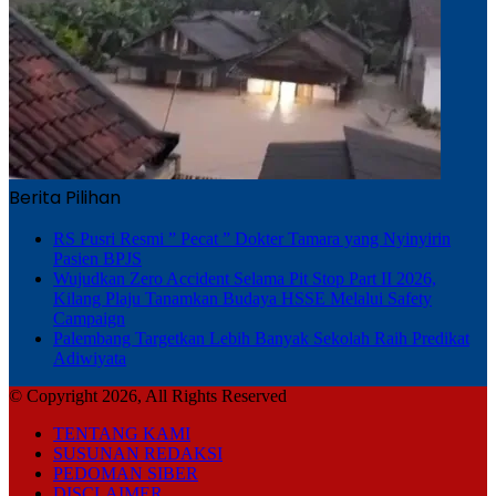
Berita Pilihan
RS Pusri Resmi ” Pecat ” Dokter Tamara yang Nyinyirin
Pasien BPJS
Wujudkan Zero Accident Selama Pit Stop Part II 2026,
Kilang Plaju Tanamkan Budaya HSSE Melalui Safety
Campaign
Palembang Targetkan Lebih Banyak Sekolah Raih Predikat
Adiwiyata
© Copyright 2026, All Rights Reserved
TENTANG KAMI
SUSUNAN REDAKSI
PEDOMAN SIBER
DISCLAIMER