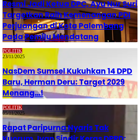
Resmi Jadi Ketua DPC, Ayu Nur Suri
Targetkan Raih Kemenangan PDI
Perjuangan di Kota Palembang
Pada Pemilu Mendatang
POLITIK
23/11/2025
NasDem Sumsel Kukuhkan 14 DPD
Baru, Herman Deru: Target 2029
Menang…!
POLITIK
05/11/2025
Rapat Paripurna Nyaris Tak
Kuorum, Ivan Sindir Keras DPRD: