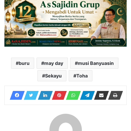
buru
may day
musi Banyuasin
Sekayu
Toha