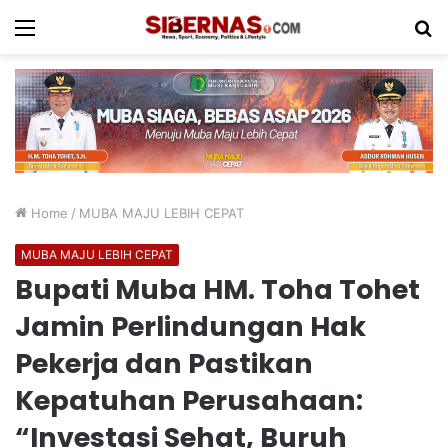
Menu
S
fo
Home
/
MUBA MAJU LEBIH CEPAT
MUBA MAJU LEBIH CEPAT
Bupati Muba HM. Toha Tohet
Jamin Perlindungan Hak
Pekerja dan Pastikan
Kepatuhan Perusahaan:
“Investasi Sehat, Buruh