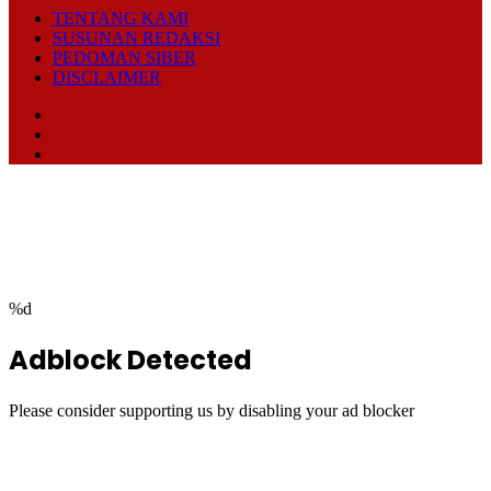
TENTANG KAMI
SUSUNAN REDAKSI
PEDOMAN SIBER
DISCLAIMER
Facebook
TikTok
RSS
Facebook
Twitter
WhatsApp
Telegram
Back
to
top
button
%d
Adblock Detected
Please consider supporting us by disabling your ad blocker