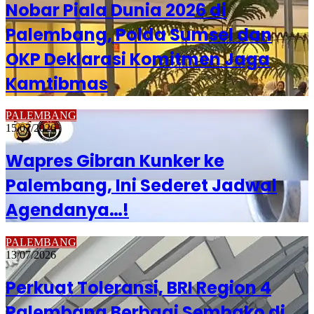
Nobar Piala Dunia 2026 di
Palembang, Polda Sumsel dan
OKP Deklarasi Komitmen Jaga
Kamtibmas
PALEMBANG
15/07/2026
Wapres Gibran Kunker ke
Palembang, Ini Sederet Jadwal
Agendanya…!
PALEMBANG
13/07/2026
Perkuat Toleransi, BRI Region 4
Palembang Berbagi Sembako di