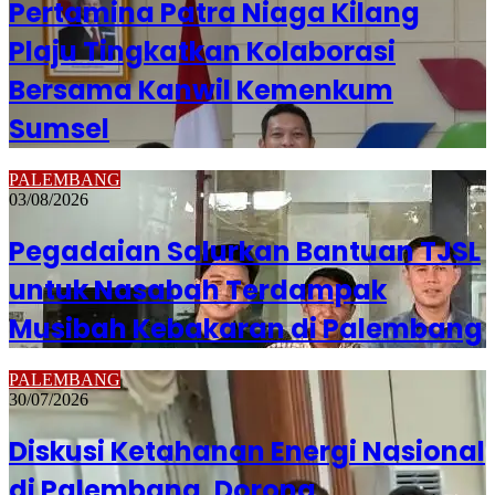
Pertamina Patra Niaga Kilang
Plaju Tingkatkan Kolaborasi
Bersama Kanwil Kemenkum
Sumsel
PALEMBANG
03/08/2026
Pegadaian Salurkan Bantuan TJSL
untuk Nasabah Terdampak
Musibah Kebakaran di Palembang
PALEMBANG
30/07/2026
Diskusi Ketahanan Energi Nasional
di Palembang, Dorong