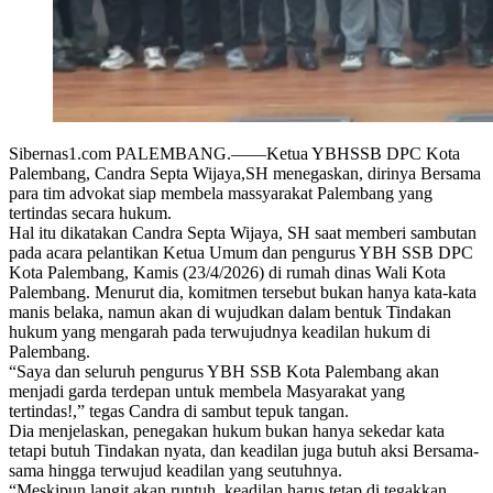
Sibernas1.com PALEMBANG.——Ketua YBHSSB DPC Kota
Palembang, Candra Septa Wijaya,SH menegaskan, dirinya Bersama
para tim advokat siap membela massyarakat Palembang yang
tertindas secara hukum.
Hal itu dikatakan Candra Septa Wijaya, SH saat memberi sambutan
pada acara pelantikan Ketua Umum dan pengurus YBH SSB DPC
Kota Palembang, Kamis (23/4/2026) di rumah dinas Wali Kota
Palembang. Menurut dia, komitmen tersebut bukan hanya kata-kata
manis belaka, namun akan di wujudkan dalam bentuk Tindakan
hukum yang mengarah pada terwujudnya keadilan hukum di
Palembang.
“Saya dan seluruh pengurus YBH SSB Kota Palembang akan
menjadi garda terdepan untuk membela Masyarakat yang
tertindas!,” tegas Candra di sambut tepuk tangan.
Dia menjelaskan, penegakan hukum bukan hanya sekedar kata
tetapi butuh Tindakan nyata, dan keadilan juga butuh aksi Bersama-
sama hingga terwujud keadilan yang seutuhnya.
“Meskipun langit akan runtuh, keadilan harus tetap di tegakkan.