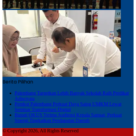
Berita Pilihan
Palembang Targetkan Lebih Banyak Sekolah Raih Predikat
Adiwiyata
Pemkot Palembang Perkuat Daya Saing UMKM Lewat
Seminar Transformasi Digital
Bupati OKUS Terima Audiensi Kepala Samsat, Perkuat
Sinergi Tingkatkan Pendapatan Daerah
© Copyright 2026, All Rights Reserved