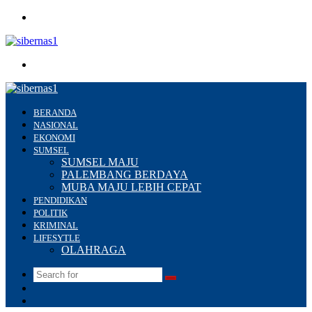
Menu
Search
for
BERANDA
NASIONAL
EKONOMI
SUMSEL
SUMSEL MAJU
PALEMBANG BERDAYA
MUBA MAJU LEBIH CEPAT
PENDIDIKAN
POLITIK
KRIMINAL
LIFESYTLE
OLAHRAGA
Search
Switch
for
skin
Sidebar