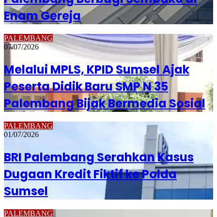
Enam Gereja
PALEMBANG
07/07/2026
Melalui MPLS, KPID Sumsel Ajak
Peserta Didik Baru SMP N 35
Palembang Bijak Bermedia Sosial
PALEMBANG
01/07/2026
BRI Palembang Serahkan Kasus
Dugaan Kredit Fiktif ke Polda
Sumsel
PALEMBANG