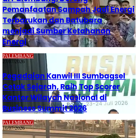
Pemanfaatan Sampah Jadi Energi
Terbarukan dan Batubara
menjadi Sumber Ketahanan
Energi
PALEMBANG
27/07/2026
Pegadaian Kanwil III Sumbagsel
Cetak Sejarah, Raih Top Scorer
Kantor Wilayah Nasional di
Business Summit 2026
PALEMBANG
16/07/2026