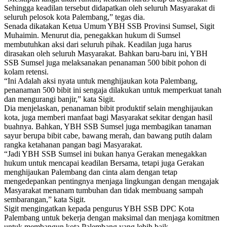
Sehingga keadilan tersebut didapatkan oleh seluruh Masyarakat di
seluruh pelosok kota Palembang,” tegas dia.
Senada dikatakan Ketua Umum YBH SSB Provinsi Sumsel, Sigit
Muhaimin. Menurut dia, penegakkan hukum di Sumsel
membutuhkan aksi dari seluruh pihak. Keadilan juga harus
dirasakan oleh seluruh Masyarakat. Bahkan baru-baru ini, YBH
SSB Sumsel juga melaksanakan penanaman 500 bibit pohon di
kolam retensi.
“Ini Adalah aksi nyata untuk menghijaukan kota Palembang,
penanaman 500 bibit ini sengaja dilakukan untuk memperkuat tanah
dan mengurangi banjir,” kata Sigit.
Dia menjelaskan, penanaman bibit produktif selain menghijaukan
kota, juga memberi manfaat bagi Masyarakat sekitar dengan hasil
buahnya. Bahkan, YBH SSB Sumsel juga membagikan tanaman
sayur berupa bibit cabe, bawang merah, dan bawang putih dalam
rangka ketahanan pangan bagi Masyarakat.
“Jadi YBH SSB Sumsel ini bukan hanya Gerakan menegakkan
hukum untuk mencapai keadilan Bersama, tetapi juga Gerakan
menghijaukan Palembang dan cinta alam dengan tetap
mengedepankan pentingnya menjaga lingkungan dengan mengajak
Masyarakat menanam tumbuhan dan tidak membuang sampah
sembarangan,” kata Sigit.
Sigit mengingatkan kepada pengurus YBH SSB DPC Kota
Palembang untuk bekerja dengan maksimal dan menjaga komitmen
untuk membangun kota Palembang yang lebih baik.