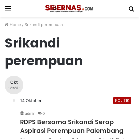
Menu
S
fo
Home
/
Srikandi perempuan
Srikandi
perempuan
Okt
- 2024 -
14 Oktober
POLITIK
admin
0
RDPS Bersama Srikandi Serap
Aspirasi Perempuan Palembang