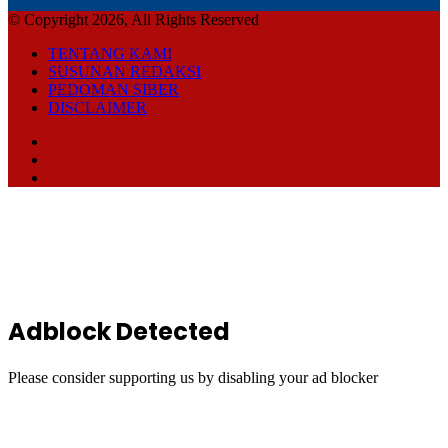
© Copyright 2026, All Rights Reserved
TENTANG KAMI
SUSUNAN REDAKSI
PEDOMAN SIBER
DISCLAIMER
Facebook
TikTok
RSS
Back
to
top
button
Adblock Detected
Please consider supporting us by disabling your ad blocker