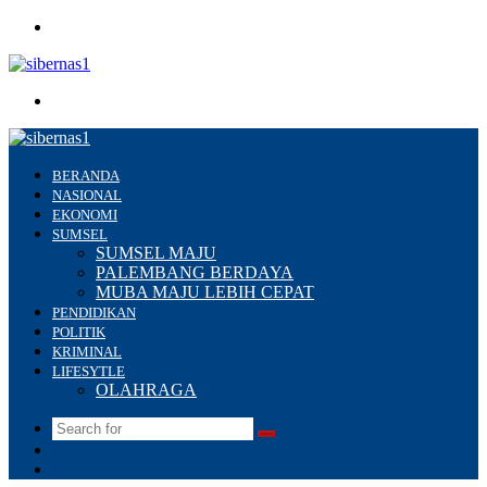
Menu
Search
for
BERANDA
NASIONAL
EKONOMI
SUMSEL
SUMSEL MAJU
PALEMBANG BERDAYA
MUBA MAJU LEBIH CEPAT
PENDIDIKAN
POLITIK
KRIMINAL
LIFESYTLE
OLAHRAGA
Search
Switch
for
skin
Sidebar