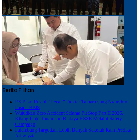
Berita Pilihan
RS Pusri Resmi ” Pecat ” Dokter Tamara yang Nyinyirin
Pasien BPJS
Wujudkan Zero Accident Selama Pit Stop Part II 2026,
Kilang Plaju Tanamkan Budaya HSSE Melalui Safety
Campaign
Palembang Targetkan Lebih Banyak Sekolah Raih Predikat
Adiwiyata