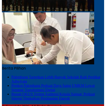
Berita Pilihan
Palembang Targetkan Lebih Banyak Sekolah Raih Predikat
Adiwiyata
Pemkot Palembang Perkuat Daya Saing UMKM Lewat
Seminar Transformasi Digital
Bupati OKUS Terima Audiensi Kepala Samsat, Perkuat
Sinergi Tingkatkan Pendapatan Daerah