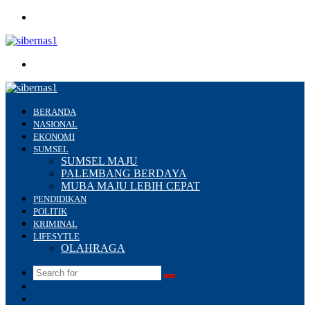
Menu
Search
for
BERANDA
NASIONAL
EKONOMI
SUMSEL
SUMSEL MAJU
PALEMBANG BERDAYA
MUBA MAJU LEBIH CEPAT
PENDIDIKAN
POLITIK
KRIMINAL
LIFESYTLE
OLAHRAGA
Search
Switch
for
skin
Sidebar