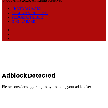
© Copyright 2026, All Rights Reserved
TENTANG KAMI
SUSUNAN REDAKSI
PEDOMAN SIBER
DISCLAIMER
Facebook
TikTok
RSS
Back
to
top
button
Adblock Detected
Please consider supporting us by disabling your ad blocker