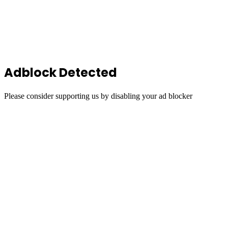
Back
to
top
button
Adblock Detected
Please consider supporting us by disabling your ad blocker