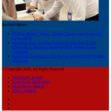
Berita Pilihan
RS Pusri Resmi ” Pecat ” Dokter Tamara yang Nyinyirin
Pasien BPJS
Wujudkan Zero Accident Selama Pit Stop Part II 2026,
Kilang Plaju Tanamkan Budaya HSSE Melalui Safety
Campaign
Palembang Targetkan Lebih Banyak Sekolah Raih Predikat
Adiwiyata
© Copyright 2026, All Rights Reserved
TENTANG KAMI
SUSUNAN REDAKSI
PEDOMAN SIBER
DISCLAIMER
Facebook
TikTok
RSS