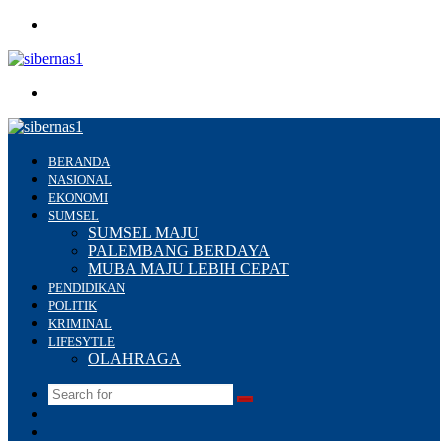
Menu
Search
for
BERANDA
NASIONAL
EKONOMI
SUMSEL
SUMSEL MAJU
PALEMBANG BERDAYA
MUBA MAJU LEBIH CEPAT
PENDIDIKAN
POLITIK
KRIMINAL
LIFESYTLE
OLAHRAGA
Search
Switch
for
skin
Sidebar