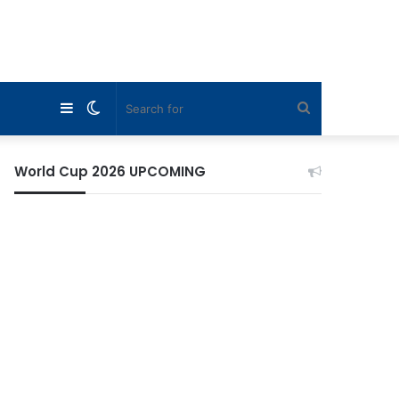
Sidebar
Switch
Search
skin
for
World Cup 2026 UPCOMING