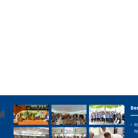
Ber
R
N