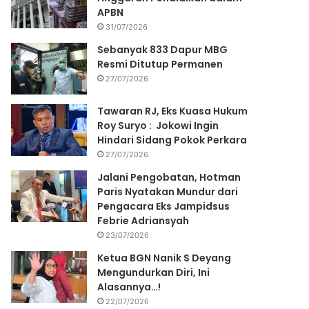
APBN
31/07/2026
Sebanyak 833 Dapur MBG
Resmi Ditutup Permanen
27/07/2026
Tawaran RJ, Eks Kuasa Hukum
Roy Suryo : Jokowi Ingin
Hindari Sidang Pokok Perkara
27/07/2026
Jalani Pengobatan, Hotman
Paris Nyatakan Mundur dari
Pengacara Eks Jampidsus
Febrie Adriansyah
23/07/2026
Ketua BGN Nanik S Deyang
Mengundurkan Diri, Ini
Alasannya…!
22/07/2026