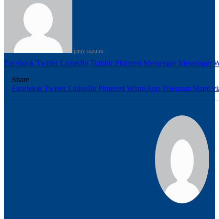
email
jemy saputra
Facebook
Twitter
LinkedIn
Tumblr
Pinterest
Messenger
Messenger
W
Share
Facebook
Twitter
LinkedIn
Pinterest
WhatsApp
Telegram
Share vi