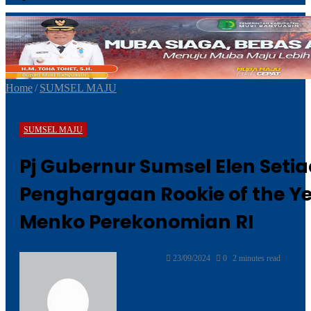
Home
/
SUMSEL MAJU
SUMSEL MAJU
Pj Gubernur Sumsel Elen Setia
Penghargaan Rookie of the Ye
Menko Perekonomian RI
Send
23/09/2024
0
2 minutes read
an
email