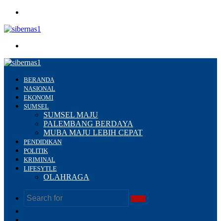
Menu
Search
for
BERANDA
NASIONAL
EKONOMI
SUMSEL
SUMSEL MAJU
PALEMBANG BERDAYA
MUBA MAJU LEBIH CEPAT
PENDIDIKAN
POLITIK
KRIMINAL
LIFESYTLE
OLAHRAGA
Search
Switch
for
skin
Sidebar