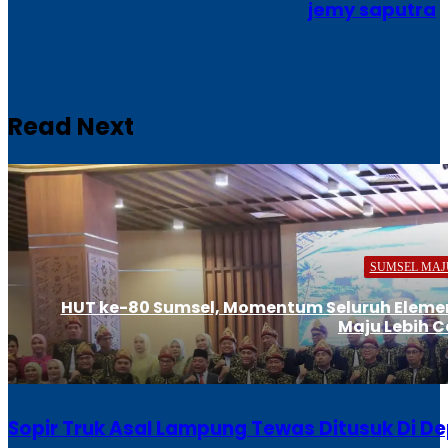
jemy saputra
Website
Read Next
SUMSEL MAJ
HUT ke-80 Sumsel, Momentum Seluruh Eleme
Maju Lebih 
Sopir Truk Asal Lampung Tewas Ditusuk Di D