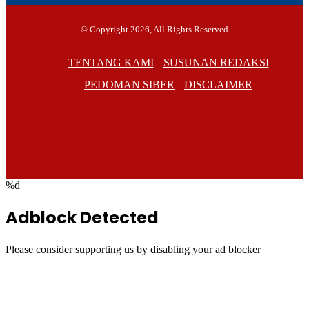
© Copyright 2026, All Rights Reserved
TENTANG KAMI
SUSUNAN REDAKSI
PEDOMAN SIBER
DISCLAIMER
Facebook
TikTok
RSS
Facebook
Twitter
WhatsApp
Telegram
%d
Adblock Detected
Please consider supporting us by disabling your ad blocker