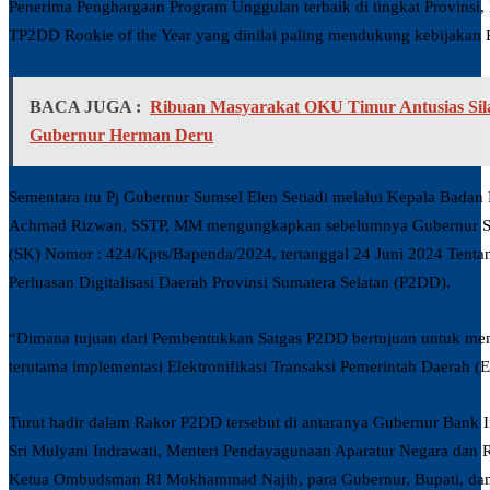
Penerima Penghargaan Program Unggulan terbaik di tingkat Provinsi, 
TP2DD Rookie of the Year yang dinilai paling mendukung kebijakan
BACA JUGA :
Ribuan Masyarakat OKU Timur Antusias Sila
Gubernur Herman Deru
Sementara itu Pj Gubernur Sumsel Elen Setiadi melalui Kepala Badan
Achmad Rizwan, SSTP, MM mengungkapkan sebelumnya Gubernur Sum
(SK) Nomor : 424/Kpts/Bapenda/2024, tertanggal 24 Juni 2024 Tent
Perluasan Digitalisasi Daerah Provinsi Sumatera Selatan (P2DD).
“Dimana tujuan dari Pembentukkan Satgas P2DD bertujuan untuk memp
terutama implementasi Elektronifikasi Transaksi Pemerintah Daerah (
Turut hadir dalam Rakor P2DD tersebut di antaranya Gubernur Bank 
Sri Mulyani Indrawati, Menteri Pendayagunaan Aparatur Negara dan 
Ketua Ombudsman RI Mokhammad Najih, para Gubernur, Bupati, dan 