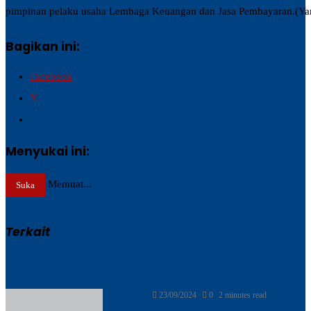
pimpinan pelaku usaha Lembaga Keuangan dan Jasa Pembayaran.(Yan
Bagikan ini:
Facebook
X
Menyukai ini:
Memuat...
Suka
Terkait
Send
23/09/2024
0
2 minutes read
an