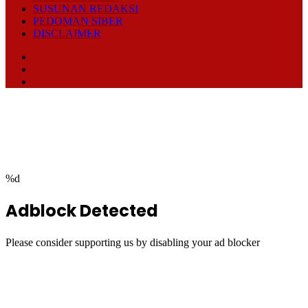
SUSUNAN REDAKSI
PEDOMAN SIBER
DISCLAIMER
Facebook
TikTok
RSS
Facebook
Twitter
WhatsApp
Telegram
Back
to
top
button
%d
Adblock Detected
Please consider supporting us by disabling your ad blocker