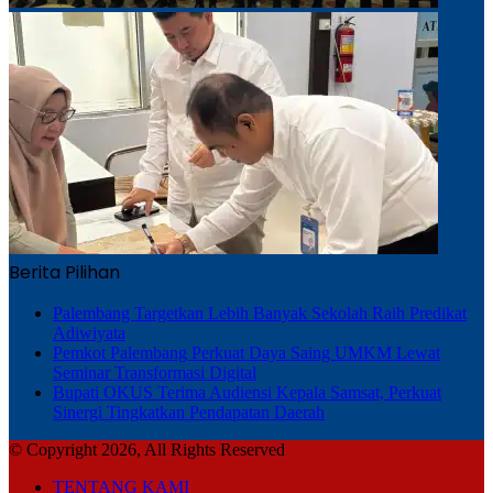
Berita Pilihan
Palembang Targetkan Lebih Banyak Sekolah Raih Predikat
Adiwiyata
Pemkot Palembang Perkuat Daya Saing UMKM Lewat
Seminar Transformasi Digital
Bupati OKUS Terima Audiensi Kepala Samsat, Perkuat
Sinergi Tingkatkan Pendapatan Daerah
© Copyright 2026, All Rights Reserved
TENTANG KAMI