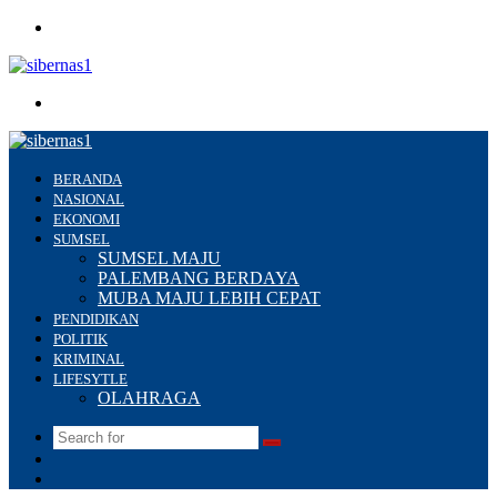
Menu
Search
for
BERANDA
NASIONAL
EKONOMI
SUMSEL
SUMSEL MAJU
PALEMBANG BERDAYA
MUBA MAJU LEBIH CEPAT
PENDIDIKAN
POLITIK
KRIMINAL
LIFESYTLE
OLAHRAGA
Search
Switch
for
skin
Sidebar