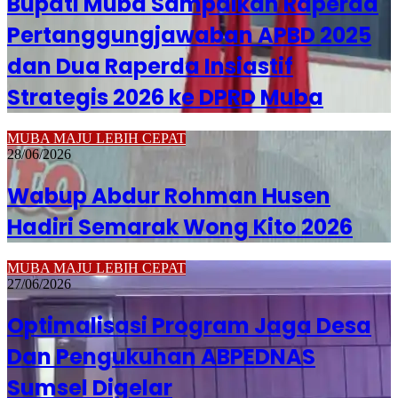
Bupati Muba Sampaikan Raperda
Pertanggungjawaban APBD 2025
dan Dua Raperda Insiastif
Strategis 2026 ke DPRD Muba
MUBA MAJU LEBIH CEPAT
28/06/2026
Wabup Abdur Rohman Husen
Hadiri Semarak Wong Kito 2026
MUBA MAJU LEBIH CEPAT
27/06/2026
Optimalisasi Program Jaga Desa
Dan Pengukuhan ABPEDNAS
Sumsel Digelar