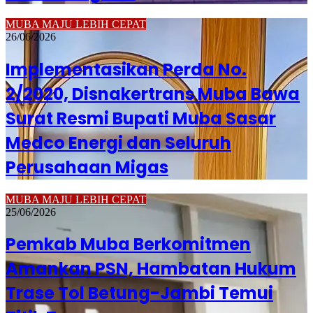
MUBA MAJU LEBIH CEPAT
26/06/2026
Implementasikan Perda No.
2/2020, Disnakertrans Muba Bawa
Surat Resmi Bupati Muba Sasar
Medco Energi dan Seluruh
Perusahaan Migas
MUBA MAJU LEBIH CEPAT
25/06/2026
Pemkab Muba Berkomitmen
Amankan PSN, Hambatan Hukum
Trase Tol Betung-Jambi Temui