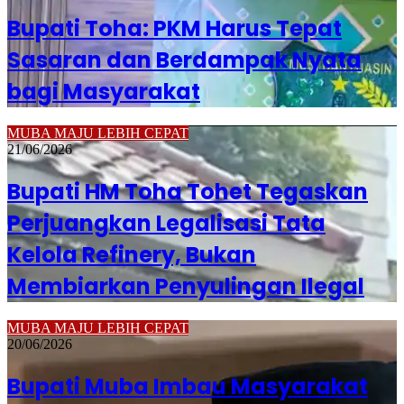
Bupati Toha: PKM Harus Tepat
Sasaran dan Berdampak Nyata
bagi Masyarakat
MUBA MAJU LEBIH CEPAT
21/06/2026
Bupati HM Toha Tohet Tegaskan
Perjuangkan Legalisasi Tata
Kelola Refinery, Bukan
Membiarkan Penyulingan Ilegal
MUBA MAJU LEBIH CEPAT
20/06/2026
Bupati Muba Imbau Masyarakat