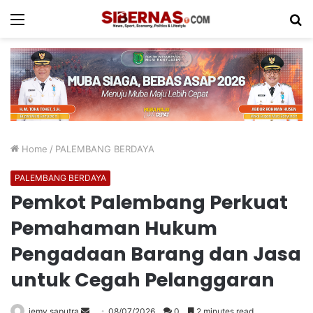
Menu
S
fo
Home
/
PALEMBANG BERDAYA
PALEMBANG BERDAYA
Pemkot Palembang Perkuat
Pemahaman Hukum
Pengadaan Barang dan Jasa
untuk Cegah Pelanggaran
Send
jemy saputra
08/07/2026
0
2 minutes read