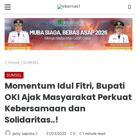
Menu
S
fo
Home
/
SUMSEL
SUMSEL
Momentum Idul Fitri, Bupati
OKI Ajak Masyarakat Perkuat
Kebersamaan dan
Solidaritas..!
Send
jemy saputra
31/03/2025
0
1 minute read