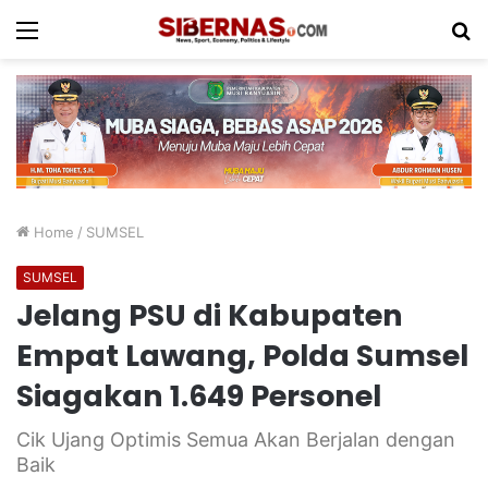
Menu
S
fo
Home
/
SUMSEL
SUMSEL
Jelang PSU di Kabupaten
Empat Lawang, Polda Sumsel
Siagakan 1.649 Personel
Cik Ujang Optimis Semua Akan Berjalan dengan
Baik