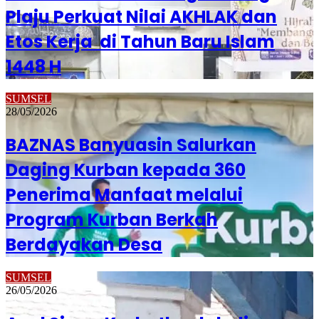
Plaju Perkuat Nilai AKHLAK dan
Etos Kerja di Tahun Baru Islam
1448 H
SUMSEL
28/05/2026
BAZNAS Banyuasin Salurkan
Daging Kurban kepada 360
Penerima Manfaat melalui
Program Kurban Berkah
Berdayakan Desa
SUMSEL
26/05/2026