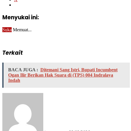
Menyukai ini:
Suka
Memuat...
Terkait
BACA JUGA :
Ditemani Sang Istri, Bupati Incumbent
Ogan Ilir Berikan Hak Suara di (TPS) 004 Indralaya
Indah
Send
an
email