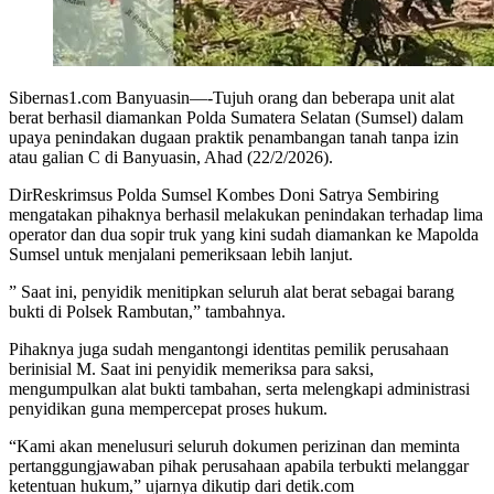
Sibernas1.com Banyuasin—-Tujuh orang dan beberapa unit alat
berat berhasil diamankan Polda Sumatera Selatan (Sumsel) dalam
upaya penindakan dugaan praktik penambangan tanah tanpa izin
atau galian C di Banyuasin, Ahad (22/2/2026).
DirReskrimsus Polda Sumsel Kombes Doni Satrya Sembiring
mengatakan pihaknya berhasil melakukan penindakan terhadap lima
operator dan dua sopir truk yang kini sudah diamankan ke Mapolda
Sumsel untuk menjalani pemeriksaan lebih lanjut.
” Saat ini, penyidik menitipkan seluruh alat berat sebagai barang
bukti di Polsek Rambutan,” tambahnya.
Pihaknya juga sudah mengantongi identitas pemilik perusahaan
berinisial M. Saat ini penyidik memeriksa para saksi,
mengumpulkan alat bukti tambahan, serta melengkapi administrasi
penyidikan guna mempercepat proses hukum.
“Kami akan menelusuri seluruh dokumen perizinan dan meminta
pertanggungjawaban pihak perusahaan apabila terbukti melanggar
ketentuan hukum,” ujarnya dikutip dari detik.com