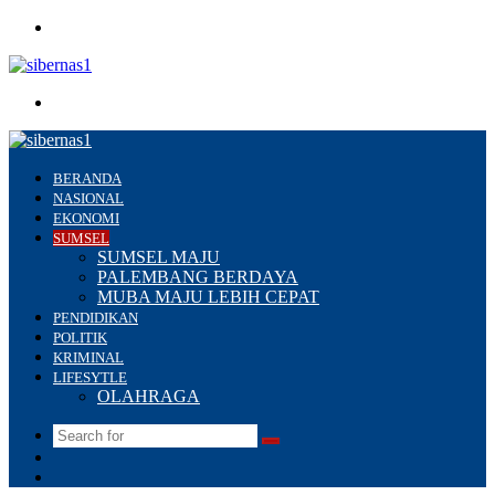
Menu
Search
for
BERANDA
NASIONAL
EKONOMI
SUMSEL
SUMSEL MAJU
PALEMBANG BERDAYA
MUBA MAJU LEBIH CEPAT
PENDIDIKAN
POLITIK
KRIMINAL
LIFESYTLE
OLAHRAGA
Search
Switch
for
skin
Sidebar