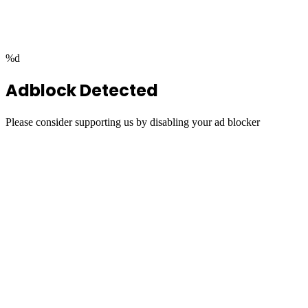
top
button
%d
Adblock Detected
Please consider supporting us by disabling your ad blocker