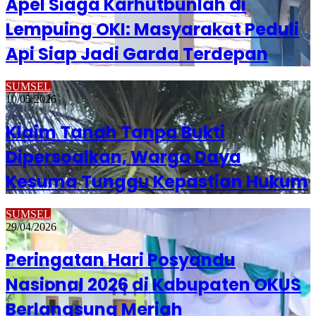
Apel Siaga Karhutbunlah di
Lempuing OKI: Masyarakat Peduli
Api Siap Jadi Garda Terdepan
SUMSEL
10/05/2026
Klaim Tanah Tanpa Bukti
Dipersoalkan, Warga Daya
Kesuma Tunggu Kepastian Hukum
SUMSEL
29/04/2026
Peringatan Hari Posyandu
Nasional 2026 di Kabupaten OKUS
Berlangsung Meriah