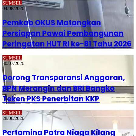
SUMSEL
04/08/2026
Pemkab OKUS Matangkan
Persiapan Pawai Pembangunan
Peringatan HUT RI ke-81 Tahu 2026
SUMSEL
30/07/2026
Dorong Transparansi Anggaran,
BPN Merangin dan BRI Bangko
Teken PKS Penerbitan KKP
SUMSEL
28/06/2026
Pertamina Patra Niaga Kilang