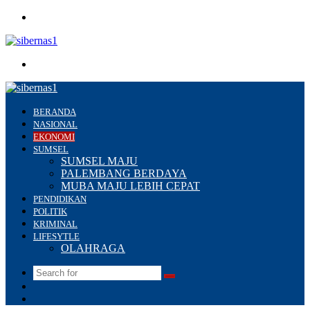
Menu
Search
for
BERANDA
NASIONAL
EKONOMI
SUMSEL
SUMSEL MAJU
PALEMBANG BERDAYA
MUBA MAJU LEBIH CEPAT
PENDIDIKAN
POLITIK
KRIMINAL
LIFESYTLE
OLAHRAGA
Search
Switch
for
skin
Sidebar