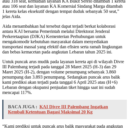
atau 318 seat, kemudian layanan KA Bukit Serelo ditambah 1 kereta
atau 106 seat dan layanan KA Komersial Sindang Marga ditambah
1 kereta kelas eksekutif dengan tempat duduk sebanyak 50 seat,”
jelas Aida.
Aida menambahkan hal tersebut dapat terjadi berkat kolaborasi
antara KAI bersama Pemerintah melalui Direktorat Jenderal
Perkeretaapian (DJKA) Kementerian Perhubungan untuk
mengakomodir kebutuhan masyarakat dalam menyediakan
transportasi massal yang efektif dan efisien serta ramah lingkungan
dan bebas kemacetan pada angkutan Lebaran tahun 2025 ini.
Untuk puncak arus mudik pada layanan kereta api di wilayah Divre
III Palembang terjadi pada tanggal 28 Maret 2025 (H-3) dan 29
Maret 2025 (H-2), dengan volume penumpang sebanyak 3.860
penumpang dan 3.893 penumpang. Sedangkan puncak arus balik
kami prediksi akan terjadi pada tanggal 6 April 2025 atau (H+6)
Lebaran dengan okupansi penjualan tiket hingga saat ini sudah
mencapai 117%.
BACA JUGA :
KAI Divre III Palembang Ingatkan
Kembali Ketentuan Bagasi Maksimal 20 Kg
“Kami prediksi untuk puncak arus balik masyarakat pada angkutan