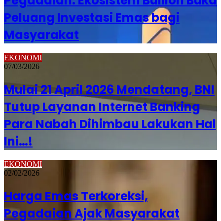
Pegadaian: Ekosistem Bullion Buka
Peluang Investasi Emas bagi
Masyarakat
EKONOMI
07/03/2026
Mulai 21 April 2026 Mendatang, BNI
Tutup Layanan Internet Banking
Para Nabah Dihimbau Lakukan Hal
Ini…!
EKONOMI
02/02/2026
Harga Emas Terkoreksi,
Pegadaian Ajak Masyarakat