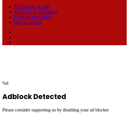
TENTANG KAMI
SUSUNAN REDAKSI
PEDOMAN SIBER
DISCLAIMER
Facebook
TikTok
RSS
Facebook
Twitter
WhatsApp
Telegram
Back
to
top
button
%d
Adblock Detected
Please consider supporting us by disabling your ad blocker