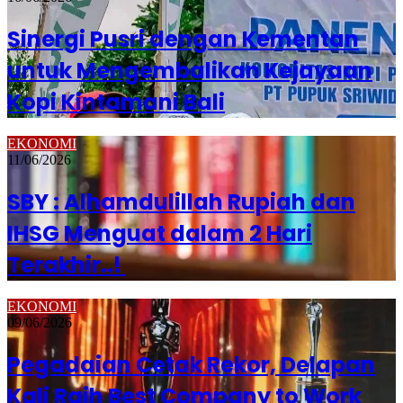
Sinergi Pusri dengan Kementan
untuk Mengembalikan Kejayaan
Kopi Kintamani Bali
EKONOMI
11/06/2026
SBY : Alhamdulillah Rupiah dan
IHSG Menguat dalam 2 Hari
Terakhir..!
EKONOMI
09/06/2026
Pegadaian Cetak Rekor, Delapan
Kali Raih Best Company to Work