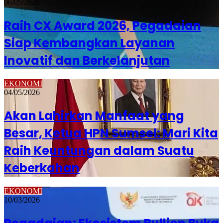
06/05/2026
Raih CX Award 2026, Pegadaian
Siap Kembangkan Layanan
Inovatif dan Berkelanjutan
EKONOMI
04/05/2026
Akan Lahirkan Manfaat yang
Besar, Ketua HPN Sumsel: Mari Kita
Raih Keuntungan dalam Suatu
Keberkahan
EKONOMI
10/03/2026