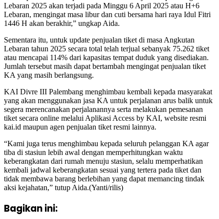
Lebaran 2025 akan terjadi pada Minggu 6 April 2025 atau H+6
Lebaran, mengingat masa libur dan cuti bersama hari raya Idul Fitri
1446 H akan berakhir,” ungkap Aida.
Sementara itu, untuk update penjualan tiket di masa Angkutan
Lebaran tahun 2025 secara total telah terjual sebanyak 75.262 tiket
atau mencapai 114% dari kapasitas tempat duduk yang disediakan.
Jumlah tersebut masih dapat bertambah mengingat penjualan tiket
KA yang masih berlangsung.
KAI Divre III Palembang menghimbau kembali kepada masyarakat
yang akan menggunakan jasa KA untuk perjalanan arus balik untuk
segera merencanakan perjalanannya serta melakukan pemesanan
tiket secara online melalui Aplikasi Access by KAI, website resmi
kai.id maupun agen penjualan tiket resmi lainnya.
“Kami juga terus menghimbau kepada seluruh pelanggan KA agar
tiba di stasiun lebih awal dengan memperhitungkan waktu
keberangkatan dari rumah menuju stasiun, selalu memperhatikan
kembali jadwal keberangkatan sesuai yang tertera pada tiket dan
tidak membawa barang berlebihan yang dapat memancing tindak
aksi kejahatan,” tutup Aida.(Yanti/rilis)
Bagikan ini: