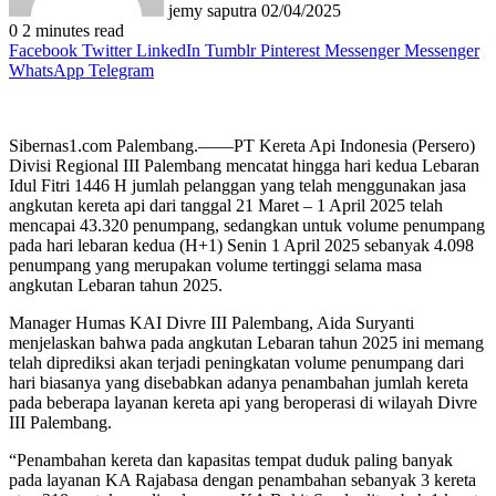
jemy saputra
02/04/2025
0
2 minutes read
Facebook
Twitter
LinkedIn
Tumblr
Pinterest
Messenger
Messenger
WhatsApp
Telegram
Sibernas1.com Palembang.——PT Kereta Api Indonesia (Persero)
Divisi Regional III Palembang mencatat hingga hari kedua Lebaran
Idul Fitri 1446 H jumlah pelanggan yang telah menggunakan jasa
angkutan kereta api dari tanggal 21 Maret – 1 April 2025 telah
mencapai 43.320 penumpang, sedangkan untuk volume penumpang
pada hari lebaran kedua (H+1) Senin 1 April 2025 sebanyak 4.098
penumpang yang merupakan volume tertinggi selama masa
angkutan Lebaran tahun 2025.
Manager Humas KAI Divre III Palembang, Aida Suryanti
menjelaskan bahwa pada angkutan Lebaran tahun 2025 ini memang
telah diprediksi akan terjadi peningkatan volume penumpang dari
hari biasanya yang disebabkan adanya penambahan jumlah kereta
pada beberapa layanan kereta api yang beroperasi di wilayah Divre
III Palembang.
“Penambahan kereta dan kapasitas tempat duduk paling banyak
pada layanan KA Rajabasa dengan penambahan sebanyak 3 kereta