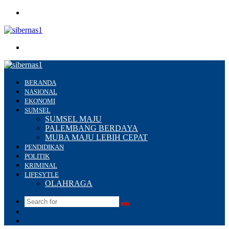
Menu
Search
for
BERANDA
NASIONAL
EKONOMI
SUMSEL
SUMSEL MAJU
PALEMBANG BERDAYA
MUBA MAJU LEBIH CEPAT
PENDIDIKAN
POLITIK
KRIMINAL
LIFESYTLE
OLAHRAGA
Search
Switch
for
skin
Sidebar