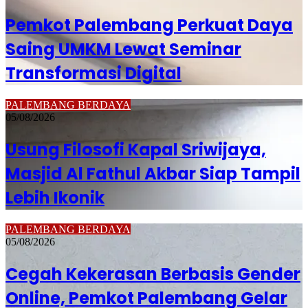
Pemkot Palembang Perkuat Daya
Saing UMKM Lewat Seminar
Transformasi Digital
PALEMBANG BERDAYA
05/08/2026
Usung Filosofi Kapal Sriwijaya,
Masjid Al Fathul Akbar Siap Tampil
Lebih Ikonik
PALEMBANG BERDAYA
05/08/2026
Cegah Kekerasan Berbasis Gender
Online, Pemkot Palembang Gelar