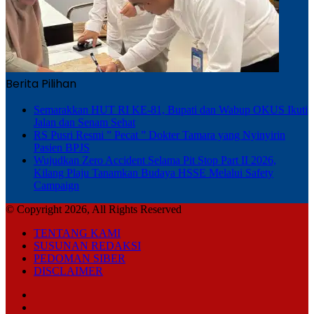
Berita Pilihan
Semarakkan HUT RI KE-81, Bupati dan Wabup OKUS Ikuti
Jalan dan Senam Sehat
RS Pusri Resmi ” Pecat ” Dokter Tamara yang Nyinyirin
Pasien BPJS
Wujudkan Zero Accident Selama Pit Stop Part II 2026,
Kilang Plaju Tanamkan Budaya HSSE Melalui Safety
Campaign
© Copyright 2026, All Rights Reserved
TENTANG KAMI
SUSUNAN REDAKSI
PEDOMAN SIBER
DISCLAIMER
Facebook
TikTok