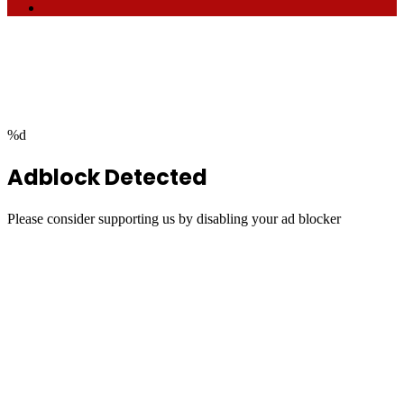
RSS
Facebook
Twitter
WhatsApp
Telegram
Back
to
top
button
%d
Adblock Detected
Please consider supporting us by disabling your ad blocker