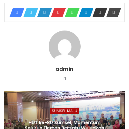
admin
Website
SUMSEL MAJU
HUT ke-80 Sumsel, Momentum
Seluruh Elemen Bersatu Wujudkan