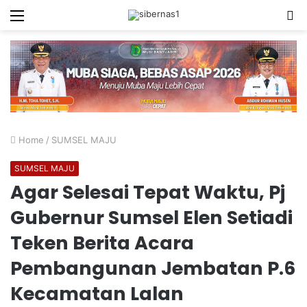
Menu
S
fo
Home
/
SUMSEL MAJU
SUMSEL MAJU
Agar Selesai Tepat Waktu, Pj
Gubernur Sumsel Elen Setiadi
Teken Berita Acara
Pembangunan Jembatan P.6
Kecamatan Lalan