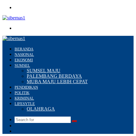
Menu
Search
for
BERANDA
NASIONAL
EKONOMI
SUMSEL
SUMSEL MAJU
PALEMBANG BERDAYA
MUBA MAJU LEBIH CEPAT
PENDIDIKAN
POLITIK
KRIMINAL
LIFESYTLE
OLAHRAGA
Search
Switch
for
skin
Sidebar