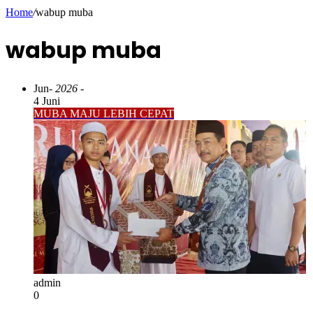
Home
/
wabup muba
wabup muba
Jun
- 2026 -
4 Juni
MUBA MAJU LEBIH CEPAT
admin
0