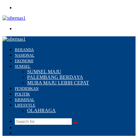
Menu
Search
for
BERANDA
NASIONAL
EKONOMI
SUMSEL
SUMSEL MAJU
PALEMBANG BERDAYA
MUBA MAJU LEBIH CEPAT
PENDIDIKAN
POLITIK
KRIMINAL
LIFESYTLE
OLAHRAGA
Search
Switch
for
skin
Sidebar