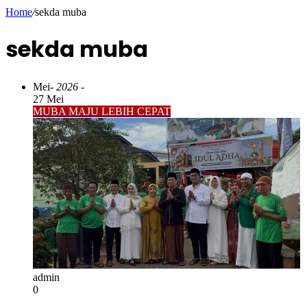
Home
/
sekda muba
sekda muba
Mei
- 2026 -
27 Mei
MUBA MAJU LEBIH CEPAT
admin
0