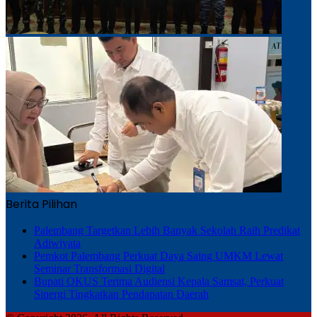
Berita Pilihan
Palembang Targetkan Lebih Banyak Sekolah Raih Predikat
Adiwiyata
Pemkot Palembang Perkuat Daya Saing UMKM Lewat
Seminar Transformasi Digital
Bupati OKUS Terima Audiensi Kepala Samsat, Perkuat
Sinergi Tingkatkan Pendapatan Daerah