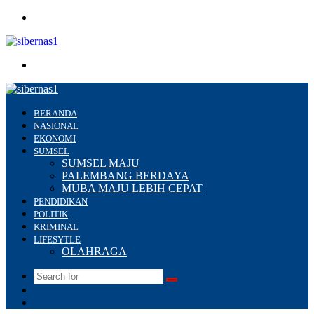
Menu
Search
for
BERANDA
NASIONAL
EKONOMI
SUMSEL
SUMSEL MAJU
PALEMBANG BERDAYA
MUBA MAJU LEBIH CEPAT
PENDIDIKAN
POLITIK
KRIMINAL
LIFESYTLE
OLAHRAGA
Search
Switch
for
skin
Sidebar