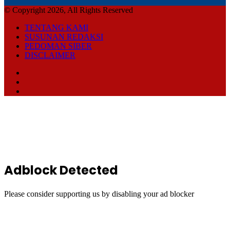
© Copyright 2026, All Rights Reserved
TENTANG KAMI
SUSUNAN REDAKSI
PEDOMAN SIBER
DISCLAIMER
Facebook
TikTok
RSS
Back
to
top
button
Adblock Detected
Please consider supporting us by disabling your ad blocker