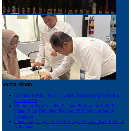
Berita Pilihan
RS Pusri Resmi ” Pecat ” Dokter Tamara yang Nyinyirin
Pasien BPJS
Wujudkan Zero Accident Selama Pit Stop Part II 2026,
Kilang Plaju Tanamkan Budaya HSSE Melalui Safety
Campaign
Palembang Targetkan Lebih Banyak Sekolah Raih Predikat
Adiwiyata