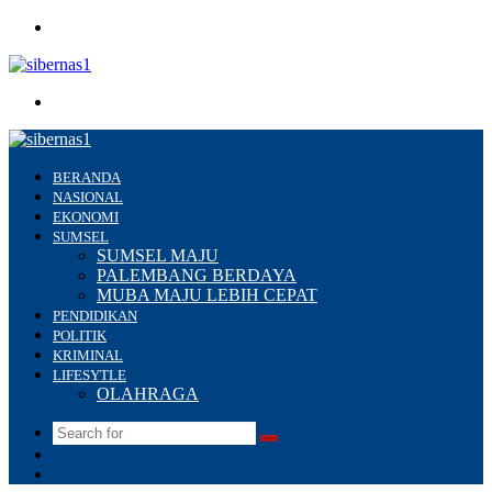
Menu
Search
for
BERANDA
NASIONAL
EKONOMI
SUMSEL
SUMSEL MAJU
PALEMBANG BERDAYA
MUBA MAJU LEBIH CEPAT
PENDIDIKAN
POLITIK
KRIMINAL
LIFESYTLE
OLAHRAGA
Search
Switch
for
skin
Sidebar