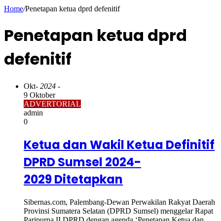
Home
/
Penetapan ketua dprd defenitif
Penetapan ketua dprd
defenitif
Okt
- 2024 -
9 Oktober
ADVERTORIAL
admin
0
Ketua dan Wakil Ketua Definitif
DPRD Sumsel 2024-
2029 Ditetapkan
Sibernas.com, Palembang-Dewan Perwakilan Rakyat Daerah
Provinsi Sumatera Selatan (DPRD Sumsel) menggelar Rapat
Paripurna II DPRD dengan agenda ‘Penetapan Ketua dan…