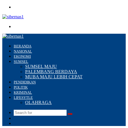
Menu
Search
for
BERANDA
NASIONAL
EKONOMI
SUMSEL
SUMSEL MAJU
PALEMBANG BERDAYA
MUBA MAJU LEBIH CEPAT
PENDIDIKAN
POLITIK
KRIMINAL
LIFESYTLE
OLAHRAGA
Search
Switch
for
skin
Sidebar