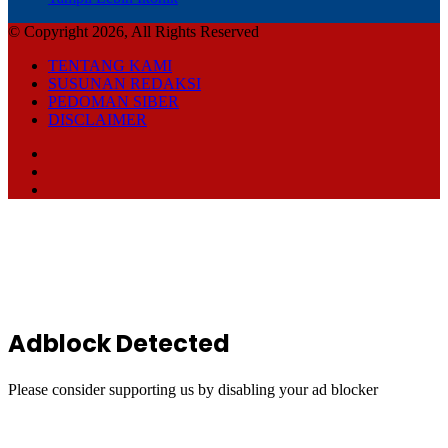
© Copyright 2026, All Rights Reserved
TENTANG KAMI
SUSUNAN REDAKSI
PEDOMAN SIBER
DISCLAIMER
Facebook
TikTok
RSS
Back
to
top
button
Adblock Detected
Please consider supporting us by disabling your ad blocker