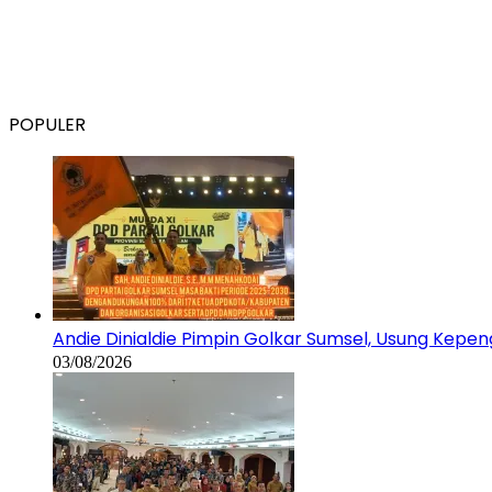
POPULER
Andie Dinialdie Pimpin Golkar Sumsel, Usung Kep
03/08/2026