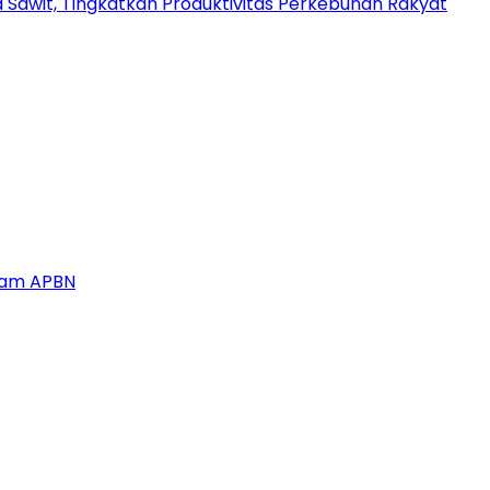
a Sawit, Tingkatkan Produktivitas Perkebunan Rakyat
alam APBN