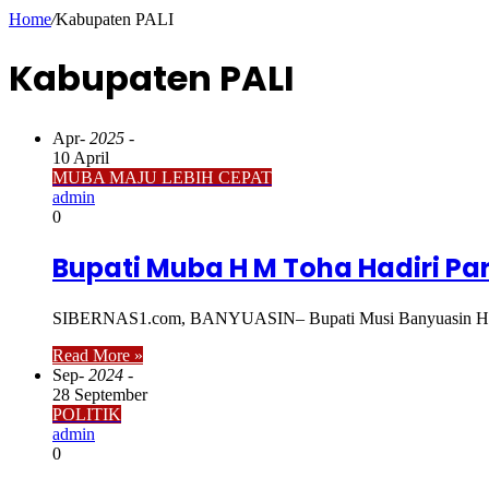
Home
/
Kabupaten PALI
Kabupaten PALI
Apr
- 2025 -
10 April
MUBA MAJU LEBIH CEPAT
admin
0
Bupati Muba H M Toha Hadiri P
SIBERNAS1.com, BANYUASIN– Bupati Musi Banyuasin H M T
Read More »
Sep
- 2024 -
28 September
POLITIK
admin
0