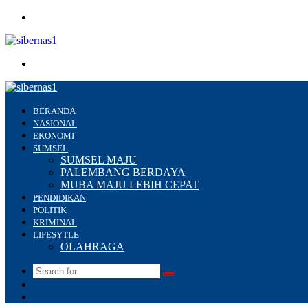
Menu
Search
for
BERANDA
NASIONAL
EKONOMI
SUMSEL
SUMSEL MAJU
PALEMBANG BERDAYA
MUBA MAJU LEBIH CEPAT
PENDIDIKAN
POLITIK
KRIMINAL
LIFESYTLE
OLAHRAGA
Search
Switch
for
skin
Sidebar