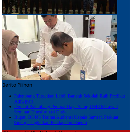
Berita Pilihan
Palembang Targetkan Lebih Banyak Sekolah Raih Predikat
Adiwiyata
Pemkot Palembang Perkuat Daya Saing UMKM Lewat
Seminar Transformasi Digital
Bupati OKUS Terima Audiensi Kepala Samsat, Perkuat
Sinergi Tingkatkan Pendapatan Daerah