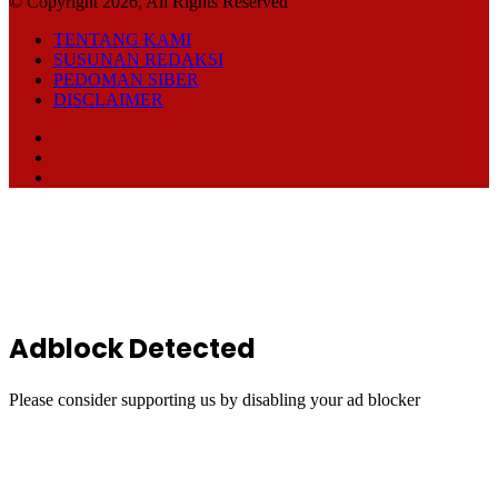
© Copyright 2026, All Rights Reserved
TENTANG KAMI
SUSUNAN REDAKSI
PEDOMAN SIBER
DISCLAIMER
Facebook
TikTok
RSS
Back
to
top
button
Adblock Detected
Please consider supporting us by disabling your ad blocker