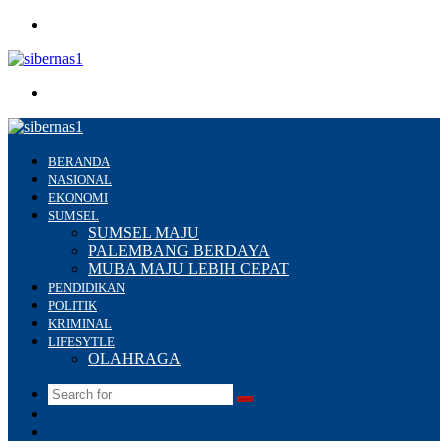
Menu
Search
for
BERANDA
NASIONAL
EKONOMI
SUMSEL
SUMSEL MAJU
PALEMBANG BERDAYA
MUBA MAJU LEBIH CEPAT
PENDIDIKAN
POLITIK
KRIMINAL
LIFESYTLE
OLAHRAGA
Search
Switch
for
skin
Sidebar