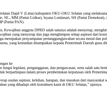
latan Dapil V (Lima) kabupaten OKU-OKU Selatan yang melaksanaka
, SE., MM (Partai Golkar), Isyana Lonitasari, SH (Partai Demokrat), At
IP (Partai PAN).
kan, Kewajiban anggota DPRD salah satunya adalah menyerap, menghi
wajiban yang menyerap dan juga menghimpun setiap aspirasi dari kons
 juga merupakan penyampaian pertanggungjawaban secara moral dan poli
purna, yang kemudian disampaikan kepada Pemerintah Daerah guna dit
ungan ke
n fungsi legislasi, penganggaran, dan pengawasan, serta salah satu be
untuk berpartisipasi dalam proses pembentukan keputusan oleh Pemeri
nyerap usulan aspirasi, keluhan, harapan, dan masukan dari masyarak
ahan yang dihadapi oleh konstituen kami di OKU Selatan,” ujarnya.