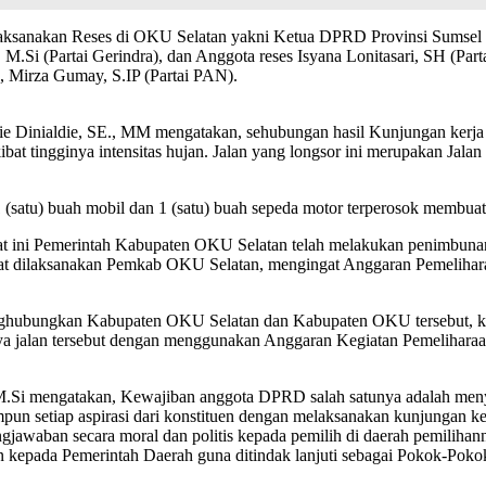
ksanakan Reses di OKU Selatan yakni Ketua DPRD Provinsi Sumsel se
.Si (Partai Gerindra), dan Anggota reses Isyana Lonitasari, SH (Parta
, Mirza Gumay, S.IP (Partai PAN).
 Dinialdie, SE., MM mengatakan, sehubungan hasil Kunjungan kerja k
t tingginya intensitas hujan. Jalan yang longsor ini merupakan Jala
 (satu) buah mobil dan 1 (satu) buah sepeda motor terperosok membuat 
kat ini Pemerintah Kabupaten OKU Selatan telah melakukan penimbunan
 dapat dilaksanakan Pemkab OKU Selatan, mengingat Anggaran Pemeli
nghubungkan Kabupaten OKU Selatan dan Kabupaten OKU tersebut, k
a jalan tersebut dengan menggunakan Anggaran Kegiatan Pemeliharaa
, M.Si mengatakan, Kewajiban anggota DPRD salah satunya adalah me
n setiap aspirasi dari konstituen dengan melaksanakan kunjungan kerj
jawaban secara moral dan politis kepada pemilih di daerah pemilihann
kepada Pemerintah Daerah guna ditindak lanjuti sebagai Pokok-Pok