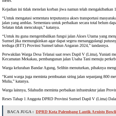
meter.
Kejadian ini tidak menelan korban jiwa namun telah mengakibatkan 1
“Untuk mengatasi sementara terputusnya akses transportasi masyara
jalan yang amblas. Sementara untuk perbaikan secara total belum
Selatan tidak mencukupi,” katanya.
“Untuk itu guna mengembalikan fungsi jalan Akses Utama yang me
Sumsel jika memungkinkan agar dapat segera menanggulangi putusny
terduga (BTT) Provinsi Sumsel tahun Angaran 2024,” tandasnya.
Perwakilan Warga Desa Telanai saat reses Dapil V (Lima), Yuniati m
Kecamatan Mekakau, pembangunan jalan Usaha Tani menuju perkeb
Warga kelurahan Bandar Agung, Selihin menuturkan, pihaknya menga
“Kami warga juga meminta pembuatan siring jalan sepanjang 800 m
Mulia,” katanya.
Warga lainnya, Silahudin meminta perbaikan infrastruktur jalan Pro
Reses Tahap 1 Anggota DPRD Provinsi Sumsel Dapil V (Lima) Dalam
BACA JUGA :
DPRD Kota Palembang Lantik Arnisto Bowli