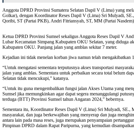
Anggota DPRD Provinsi Sumatera Selatan Dapil V (Lima) yang mela
Golkar), dengan Koordinator Reses Dapil V (Lima) Sri Mulyadi, SE., M
Qoribi, ST (Partai PKB), Andri Fitriansyah, ST, MM (Partai Nasdem)
Ketua DPRD Provinsi Sumsel sekaligus Anggota Reses Dapil V Andie
Lubar Kecamatan Simpang Kabupaten OKU Selatan, yang diduga akiba
Kabupaten OKU. Panjang jalan yang amblas sekitar 7 meter.
Kejadian ini tidak menelan korban jiwa namun telah mengakibatkan 1
“Untuk mengatasi sementara terputusnya akses transportasi masyara
jalan yang amblas. Sementara untuk perbaikan secara total belum
Selatan tidak mencukupi,” katanya.
“Untuk itu guna mengembalikan fungsi jalan Akses Utama yang me
Sumsel jika memungkinkan agar dapat segera menanggulangi putusny
terduga (BTT) Provinsi Sumsel tahun Angaran 2024,” bebernya.
Sementara itu, Koordinator Reses Dapil V (Lima) Sri Mulyadi, SE.
masyarakat, dan juga berkewajiban yang menyerap dan juga menghimpu
antara lain pada masa reses, juga merupakan penyampaian pertanggung
Pimpinan DPRD dalam Rapat Paripurna, yang kemudian disampaikan 