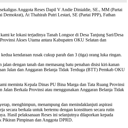
kaligus Anggota Reses Dapil V Andie Dinialdie, SE., MM (Partai
i Demokrat), At Thahirah Putri Lestari, SE (Partai PPP), Fathan
ami ke lokasi terjadinya Tanah Longsor di Desa Tanjung Sari/Desa
n Provinsi Akses Utama antara Kabupaten OKU Selatan dan
kedua kendaraan rusak cukup parah dan 3 (tiga) orang luka ringan.
 jalan dengan tanah dan memasang batu penahan disisi kiri-kanan
haraan Jalan dan Anggaran Belanja Tidak Terduga (BTT) Pemkab OKU
ami meminta Kepala Dinas PU Bina Marga dan Tata Ruang Provinsi
n Jalan Berkala Provinsi atau menggunakan Anggaran Belanja Tidak
nyerap, menghimpun, menampung dan menindaklanjuti aspirasi
a secara berkala untuk bertemu dengan konstituen secara rutin
ya. Hasil pelaksanaan Reses ini selanjutnya dilaporkan kepada
ok Pikiran Pimpinan dan Anggota DPRD.