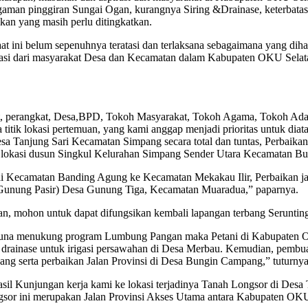
gaman pinggiran Sungai Ogan, kurangnya Siring &Drainase, keterbatasa
ikan yang masih perlu ditingkatkan.
at ini belum sepenuhnya teratasi dan terlaksana sebagaimana yang dih
irasi dari masyarakat Desa dan Kecamatan dalam Kabupaten OKU Selat
at, perangkat, Desa,BPD, Tokoh Masyarakat, Tokoh Agama, Tokoh Ada
 titik lokasi pertemuan, yang kami anggap menjadi prioritas untuk diat
esa Tanjung Sari Kecamatan Simpang secara total dan tuntas, Perbaik
itik lokasi dusun Singkul Kelurahan Simpang Sender Utara Kecamatan 
lanai Kecamatan Banding Agung ke Kecamatan Mekakau Ilir, Perbaikan 
 (Gunung Pasir) Desa Gunung Tiga, Kecamatan Muaradua,” paparnya.
 mohon untuk dapat difungsikan kembali lapangan terbang Serunting
una menukung program Lumbung Pangan maka Petani di Kabupaten OKU 
rainase untuk irigasi persawahan di Desa Merbau. Kemudian, pembuat
ng serta perbaikan Jalan Provinsi di Desa Bungin Campang,” tuturnya
asil Kunjungan kerja kami ke lokasi terjadinya Tanah Longsor di D
 longsor ini merupakan Jalan Provinsi Akses Utama antara Kabupaten O