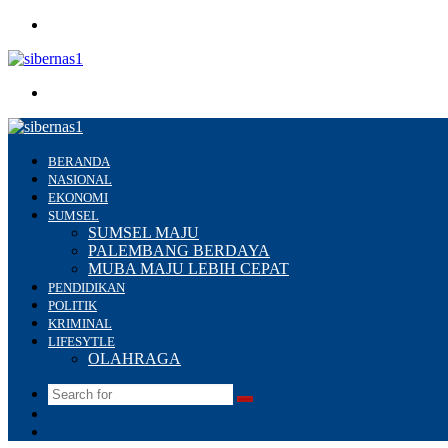
Menu
Search
for
BERANDA
NASIONAL
EKONOMI
SUMSEL
SUMSEL MAJU
PALEMBANG BERDAYA
MUBA MAJU LEBIH CEPAT
PENDIDIKAN
POLITIK
KRIMINAL
LIFESYTLE
OLAHRAGA
Search
Switch
for
skin
Sidebar