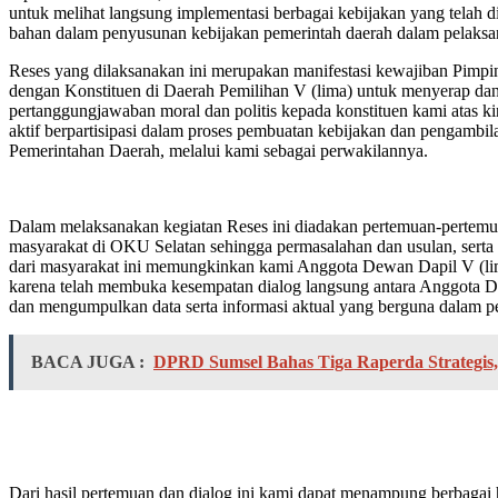
untuk melihat langsung implementasi berbagai kebijakan yang telah 
bahan dalam penyusunan kebijakan pemerintah daerah dalam pelak
Reses yang dilaksanakan ini merupakan manifestasi kewajiban Pim
dengan Konstituen di Daerah Pemilihan V (lima) untuk menyerap d
pertanggungjawaban moral dan politis kepada konstituen kami atas k
aktif berpartisipasi dalam proses pembuatan kebijakan dan pengambi
Pemerintahan Daerah, melalui kami sebagai perwakilannya.
Dalam melaksanakan kegiatan Reses ini diadakan pertemuan-pertemua
masyarakat di OKU Selatan sehingga permasalahan dan usulan, serta 
dari masyarakat ini memungkinkan kami Anggota Dewan Dapil V (li
karena telah membuka kesempatan dialog langsung antara Anggota D
dan mengumpulkan data serta informasi aktual yang berguna dalam p
BACA JUGA :
DPRD Sumsel Bahas Tiga Raperda Strategi
Dari hasil pertemuan dan dialog ini kami dapat menampung berbagai