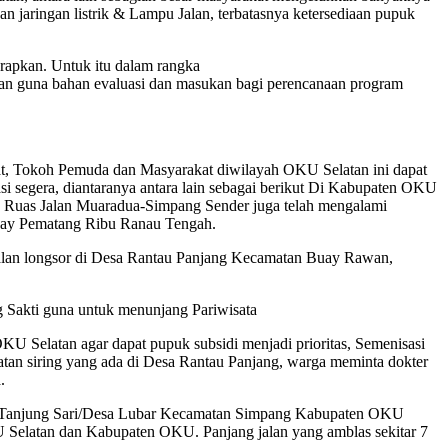
n jaringan listrik & Lampu Jalan, terbatasnya ketersediaan pupuk
arapkan. Untuk itu dalam rangka
an guna bahan evaluasi dan masukan bagi perencanaan program
t, Tokoh Pemuda dan Masyarakat diwilayah OKU Selatan ini dapat
asi segera, diantaranya antara lain sebagai berikut Di Kabupaten OKU
an Ruas Jalan Muaradua-Simpang Sender juga telah mengalami
Buay Pematang Ribu Ranau Tengah.
jalan longsor di Desa Rantau Panjang Kecamatan Buay Rawan,
 Sakti guna untuk menunjang Pariwisata
Selatan agar dapat pupuk subsidi menjadi prioritas, Semenisasi
an siring yang ada di Desa Rantau Panjang, warga meminta dokter
.
esa Tanjung Sari/Desa Lubar Kecamatan Simpang Kabupaten OKU
KU Selatan dan Kabupaten OKU. Panjang jalan yang amblas sekitar 7