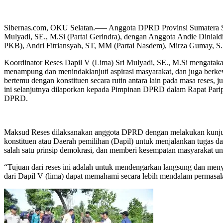
Sibernas.com, OKU Selatan.—– Anggota DPRD Provinsi Sumatera Se
Mulyadi, SE., M.Si (Partai Gerindra), dengan Anggota Andie Dinialdie
PKB), Andri Fitriansyah, ST, MM (Partai Nasdem), Mirza Gumay, S.
Koordinator Reses Dapil V (Lima) Sri Mulyadi, SE., M.Si mengata
menampung dan menindaklanjuti aspirasi masyarakat, dan juga berke
bertemu dengan konstituen secara rutin antara lain pada masa reses,
ini selanjutnya dilaporkan kepada Pimpinan DPRD dalam Rapat Pari
DPRD.
Maksud Reses dilaksanakan anggota DPRD dengan melakukan kunj
konstituen atau Daerah pemilihan (Dapil) untuk menjalankan tugas da
salah satu prinsip demokrasi, dan memberi kesempatan masyarakat 
“Tujuan dari reses ini adalah untuk mendengarkan langsung dan me
dari Dapil V (lima) dapat memahami secara lebih mendalam permasal