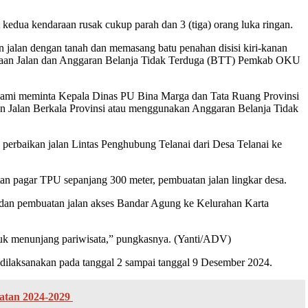
kedua kendaraan rusak cukup parah dan 3 (tiga) orang luka ringan.
 jalan dengan tanah dan memasang batu penahan disisi kiri-kanan
haraan Jalan dan Anggaran Belanja Tidak Terduga (BTT) Pemkab OKU
ami meminta Kepala Dinas PU Bina Marga dan Tata Ruang Provinsi
n Jalan Berkala Provinsi atau menggunakan Anggaran Belanja Tidak
perbaikan jalan Lintas Penghubung Telanai dari Desa Telanai ke
 pagar TPU sepanjang 300 meter, pembuatan jalan lingkar desa.
dan pembuatan jalan akses Bandar Agung ke Kelurahan Karta
ntuk menunjang pariwisata,” pungkasnya. (Yanti/ADV)
laksanakan pada tanggal 2 sampai tanggal 9 Desember 2024.
atan 2024-2029