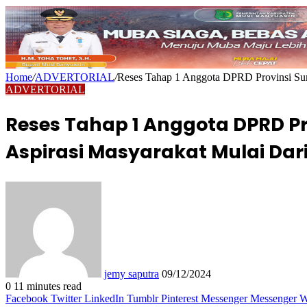
Home
/
ADVERTORIAL
/
Reses Tahap 1 Anggota DPRD Provinsi Sums
ADVERTORIAL
Reses Tahap 1 Anggota DPRD Pr
Aspirasi Masyarakat Mulai Dar
Send
an
email
jemy saputra
09/12/2024
0
11 minutes read
Facebook
Twitter
LinkedIn
Tumblr
Pinterest
Messenger
Messenger
W