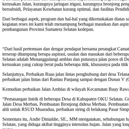
kerusakan Jalan, kurangnya jaringan irigasi, kurangnya bronjong pen
bersubsidi, Pelayanan Kesehatan kurang optimal, dan fasilitas Pendid
Dari berbagai aspek, program dan hal-hal yang dikemukakan diatas sa
kegiatan reses ini kami telah menampung berbagai masukan dan asp
pembangunan Provinsi Sumatera Selatan kedepan.
“Dari hasil pertemuan dan dengar pendapat bersama perangkat Cam
terserap ditampung berupa aspirasi, usulan dan masukan dari beberapa
Selatan adalah Menanggulangi amblas dan putusnya jalan poros di D
kerusakan yang cukup berat pada beberapa titik, khususnya pada t
Selanjutnya, Perbaikan Ruas jalan lintas penghubung dari desa Te
perbaikan jalan lintas dari Rantau Panjang sampai dengan Dusun V
Kemudian perbaikan Jalan Amblas di wilayah Kecamatan Buay Rawan,
“Pemasangan listrik di beberapa Desa di Kabupaten OKU Selatan. G
Jalan Desa Merbau, Pembuatan Bronjong didesa Merbau. Pembuatan d
ahli untuk RSUD Muaradua, perbaikan siring di belakang Pasar Simpa
Sementara itu, Andie Dinialdie, SE., MM mengatakan, sehubungan h
Selatan, yang diduga akibat tingginya intensitas hujan. Jalan yang