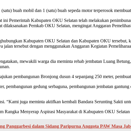
 (satu) buah mobil dan 1 (satu) buah sepeda motor terperosok membuat 
kat ini Pemerintah Kabupaten OKU Selatan telah melakukan penimbunan
 dapat dilaksanakan Pemkab OKU Selatan, mengingat Anggaran Pemeli
nghubungkan Kabupaten OKU Selatan dan Kabupaten OKU tersebut, k
a jalan tersebut dengan menggunakan Anggaran Kegiatan Pemeliharaa
engatakan, mewakili warga dia meminta rehab jembatan Luang Betung, 
unan.
jukan pembangunan Bronjong dusun 4 sepanjang 250 meter, pembuatan
eter, pembangunan gedung serbaguna, pembangunan jembatan gantung 
vinsi. “Kami juga meminta aktifkan kembali Bandara Serunting Sakti u
 Rangka Menyerap Aspirasi Masyarakat di Kabupaten OKU Selatan di
ng Panggarbesi dalam Sidang Paripurna Anggota PAW Masa Jab