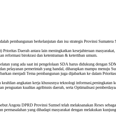
i adalah pembangunan berkelanjutan dan isu strategis Provinsi Sumate
 Prioritas Daerah antara lain meningkatkan kesejahteraan masyarakat
kan reformasi birokrasi dan ketentraman & ketertiban umum.
Selatan yang ada saat ini pengelolaan SDA harus didukung dengan SD
 dan pelayanan pemerintah yang handal, diharapkan mampu menuju Su
jabarkan menjadi Tema pembangunan juga dijabarkan ke dalam Priori
keahlian angkatan kerja khususnya teknologi informasi,peningkatan keb
, dan penguatan kualitas agribisnis daerah, serta Optimalisasi pemberd
ebut Angota DPRD Provinsi Sumsel telah melaksanakan Reses sebagai 
 permasalahan yang dihadapi masyarakat dengan melakukan kunjung