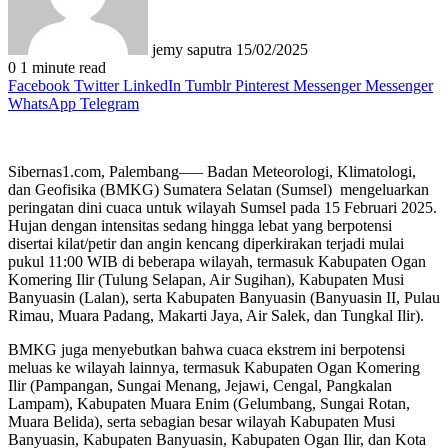
jemy saputra
15/02/2025
0
1 minute read
Facebook
Twitter
LinkedIn
Tumblr
Pinterest
Messenger
Messenger
WhatsApp
Telegram
Sibernas1.com, Palembang—– Badan Meteorologi, Klimatologi,
dan Geofisika (BMKG) Sumatera Selatan (Sumsel) mengeluarkan
peringatan dini cuaca untuk wilayah Sumsel pada 15 Februari 2025.
Hujan dengan intensitas sedang hingga lebat yang berpotensi
disertai kilat/petir dan angin kencang diperkirakan terjadi mulai
pukul 11:00 WIB di beberapa wilayah, termasuk Kabupaten Ogan
Komering Ilir (Tulung Selapan, Air Sugihan), Kabupaten Musi
Banyuasin (Lalan), serta Kabupaten Banyuasin (Banyuasin II, Pulau
Rimau, Muara Padang, Makarti Jaya, Air Salek, dan Tungkal Ilir).
BMKG juga menyebutkan bahwa cuaca ekstrem ini berpotensi
meluas ke wilayah lainnya, termasuk Kabupaten Ogan Komering
Ilir (Pampangan, Sungai Menang, Jejawi, Cengal, Pangkalan
Lampam), Kabupaten Muara Enim (Gelumbang, Sungai Rotan,
Muara Belida), serta sebagian besar wilayah Kabupaten Musi
Banyuasin, Kabupaten Banyuasin, Kabupaten Ogan Ilir, dan Kota