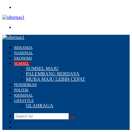
Menu
Search
for
BERANDA
NASIONAL
EKONOMI
SUMSEL
SUMSEL MAJU
PALEMBANG BERDAYA
MUBA MAJU LEBIH CEPAT
PENDIDIKAN
POLITIK
KRIMINAL
LIFESYTLE
OLAHRAGA
Search
Switch
for
skin
Sidebar