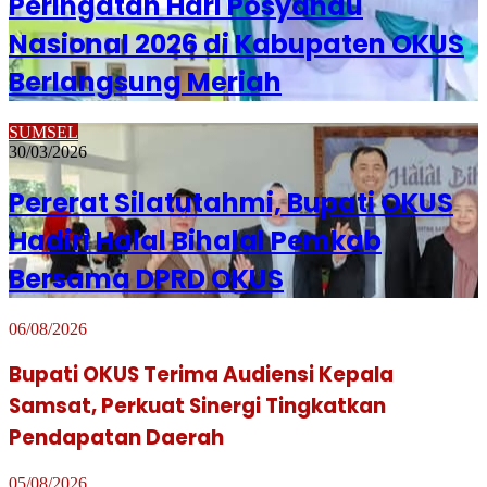
Peringatan Hari Posyandu
Nasional 2026 di Kabupaten OKUS
Berlangsung Meriah
SUMSEL
30/03/2026
Pererat Silatutahmi, Bupati OKUS
Hadiri Halal Bihalal Pemkab
Bersama DPRD OKUS
06/08/2026
Bupati OKUS Terima Audiensi Kepala
Samsat, Perkuat Sinergi Tingkatkan
Pendapatan Daerah
05/08/2026