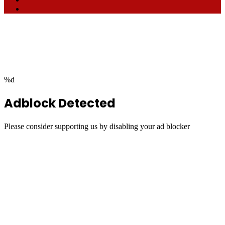
RSS
Facebook
Twitter
WhatsApp
Telegram
Back
to
top
button
%d
Adblock Detected
Please consider supporting us by disabling your ad blocker