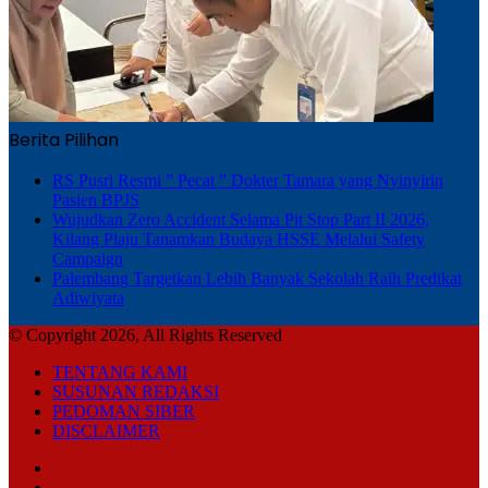
Berita Pilihan
RS Pusri Resmi ” Pecat ” Dokter Tamara yang Nyinyirin
Pasien BPJS
Wujudkan Zero Accident Selama Pit Stop Part II 2026,
Kilang Plaju Tanamkan Budaya HSSE Melalui Safety
Campaign
Palembang Targetkan Lebih Banyak Sekolah Raih Predikat
Adiwiyata
© Copyright 2026, All Rights Reserved
TENTANG KAMI
SUSUNAN REDAKSI
PEDOMAN SIBER
DISCLAIMER
Facebook
TikTok