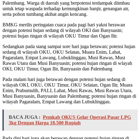
Palembang. Warga di daerah yang berpotensi terdampak diimbau
untuk tetap waspada terhadap kemungkinan banjir, genangan air,
serta pohon tumbang akibat angin kencang.
BMKG merilis peringatan cuaca pada pagi hari yakni berawan
dengan potensi hujan sedang di wilayah OKI dan Banyuasin;
potensi hujan ringan di wilayah OKU Timur dan Ogan Ilir.
Sedangkan pada siang sampai sore hari juga berawan; potensi hujan
sedang di wilayah OKU, OKU Selatan, Muara Enim, Lahat,
Pagaralam, Empat Lawang, Lubuklinggau, Musi Rawas, Musi
Rawas Utara dan Musi Banyuasin; potensi hujan ringan di wlayah
OKI, OKU Timur, Ogan Ilir, Banyuasin dan Palembang
Pada malam hari juga berawan dengan potensi hujan sedang di
wilayah OKI, OKU, OKU Timur, OKU Selatan, Ogan Ilir, Muara
Enim, Prabumulih, PALI, Lahat, Musi Rawas, Musi Rawas Utara,
Musi Banyuasin, Banyuasin dan Palembang; potensi hujan ringan di
wilayah Pagaralam, Empat Lawang dan Lubuklinggau.
BACA JUGA :
Pemkab OKUS Gelar Operasi Pasar LPG
3kg Dengan Harga 18.500 Rupiah
Pada dini hari juga akan berawan dengan potensi hujan ringan di