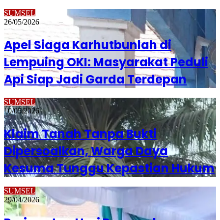
SUMSEL
26/05/2026
Apel Siaga Karhutbunlah di
Lempuing OKI: Masyarakat Peduli
Api Siap Jadi Garda Terdepan
SUMSEL
10/05/2026
Klaim Tanah Tanpa Bukti
Dipersoalkan, Warga Daya
Kesuma Tunggu Kepastian Hukum
SUMSEL
29/04/2026