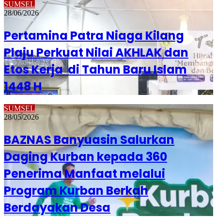
SUMSEL
28/06/2026
Pertamina Patra Niaga Kilang
Plaju Perkuat Nilai AKHLAK dan
Etos Kerja di Tahun Baru Islam
1448 H
SUMSEL
28/05/2026
BAZNAS Banyuasin Salurkan
Daging Kurban kepada 360
Penerima Manfaat melalui
Program Kurban Berkah
Berdayakan Desa