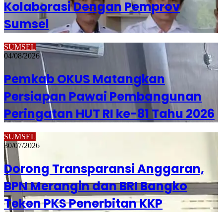
Kolaborasi Dengan Pemprov
Sumsel
SUMSEL
04/08/2026
Pemkab OKUS Matangkan
Persiapan Pawai Pembangunan
Peringatan HUT RI ke-81 Tahu 2026
SUMSEL
30/07/2026
Dorong Transparansi Anggaran,
BPN Merangin dan BRI Bangko
Teken PKS Penerbitan KKP