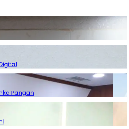
igital
enko Pangan
mi