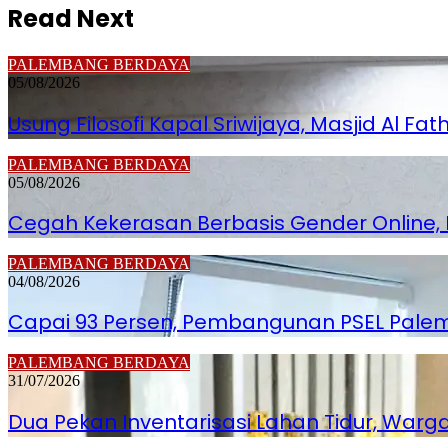
Read Next
PALEMBANG BERDAYA
05/08/2026
Usung Filosofi Kapal Sriwijaya, Masjid Al Fat
PALEMBANG BERDAYA
05/08/2026
Cegah Kekerasan Berbasis Gender Online, P
PALEMBANG BERDAYA
04/08/2026
Capai 93 Persen, Pembangunan PSEL Pale
PALEMBANG BERDAYA
31/07/2026
Dua Pekan Inventarisasi Lahan Tidur, War