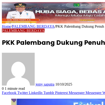
Home
/
PALEMBANG BERDAYA
/
PKK Palembang Dukung Penuh Eko
PALEMBANG BERDAYA
PKK Palembang Dukung Penuh Eko
Send
an
email
jemy saputra
10/10/2025
0
1 minute read
Facebook
Twitter
LinkedIn
Tumblr
Pinterest
Messenger
Messenger
W