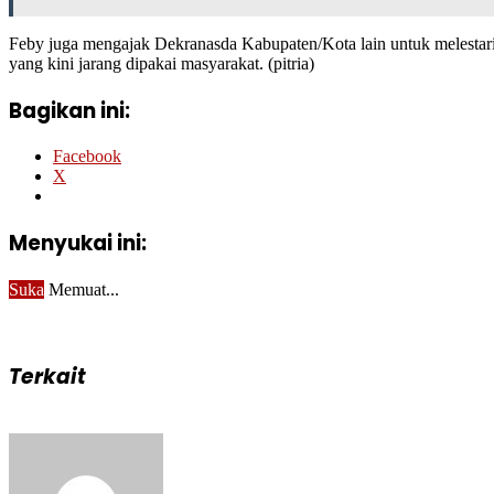
Feby juga mengajak Dekranasda Kabupaten/Kota lain untuk melestar
yang kini jarang dipakai masyarakat. (pitria)
Bagikan ini:
Facebook
X
Menyukai ini:
Suka
Memuat...
Terkait
Send
an
email