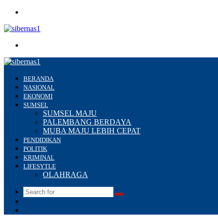
Menu
Search
for
BERANDA
NASIONAL
EKONOMI
SUMSEL
SUMSEL MAJU
PALEMBANG BERDAYA
MUBA MAJU LEBIH CEPAT
PENDIDIKAN
POLITIK
KRIMINAL
LIFESYTLE
OLAHRAGA
Search
Switch
for
skin
Sidebar