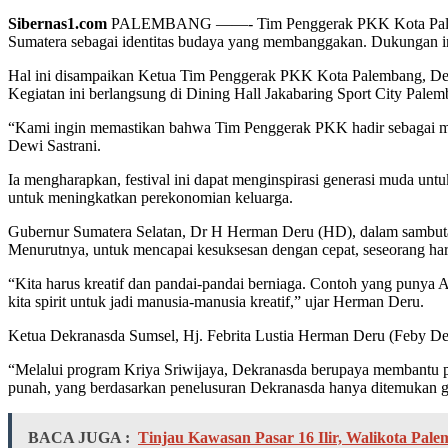
Sibernas1.com
PALEMBANG ——- Tim Penggerak PKK Kota Palemban
Sumatera sebagai identitas budaya yang membanggakan. Dukungan in
Hal ini disampaikan Ketua Tim Penggerak PKK Kota Palembang, Dewi 
Kegiatan ini berlangsung di Dining Hall Jakabaring Sport City Pale
“Kami ingin memastikan bahwa Tim Penggerak PKK hadir sebagai m
Dewi Sastrani.
Ia mengharapkan, festival ini dapat menginspirasi generasi muda un
untuk meningkatkan perekonomian keluarga.
Gubernur Sumatera Selatan, Dr H Herman Deru (HD), dalam sambutann
Menurutnya, untuk mencapai kesuksesan dengan cepat, seseorang haru
“Kita harus kreatif dan pandai-pandai berniaga. Contoh yang punya A
kita spirit untuk jadi manusia-manusia kreatif,” ujar Herman Deru.
Ketua Dekranasda Sumsel, Hj. Febrita Lustia Herman Deru (Feby Deru
“Melalui program Kriya Sriwijaya, Dekranasda berupaya membantu pe
punah, yang berdasarkan penelusuran Dekranasda hanya ditemukan gam
BACA JUGA :
Tinjau Kawasan Pasar 16 Ilir, Walikota P