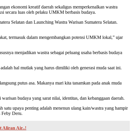
ekonomi kreatif daerah sekaligus memperkenalkan wastra
ksi secara luas oleh pelaku UMKM berbasis budaya.
atera Selatan dan Launching Wastra Warisan Sumatera Selatan.
akat, termasuk dalam mengembangkan potensi UMKM lokal,” ujar
ususnya menjadikan wastra sebagai peluang usaha berbasis budaya
lah hal mutlak yang harus dimiliki oleh generasi muda saat ini.
li langsung putus asa. Makanya mari kita tanamkan pada anak muda
arisan budaya yang sarat nilai, identitas, dan kebanggaan daerah.
h satu upaya penting adalah menenun ulang kain/wastra yang hampir
s Feby Deru.
liran Air..!