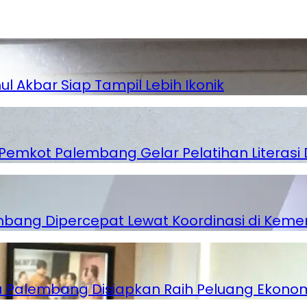
hul Akbar Siap Tampil Lebih Ikonik
emkot Palembang Gelar Pelatihan Literasi D
mbang Dipercepat Lewat Koordinasi di Kem
ga Palembang Disiapkan Raih Peluang Ekono