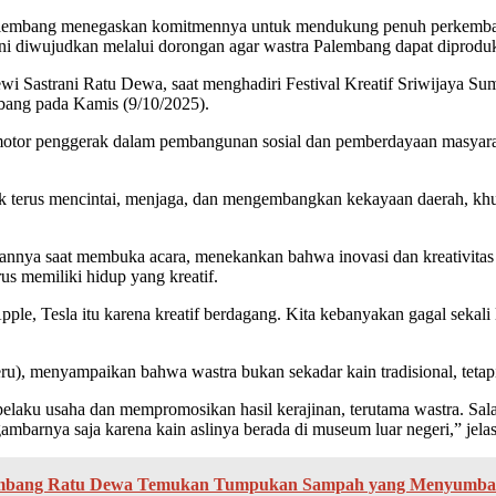
g menegaskan komitmennya untuk mendukung penuh perkembangan 
i diwujudkan melalui dorongan agar wastra Palembang dapat diprodu
Sastrani Ratu Dewa, saat menghadiri Festival Kreatif Sriwijaya Sum
mbang pada Kamis (9/10/2025).
otor penggerak dalam pembangunan sosial dan pemberdayaan masyar
tuk terus mencintai, menjaga, dan mengembangkan kekayaan daerah, kh
ya saat membuka acara, menekankan bahwa inovasi dan kreativitas ada
s memiliki hidup yang kreatif.
pple, Tesla itu karena kreatif berdagang. Kita kebanyakan gagal seka
), menyampaikan bahwa wastra bukan sekadar kain tradisional, tetapi w
laku usaha dan mempromosikan hasil kerajinan, terutama wastra. Sala
barnya saja karena kain aslinya berada di museum luar negeri,” jela
alembang Ratu Dewa Temukan Tumpukan Sampah yang Menyumbat A