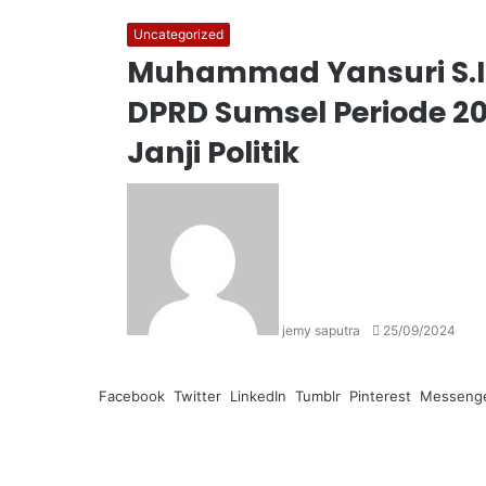
Uncategorized
Muhammad Yansuri S.IP
DPRD Sumsel Periode 2
Janji Politik
Send
an
email
jemy saputra
25/09/2024
Facebook
Twitter
LinkedIn
Tumblr
Pinterest
Messeng