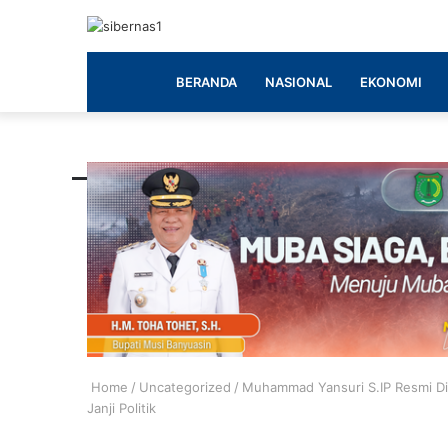
BERANDA
NASIONAL
EKONOMI
Home
/
Uncategorized
/
Muhammad Yansuri S.IP Resmi Di
Janji Politik