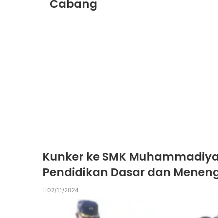
Cabang
08/06/2026
01/05/2026
06/04/2026
Kunker ke SMK Muhammadiyah
02/04/2026
Pendidikan Dasar dan Menenga
02/11/2024
23/03/2026