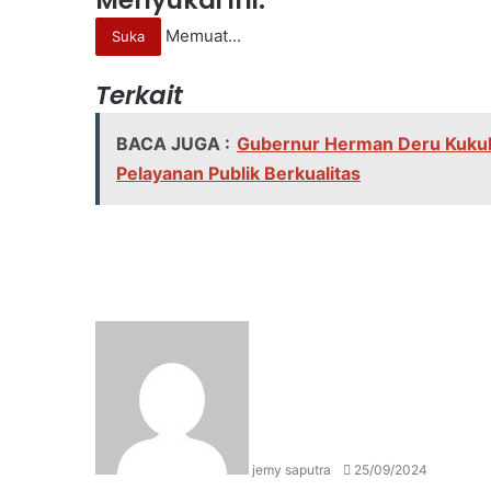
Memuat...
Suka
Terkait
BACA JUGA :
Gubernur Herman Deru Kukuhk
Pelayanan Publik Berkualitas
Send
an
email
jemy saputra
25/09/2024