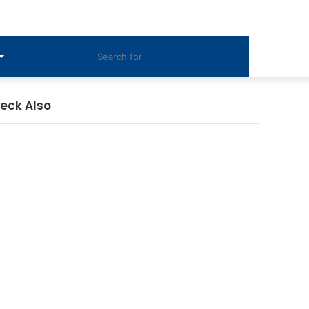
Sidebar
Switch
Search
skin
for
eck Also
ose