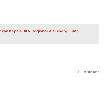
an Kepala BKN Regional VII: Sinergi Kunci
0
1 minute read