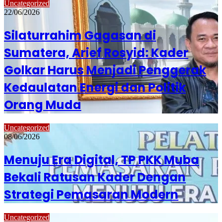
Uncategorized
22/06/2026
Silaturrahim Gagasan di
Sumatera, Arief Rosyid: Kader
Golkar Harus Menjadi Penggerak
Kedaulatan Energi dan Politik
Orang Muda
Uncategorized
08/06/2026
Menuju Era Digital, TP PKK Muba
Bekali Ratusan Kader Dengan
Strategi Pemasaran Modern
Uncategorized