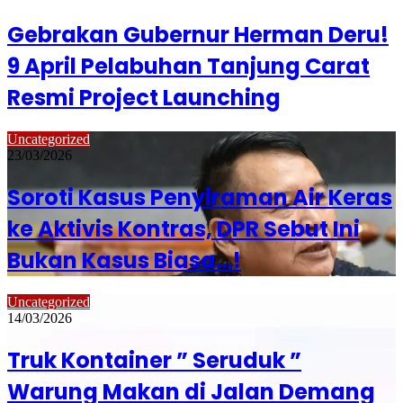
Gebrakan Gubernur Herman Deru!
9 April Pelabuhan Tanjung Carat
Resmi Project Launching
Uncategorized
23/03/2026
Soroti Kasus Penyiraman Air Keras
ke Aktivis Kontras, DPR Sebut Ini
Bukan Kasus Biasa…!
Uncategorized
14/03/2026
Truk Kontainer ” Seruduk ”
Warung Makan di Jalan Demang