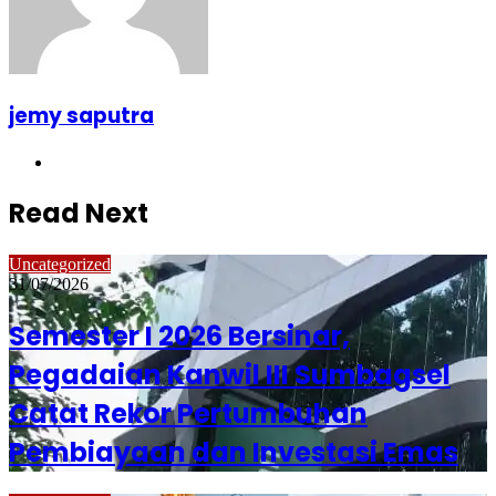
jemy saputra
Website
Read Next
Uncategorized
31/07/2026
Semester I 2026 Bersinar,
Pegadaian Kanwil III Sumbagsel
Catat Rekor Pertumbuhan
Pembiayaan dan Investasi Emas