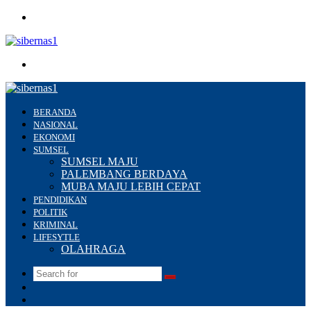
Menu
Search
for
BERANDA
NASIONAL
EKONOMI
SUMSEL
SUMSEL MAJU
PALEMBANG BERDAYA
MUBA MAJU LEBIH CEPAT
PENDIDIKAN
POLITIK
KRIMINAL
LIFESYTLE
OLAHRAGA
Search
Switch
for
skin
Sidebar