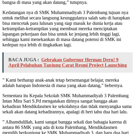
bangsa di masa yang akan datang,” tutupnya.
Kedatangan nya di SMK Muhammadiyah 3 Palembang tujuan nya
untuk melihat secara langsung keunggulanya salah satu di harapkan
bisa mencetak para lulusan yang siap masuk ke dunia kerja atau
ketrampilan-ketrampilan yang membuat mereka menciptakan
lapangan pekerjaan dan bisa untuk ke jenjang lebih tinggi lagi,
sehingga kami menekankan di masa datang potensi di SMK ini
kedepan nya lebih di tingkatkan lagi.
BACA JUGA :
Gebrakan Gubernur Herman Deru! 9
April Pelabuhan Tanjung Carat Resmi Project Launching
” Kami berharap anak-anak tetap bersemangat belajar, mereka
adalah harapan Indonesia di masa yang akan datang,” bebernya.
Sementara itu Kepala Sekolah SMK Muhammadiyah 3 Palembang
Intan Mira Sari S.Pd mengatakan dirinya sangat bangga akan
kehadiran Mendikdasmen ke sekolahnya dan tidak menyangka sama
sekali akan datang kehadirannya, apalagi di beri tahu dua hari lalu.
” Alhamdulillah, kami sangat bangga sekali dan bahagia karena di
antara 86 SMK yang ada di kota Palembang, Mendikdasmen
memilih berkunjung ke SMK Muhammadiyah 3, dan baru dua hari