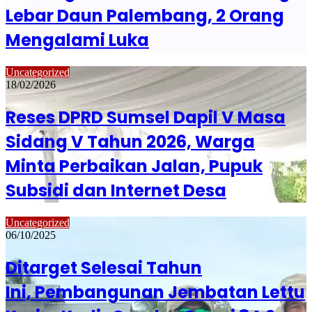
Lebar Daun Palembang, 2 Orang
Mengalami Luka
Uncategorized
18/02/2026
Reses DPRD Sumsel Dapil V Masa
Sidang V Tahun 2026, Warga
Minta Perbaikan Jalan, Pupuk
Subsidi dan Internet Desa
Uncategorized
06/10/2025
Ditarget Selesai Tahun
Ini, Pembangunan Jembatan Lettu