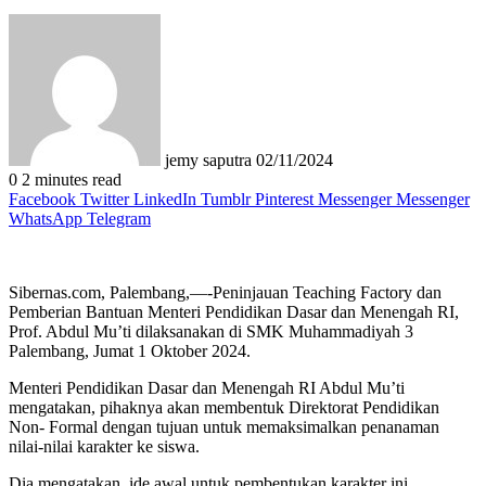
Send
an
email
jemy saputra
02/11/2024
0
2 minutes read
Facebook
Twitter
LinkedIn
Tumblr
Pinterest
Messenger
Messenger
WhatsApp
Telegram
Sibernas.com, Palembang,—-Peninjauan Teaching Factory dan
Pemberian Bantuan Menteri Pendidikan Dasar dan Menengah RI,
Prof. Abdul Mu’ti dilaksanakan di SMK Muhammadiyah 3
Palembang, Jumat 1 Oktober 2024.
Menteri Pendidikan Dasar dan Menengah RI Abdul Mu’ti
mengatakan, pihaknya akan membentuk Direktorat Pendidikan
Non- Formal dengan tujuan untuk memaksimalkan penanaman
nilai-nilai karakter ke siswa.
Dia mengatakan, ide awal untuk pembentukan karakter ini