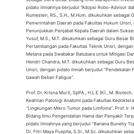
pidato ilmiahnya berjudul ‘’Adopsi Robo-Advisor dalam
Rumesten, RS., S.H., M.Hum. dikukuhkan sebagai G
Pemerintahan Daerah pada Fakultas Hukum Unsri, d
Penunjukkan Penjabat Kepala Daerah dalam Suksesi 
Yusuf, M.S., M.T. dikukuhkan sebagai Guru Besar 
Pertambangan pada Fakultas Teknik Unsri, dengan p
Metana pada Swabakar Batubara untuk Mitigasi Damp
Hendri Chandra, M.T. dikukuhkan sebagai Guru Bes
Unsri, dengan pidato ilmiah berjudul ‘’Pendekatan
bawah Beban Fatigue’’.
Prof. Dr. Krisna Murti, SpPA., H.L.E (K)., M. Biote
Keahlian Patologi Anatomi pada Fakultas Kedoktera
‘’Lingkungan Mikro Tumor pada Limfoma’’. Prof. Ir.
Bidang Ilmu Pengendalian Hama dan Penyakit Terpa
pidato ilmiahnya yang berjudul “Banana Bunehy To
Dr. Fitri Maya Puspita, S.Si., M.Sc. dikukuhkan se