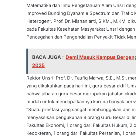
Matematika dan Ilmu Pengetahuan Alam Unsri deng
Improved Bunding Dyanamie Spectrum dan Trafic 
Heterogen’’. Prof. Dr. Misnaniarti, S.KM., M.KM. 
pada Fakultas Kesehatan Masyarakat Unsri dengan p
Pencegahan dan Pengendalian Penyakit Tidak Men
BACA JUGA :
Demi Masuk Kampus Bergengsi
2025
Rektor Unsri, Prof. Dr. Taufiq Marwa, S.E., M.Si.
yang dikukuhkan pada hari ini, guru besar aktif Un
bahwa jabatan guru besar merupakan jabatan akadem
mudah untuk mendapatkannya karena banyak persya
‘’Suatu prestasi yang sangat membanggakan dan me
menyaksikan pengukuhan 8 orang Guru Besar di ling
Fakultas Ekonomi, 1 orang dari Fakultas Hukum, 2 or
Kedokteran, 1 orang dari Fakultas Pertanian, 1 ora