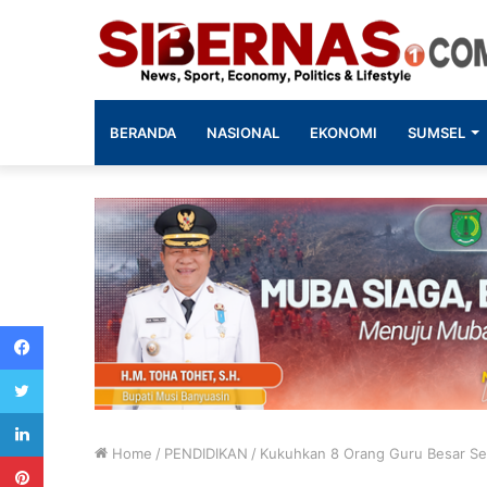
BERANDA
NASIONAL
EKONOMI
SUMSEL
Facebook
Twitter
LinkedIn
Home
/
PENDIDIKAN
/
Kukuhkan 8 Orang Guru Besar Sek
Pinterest