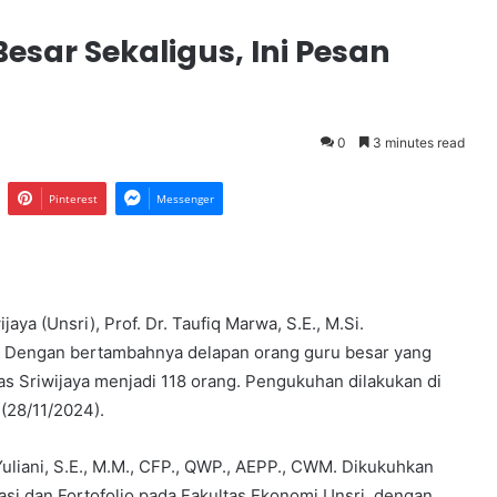
sar Sekaligus, Ini Pesan
0
3 minutes read
Pinterest
Messenger
aya (Unsri), Prof. Dr. Taufiq Marwa, S.E., M.Si.
. Dengan bertambahnya delapan orang guru besar yang
itas Sriwijaya menjadi 118 orang. Pengukuhan dilakukan di
(28/11/2024).
Yuliani, S.E., M.M., CFP., QWP., AEPP., CWM. Dikukuhkan
si dan Fortofolio pada Fakultas Ekonomi Unsri, dengan