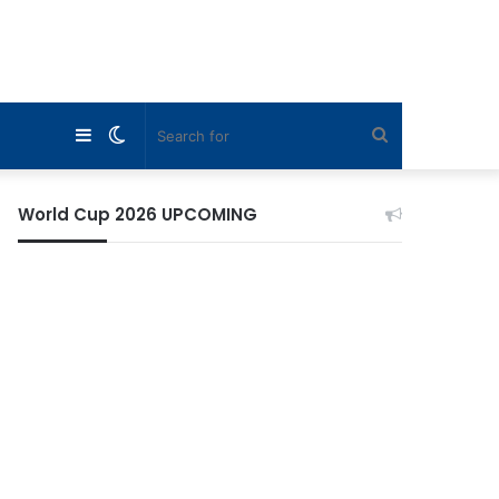
Sidebar
Switch
Search
skin
for
World Cup 2026 UPCOMING