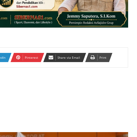
edIn
Pinterest
Share via Email
Print