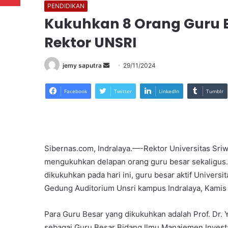
PENDIDIKAN
Kukuhkan 8 Orang Guru Be
Rektor UNSRI
Send
jemy saputra
29/11/2024
an
email
Facebook
Twitter
LinkedIn
Tumblr
Sibernas.com, Indralaya.—-Rektor Universitas Sriwij
mengukuhkan delapan orang guru besar sekaligus
dikukuhkan pada hari ini, guru besar aktif Univers
Gedung Auditorium Unsri kampus Indralaya, Kamis 
Para Guru Besar yang dikukuhkan adalah Prof. Dr. 
sebagai Guru Besar Bidang Ilmu Manajemen Investa