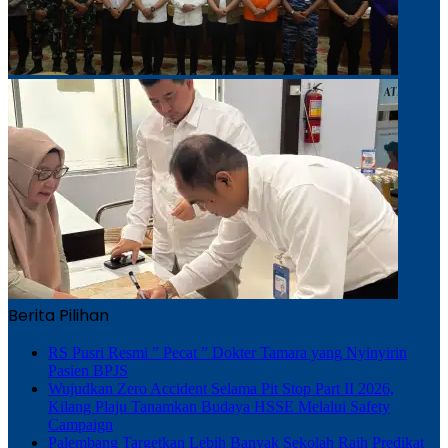
Berita Pilihan
RS Pusri Resmi ” Pecat ” Dokter Tamara yang Nyinyirin
Pasien BPJS
Wujudkan Zero Accident Selama Pit Stop Part II 2026,
Kilang Plaju Tanamkan Budaya HSSE Melalui Safety
Campaign
Palembang Targetkan Lebih Banyak Sekolah Raih Predikat