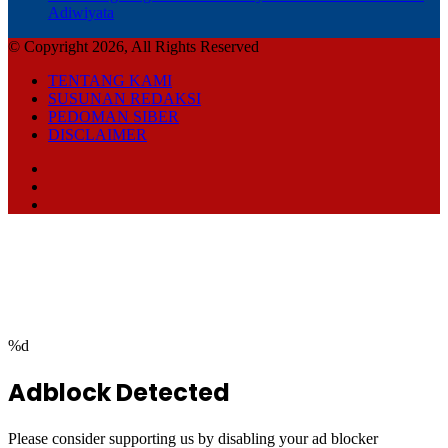
Adiwiyata
© Copyright 2026, All Rights Reserved
TENTANG KAMI
SUSUNAN REDAKSI
PEDOMAN SIBER
DISCLAIMER
Facebook
TikTok
RSS
Back
to
top
button
%d
Adblock Detected
Please consider supporting us by disabling your ad blocker