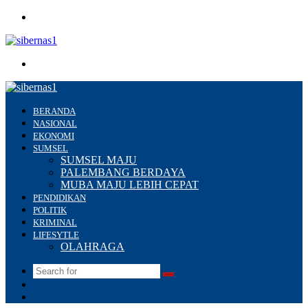
Menu
Search
for
BERANDA
NASIONAL
EKONOMI
SUMSEL
SUMSEL MAJU
PALEMBANG BERDAYA
MUBA MAJU LEBIH CEPAT
PENDIDIKAN
POLITIK
KRIMINAL
LIFESYTLE
OLAHRAGA
Search
Switch
for
skin
Sidebar