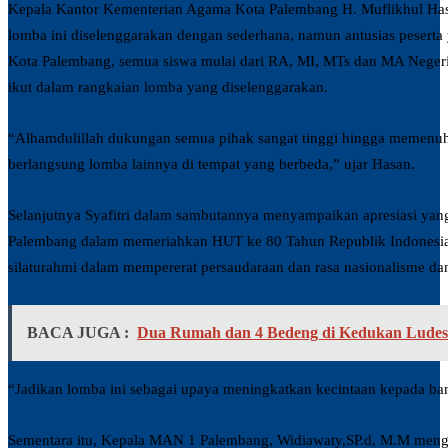
Kepala Kantor Kementerian Agama Kota Palembang H. Muflikhul Ha
lomba ini diselenggarakan dengan sederhana, namun antusias peserta
Kota Palembang, semua siswa mulai dari RA, MI, MTs dan MA Negeri/s
ikut dalam rangkaian lomba yang diselenggarakan.
“Alhamdulillah dukungan semua pihak sangat tinggi hingga memenuhi
berlangsung lomba lainnya di tempat yang berbeda,” ujar Hasan.
Selanjutnya Syafitri dalam sambutannya menyampaikan apresiasi yang
Palembang dalam memeriahkan HUT ke 80 Tahun Republik Indonesia. 
silaturahmi dalam mempererat persaudaraan dan rasa nasionalisme da
BACA JUGA :
Dua Rumah dan 4 Bedeng di Kedukan Ludes
“Jadikan lomba ini sebagai upaya meningkatkan kecintaan kepada ban
Sementara itu, Kepala MAN 1 Palembang, Widiawaty,SP.d, M.M mengata