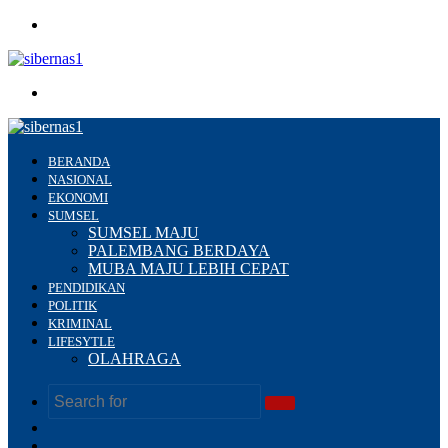
Menu
Search
for
BERANDA
NASIONAL
EKONOMI
SUMSEL
SUMSEL MAJU
PALEMBANG BERDAYA
MUBA MAJU LEBIH CEPAT
PENDIDIKAN
POLITIK
KRIMINAL
LIFESYTLE
OLAHRAGA
Search
Switch
for
skin
Sidebar