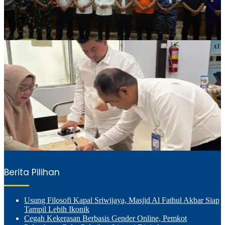
Berita Pilihan
Usung Filosofi Kapal Sriwijaya, Masjid Al Fathul Akbar Siap
Tampil Lebih Ikonik
Cegah Kekerasan Berbasis Gender Online, Pemkot