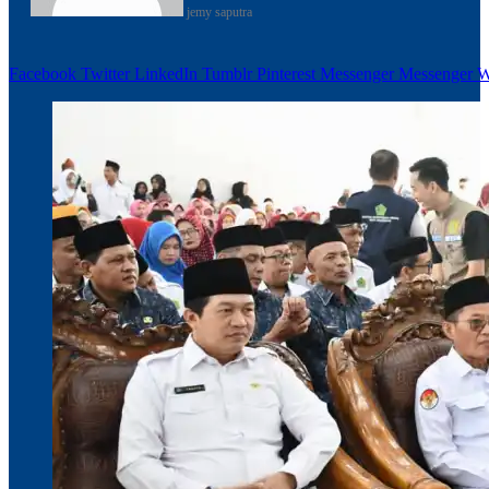
jemy saputra
Facebook
Twitter
LinkedIn
Tumblr
Pinterest
Messenger
Messenger
W