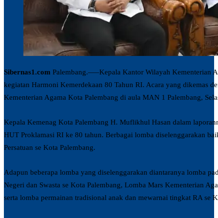
Sibernas1.com
Palembang.—–Kepala Kantor Wilayah Kementerian Aga
kegiatan Harmoni Kemerdekaan 80 Tahun RI. Acara yang dikemas den
Kementerian Agama Kota Palembang di aula MAN 1 Palembang, Selas
Kepala Kemenag Kota Palembang H. Muflikhul Hasan dalam laporann
HUT Proklamasi RI ke 80 tahun. Berbagai lomba diselenggarakan bai
Persatuan se Kota Palembang.
Adapun beberapa lomba yang diselenggarakan diantaranya lomba pa
Negeri dan Swasta se Kota Palembang, Lomba Mars Kementerian Agam
serta lomba permainan tradisional anak dan mewarnai tingkat RA se 