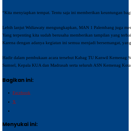
“Kita menyiapkan tempat. Tentu saja ini memberikan keuntungan ba
Lebih lanjut Widiawaty mengungkapkan, MAN 1 Palembang juga mengir
Yang terpenting kita sudah berusaha memberikan tampilan yang terbai
Karena dengan adanya kegiatan ini semua menjadi bersemangat, yang
Hadir dalam pembukaan acara tersebut Kabag TU Kanwil Kemenag S
Sumsel, Kepala KUA dan Madrasah serta seluruh ASN Kemenag Kota 
Bagikan ini:
Facebook
X
Menyukai ini: