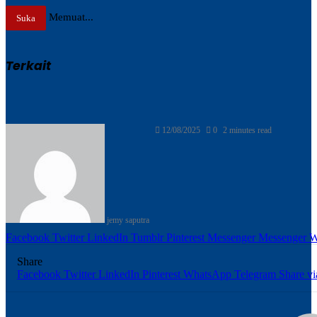
Memuat...
Suka
Terkait
Send
12/08/2025
0
2 minutes read
an
email
jemy saputra
Facebook
Twitter
LinkedIn
Tumblr
Pinterest
Messenger
Messenger
W
Share
Facebook
Twitter
LinkedIn
Pinterest
WhatsApp
Telegram
Share vi