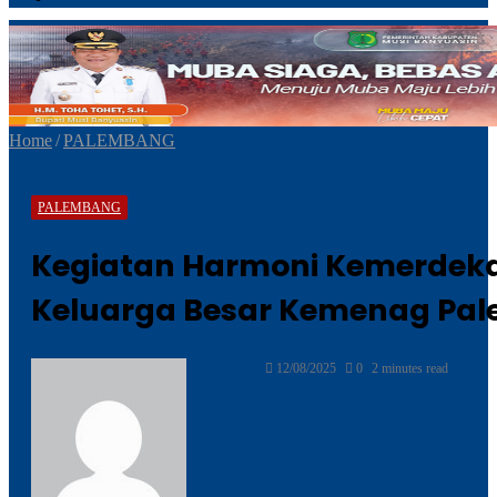
Home
/
PALEMBANG
PALEMBANG
Kegiatan Harmoni Kemerdeka
Keluarga Besar Kemenag Pa
Send
12/08/2025
0
2 minutes read
an
email