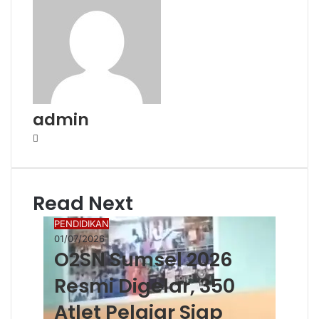
admin
Website
Read Next
PENDIDIKAN
01/07/2026
O2SN Sumsel 2026
Resmi Digelar, 350
Atlet Pelajar Siap