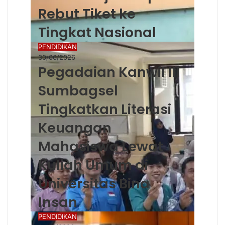
Rebut Tiket ke
Tingkat Nasional
PENDIDIKAN
30/06/2026
Pegadaian Kanwil III
Sumbagsel
Tingkatkan Literasi
Keuangan
Mahasiswa Lewat
Kuliah Umum di
Universitas Bina
Insan
PENDIDIKAN