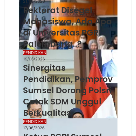
21/06/2026
Rektorat Disegel
Mahasiswa, Ada Apa
di Universitas PGRI
Palembang..?
PENDIDIKAN
19/06/2026
Sinergitas
Pendidikan, Pemprov
Sumsel Dorong Polsri
Cetak SDM Unggul
Berkualitas
PENDIDIKAN
17/06/2026