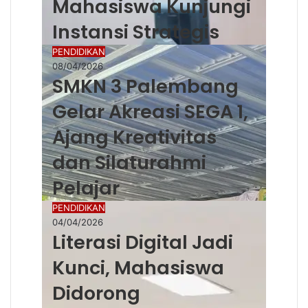
Mahasiswa Kunjungi
Instansi Strategis
PENDIDIKAN
08/04/2026
SMKN 3 Palembang
Gelar Akreasi SEGA 1,
Ajang Kreativitas
dan Silaturahmi
Pelajar
PENDIDIKAN
04/04/2026
Literasi Digital Jadi
Kunci, Mahasiswa
Didorong