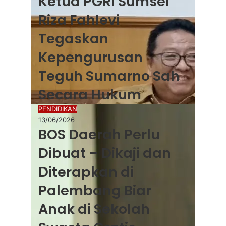
Ketua PGRI Sumsel
Riza Fahlevi
Tegaskan
Kepengurusan
Teguh Sumarno Sah
Secara Hukum
PENDIDIKAN
13/06/2026
BOS Daerah Perlu
Dibuat – Dikaji dan
Diterapkan di
Palembang Biar
Anak di Sekolah