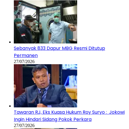
Sebanyak 833 Dapur MBG Resmi Ditutup
Permanen
27/07/2026
Tawaran RJ, Eks Kuasa Hukum Roy Suryo : Jokowi
Ingin Hindari Sidang Pokok Perkara
27/07/2026