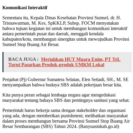
Komunikasi Interaktif
Sementara itu, Kepala Dinas Kesehatan Provinsi Sumsel, dr. H.
Trisnawarman, M. Kes, SpKKLP, Subsp. FOCM menyatakan
bahwa tujuan kegiatan ini untuk membangun komunikasi interaktif
antara pemerintah pusat dan daerah, menggali kendala
kabupaten/kota, membangun sinergitas untuk mewujudkan Provinsi
Sumsel Stop Buang Air Besar.
BACA JUGA :
Meriahkan HUT Muara Enim, PT TeL
Turut Pasarkan Produk-produk UMKM Lokal
Penjabat (Pj) Gubernur Sumatera Selatan, Elen Setiadi, SH., M. SE
menyampaikan bahwa budaya SBS adalah pekerjaan besar kita.
Kita punya peran sebagai lembaga negara agar mengedukasi
masyarakat tentang bahaya SBS dan pentingnya sanitasi yang sehat.
Pemerintah harus bekerja sama dengan stakeholder dan organisasi
yang ada, dengan memberikan punishment, melibatkan masyarakat
dalam proses membangun bersama Provinsi Sumsel Stop Buang Air
Besar Sembarangan (SBS) Tahun 2024. (Banyuasinkab.go.id)