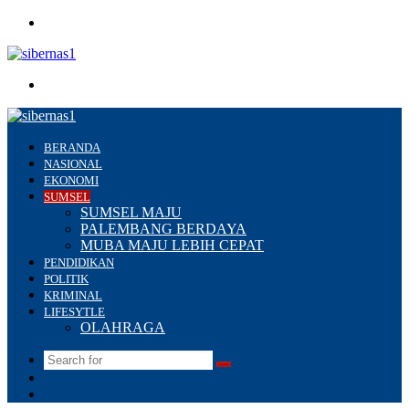
Menu
Search
for
BERANDA
NASIONAL
EKONOMI
SUMSEL
SUMSEL MAJU
PALEMBANG BERDAYA
MUBA MAJU LEBIH CEPAT
PENDIDIKAN
POLITIK
KRIMINAL
LIFESYTLE
OLAHRAGA
Search
Switch
for
skin
Sidebar