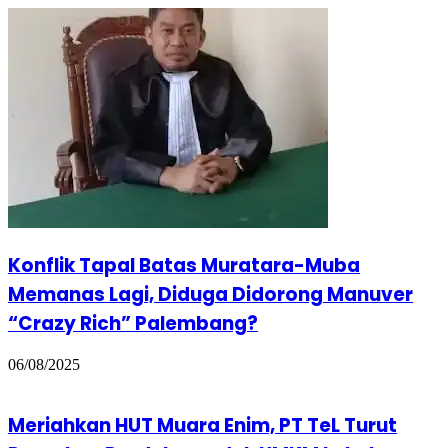
Konflik Tapal Batas Muratara-Muba
Memanas Lagi, Diduga Didorong Manuver
“Crazy Rich” Palembang?
06/08/2025
Meriahkan HUT Muara Enim, PT TeL Turut