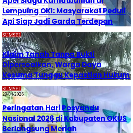
Apel Siaga Karhutbunlah di
Lempuing OKI: Masyarakat Peduli
Api Siap Jadi Garda Terdepan
SUMSEL
10/05/2026
Klaim Tanah Tanpa Bukti
Dipersoalkan, Warga Daya
Kesuma Tunggu Kepastian Hukum
SUMSEL
29/04/2026
Peringatan Hari Posyandu
Nasional 2026 di Kabupaten OKUS
Berlangsung Meriah