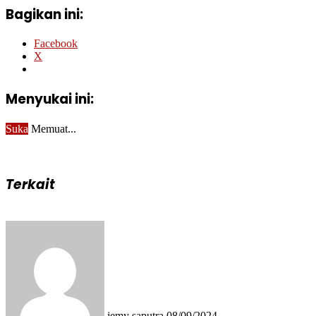
Bagikan ini:
Facebook
X
Menyukai ini:
Suka
Memuat...
Terkait
Send
an
email
jemy saputra
08/09/2024