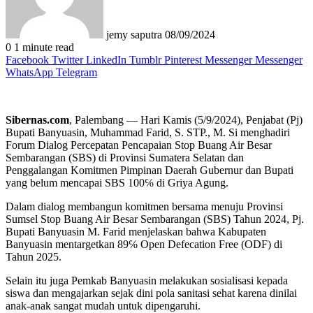
jemy saputra
08/09/2024
0
1 minute read
Facebook
Twitter
LinkedIn
Tumblr
Pinterest
Messenger
Messenger
WhatsApp
Telegram
Sibernas.com
, Palembang — Hari Kamis (5/9/2024), Penjabat (Pj)
Bupati Banyuasin, Muhammad Farid, S. STP., M. Si menghadiri
Forum Dialog Percepatan Pencapaian Stop Buang Air Besar
Sembarangan (SBS) di Provinsi Sumatera Selatan dan
Penggalangan Komitmen Pimpinan Daerah Gubernur dan Bupati
yang belum mencapai SBS 100℅ di Griya Agung.
Dalam dialog membangun komitmen bersama menuju Provinsi
Sumsel Stop Buang Air Besar Sembarangan (SBS) Tahun 2024, Pj.
Bupati Banyuasin M. Farid menjelaskan bahwa Kabupaten
Banyuasin mentargetkan 89℅ Open Defecation Free (ODF) di
Tahun 2025.
Selain itu juga Pemkab Banyuasin melakukan sosialisasi kepada
siswa dan mengajarkan sejak dini pola sanitasi sehat karena dinilai
anak-anak sangat mudah untuk dipengaruhi.