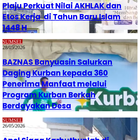
Plaju Perkuat Nilai AKHLAK dan
Etos Kerja di Tahun Baru Islam
1448 H
SUMSEL
28/05/2026
BAZNAS Banyuasin Salurkan
Daging Kurban kepada 360
Penerima Manfaat melalui
Program Kurban Berkah
Berdayakan Desa
SUMSEL
26/05/2026