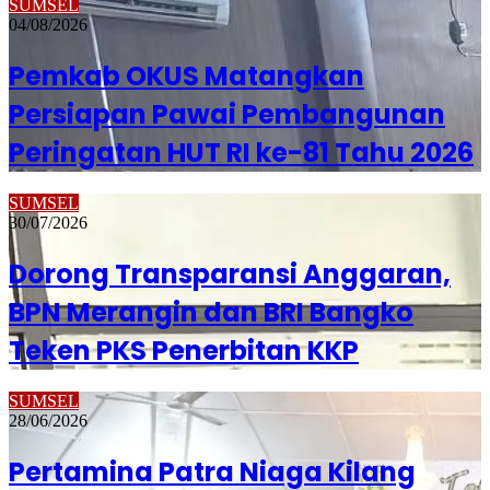
SUMSEL
04/08/2026
Pemkab OKUS Matangkan
Persiapan Pawai Pembangunan
Peringatan HUT RI ke-81 Tahu 2026
SUMSEL
30/07/2026
Dorong Transparansi Anggaran,
BPN Merangin dan BRI Bangko
Teken PKS Penerbitan KKP
SUMSEL
28/06/2026
Pertamina Patra Niaga Kilang