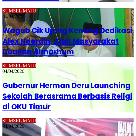
SUMSEL MAJU
05/04/2026
Wagub Cik Ujang Kenang Dedikasi
Alex Noerdin, Ajak Masyarakat
Doakan Almarhum
SUMSEL MAJU
04/04/2026
Gubernur Herman Deru Launching
Sekolah Berasrama Berbasis Religi
di OKU Timur
SUMSEL MAJU
04/04/2026