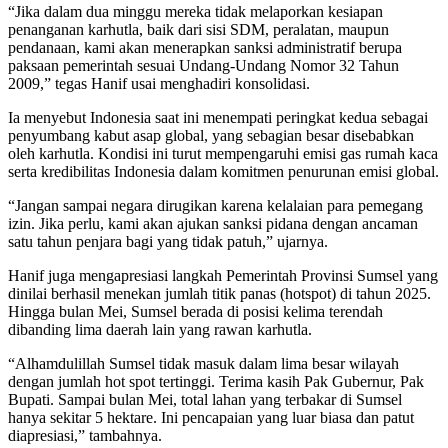
“Jika dalam dua minggu mereka tidak melaporkan kesiapan
penanganan karhutla, baik dari sisi SDM, peralatan, maupun
pendanaan, kami akan menerapkan sanksi administratif berupa
paksaan pemerintah sesuai Undang-Undang Nomor 32 Tahun
2009,” tegas Hanif usai menghadiri konsolidasi.
Ia menyebut Indonesia saat ini menempati peringkat kedua sebagai
penyumbang kabut asap global, yang sebagian besar disebabkan
oleh karhutla. Kondisi ini turut mempengaruhi emisi gas rumah kaca
serta kredibilitas Indonesia dalam komitmen penurunan emisi global.
“Jangan sampai negara dirugikan karena kelalaian para pemegang
izin. Jika perlu, kami akan ajukan sanksi pidana dengan ancaman
satu tahun penjara bagi yang tidak patuh,” ujarnya.
Hanif juga mengapresiasi langkah Pemerintah Provinsi Sumsel yang
dinilai berhasil menekan jumlah titik panas (hotspot) di tahun 2025.
Hingga bulan Mei, Sumsel berada di posisi kelima terendah
dibanding lima daerah lain yang rawan karhutla.
“Alhamdulillah Sumsel tidak masuk dalam lima besar wilayah
dengan jumlah hot spot tertinggi. Terima kasih Pak Gubernur, Pak
Bupati. Sampai bulan Mei, total lahan yang terbakar di Sumsel
hanya sekitar 5 hektare. Ini pencapaian yang luar biasa dan patut
diapresiasi,” tambahnya.