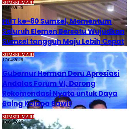
SUMSEL MAJU
18/05/2026
HUT ke-80 Sumsel, Momentum
Seluruh Elemen Bersatu Wujudkan
Sumsel tangguh Maju Lebih Cepat
SUMSEL MAJU
17/04/2026
Gubernur Herman Deru Apresiasi
Andalas Forum VI, Dorong
Rekomendasi Nyata untuk Daya
Saing Kelapa Sawit
SUMSEL MAJU
10/04/2026