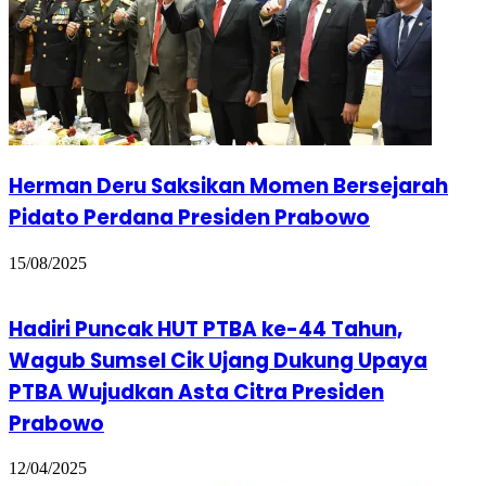
Herman Deru Saksikan Momen Bersejarah
Pidato Perdana Presiden Prabowo
15/08/2025
Hadiri Puncak HUT PTBA ke-44 Tahun,
Wagub Sumsel Cik Ujang Dukung Upaya
PTBA Wujudkan Asta Citra Presiden
Prabowo
12/04/2025