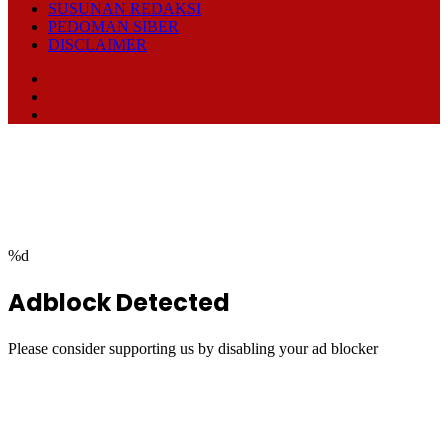
SUSUNAN REDAKSI
PEDOMAN SIBER
DISCLAIMER
Facebook
TikTok
RSS
Facebook
Twitter
WhatsApp
Telegram
Back
to
top
button
%d
Adblock Detected
Please consider supporting us by disabling your ad blocker