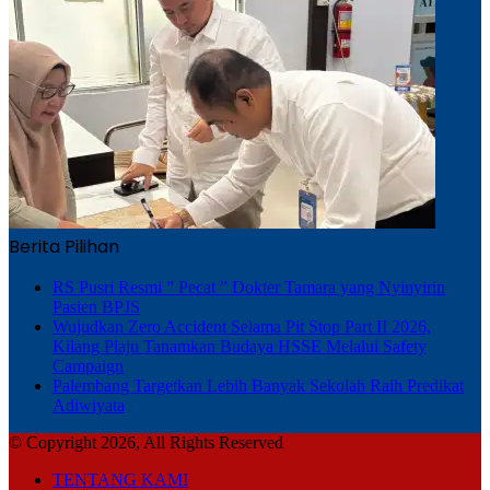
Berita Pilihan
RS Pusri Resmi ” Pecat ” Dokter Tamara yang Nyinyirin
Pasien BPJS
Wujudkan Zero Accident Selama Pit Stop Part II 2026,
Kilang Plaju Tanamkan Budaya HSSE Melalui Safety
Campaign
Palembang Targetkan Lebih Banyak Sekolah Raih Predikat
Adiwiyata
© Copyright 2026, All Rights Reserved
TENTANG KAMI