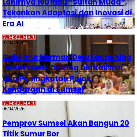
Lahirnya 100 Ribu “Sultan Muda”,
Tekankan Adaptasi dan Inovasi di
Era AI
SUMSEL MAJU
07/04/2026
Gubernur Herman Deru Launching
SIGUNTANG, Dorong Digitalisasi
dan Peningkatan Pajak
Kendaraan di Sumsel
SUMSEL MAJU
06/04/2026
Pemprov Sumsel Akan Bangun 20
Titik Sumur Bor