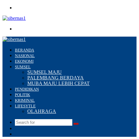
Menu
Search
for
BERANDA
NASIONAL
EKONOMI
SUMSEL
SUMSEL MAJU
PALEMBANG BERDAYA
MUBA MAJU LEBIH CEPAT
PENDIDIKAN
POLITIK
KRIMINAL
LIFESYTLE
OLAHRAGA
Search
Switch
for
skin
Sidebar