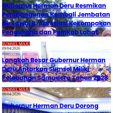
Gubernur Herman Deru Resmikan
Pembangunan Kembali Jembatan
Air Lawai B, Apresiasi Kekompakan
Pengusaha dan Pemkab Lahat
SUMSEL MAJU
09/04/2026
Langkah Besar Gubernur Herman
Deru Antarkan Sumsel Miliki
Pelabuhan Samudera Tahun 2028
SUMSEL MAJU
08/04/2026
Gubernur Herman Deru Dorong