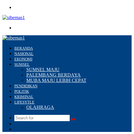
Menu
Search
for
BERANDA
NASIONAL
EKONOMI
SUMSEL
SUMSEL MAJU
PALEMBANG BERDAYA
MUBA MAJU LEBIH CEPAT
PENDIDIKAN
POLITIK
KRIMINAL
LIFESYTLE
OLAHRAGA
Search
Switch
for
skin
Sidebar