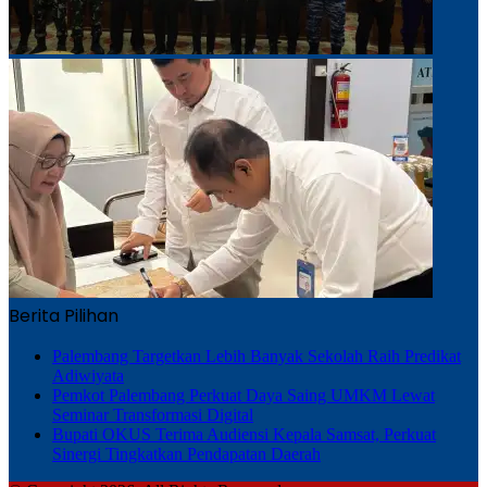
Berita Pilihan
Palembang Targetkan Lebih Banyak Sekolah Raih Predikat
Adiwiyata
Pemkot Palembang Perkuat Daya Saing UMKM Lewat
Seminar Transformasi Digital
Bupati OKUS Terima Audiensi Kepala Samsat, Perkuat
Sinergi Tingkatkan Pendapatan Daerah