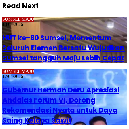
Read Next
SUMSEL MAJU
18/05/2026
HUT ke-80 Sumsel, Momentum
Seluruh Elemen Bersatu Wujudkan
Sumsel tangguh Maju Lebih Cepat
SUMSEL MAJU
17/04/2026
Gubernur Herman Deru Apresiasi
Andalas Forum VI, Dorong
Rekomendasi Nyata untuk Daya
Saing Kelapa Sawit