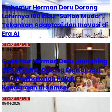
Gubernur Herman Deru Dorong
Lahirnya 100 Ribu “Sultan Muda”,
Tekankan Adaptasi dan Inovasi di
Era AI
SUMSEL MAJU
07/04/2026
Gubernur Herman Deru Launching
SIGUNTANG, Dorong Digitalisasi
dan Peningkatan Pajak
Kendaraan di Sumsel
SUMSEL MAJU
06/04/2026