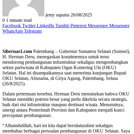
jemy saputra
26/08/2025
0
1 minute read
Facebook
Twitter
LinkedIn
Tumblr
Pinterest
Messenger
Messenger
WhatsApp
Telegram
Sibernas1.com
Palembang – Gubernur Sumatera Selatan (Sumsel),
H. Herman Deru, menegaskan komitmennya untuk terus
mendorong pembangunan infrastruktur sekaligus mengembangkan
sektor pariwisata di Kabupaten Ogan Komering Ulu (OKU)
Selatan. Hal ini disampaikannya saat menerima kunjungan Bupati
OKU Selatan, Abusama, di Griya Agung, Palembang, Selasa
(26/8/2025).
Dalam pertemuan tersebut, Herman Deru menuturkan bahwa OKU
Selatan memiliki potensi besar yang perlu dikelola secara strategis,
baik dari sisi infrastruktur maupun destinasi wisata. Menurutnya,
sinergi antara Pemerintah Provinsi dan Kabupaten menjadi kunci
percepatan pembangunan.
“Alhamdulillah, hari ini kita dapat bersilaturahmi sekaligus
membahas berbagai persoalan pembangunan di OKU Selatan. Saya