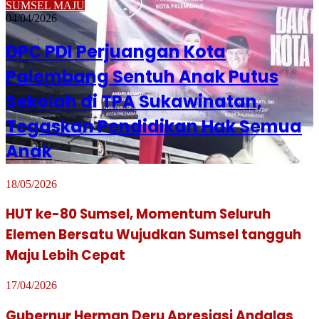
SUMSEL MAJU
04/04/2026
DPC PDI Perjuangan Kota
Palembang Sentuh Anak Putus
Sekolah di TPA Sukawinatan,
Tegaskan Pendidikan Hak Semua
Anak
18/05/2026
HUT ke-80 Sumsel, Momentum Seluruh
Elemen Bersatu Wujudkan Sumsel tangguh
Maju Lebih Cepat
17/04/2026
Gubernur Herman Deru Apresiasi Andalas