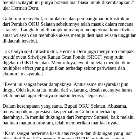
menilai wilayah ini punya potensi luar biasa untuk dikembangkan,”
ujar Herman Deru.
Gubernur menyebut, sejumlah usulan pembangunan infrastruktur
dari Pemkab OKU Selatan sebelumnya telah masuk dalam rencana
strategis. Langkah ini diharapkan mampu memperkuat konektivitas
antar wilayah dan membuka akses menuju destinasi wisata unggulan
di daerah tersebut.
Tak hanya soal infrastruktur, Herman Deru juga menyoroti dampak
positif event Sriwijaya Ranau Gran Fondo (SRGF) yang rutin
digelar di OKU Selatan. Menurutnya, event ini telah memberikan
multiplier effect yang signifikan terhadap sektor pariwisata dan
ekonomi masyarakat.
“Event ini sangat besar dampaknya. Antusiasme masyarakat pun
tinggi. Oleh karena itu, mulai dari sekarang, desain acaranya harus
lebih meriah agar efeknya semakin terasa,” tegasnya.
Dalam kesempatan yang sama, Bupati OKU Selatan, Abusama,
menyampaikan apresiasi atas perhatian Gubernur terhadap
daerahnya. Ia menilai dukungan dari Pemprov Sumsel, baik melalui
bantuan maupun program, telah memberikan manfaat nyata.
“Kami sangat berterima kasih atas respon dan dukungan yang luar
biasa dari Bapak Gubernur. Bantuan BKBK, misalnya, sangat