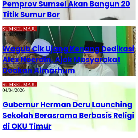
Pemprov Sumsel Akan Bangun 20
Titik Sumur Bor
SUMSEL MAJU
05/04/2026
Wagub Cik Ujang Kenang Dedikasi
Alex Noerdin, Ajak Masyarakat
Doakan Almarhum
SUMSEL MAJU
04/04/2026
Gubernur Herman Deru Launching
Sekolah Berasrama Berbasis Religi
di OKU Timur