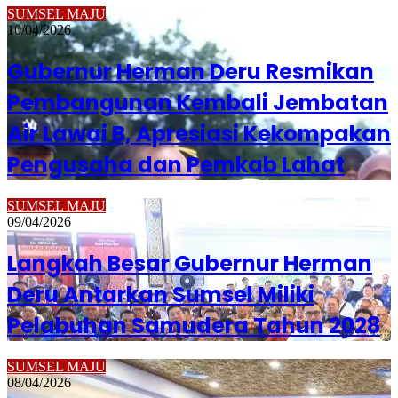
SUMSEL MAJU
10/04/2026
Gubernur Herman Deru Resmikan
Pembangunan Kembali Jembatan
Air Lawai B, Apresiasi Kekompakan
Pengusaha dan Pemkab Lahat
SUMSEL MAJU
09/04/2026
Langkah Besar Gubernur Herman
Deru Antarkan Sumsel Miliki
Pelabuhan Samudera Tahun 2028
SUMSEL MAJU
08/04/2026