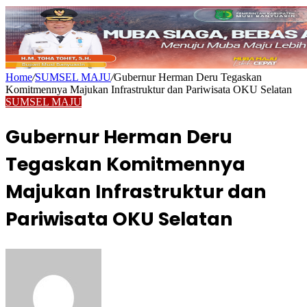
Home
/
SUMSEL MAJU
/
Gubernur Herman Deru Tegaskan
Komitmennya Majukan Infrastruktur dan Pariwisata OKU Selatan
SUMSEL MAJU
Gubernur Herman Deru
Tegaskan Komitmennya
Majukan Infrastruktur dan
Pariwisata OKU Selatan
Send
an
email