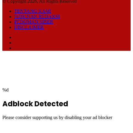
© Copyright 2026, All Rights Reserved
TENTANG KAMI
SUSUNAN REDAKSI
PEDOMAN SIBER
DISCLAIMER
Facebook
TikTok
RSS
Facebook
Twitter
WhatsApp
Telegram
Back
to
top
button
%d
Adblock Detected
Please consider supporting us by disabling your ad blocker