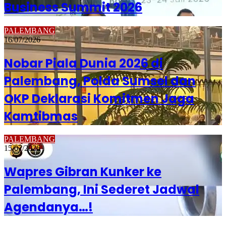
Business Summit 2026
PALEMBANG
16/07/2026
Nobar Piala Dunia 2026 di
Palembang, Polda Sumsel dan
OKP Deklarasi Komitmen Jaga
Kamtibmas
PALEMBANG
15/07/2026
Wapres Gibran Kunker ke
Palembang, Ini Sederet Jadwal
Agendanya…!