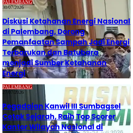
PALEMBANG
30/07/2026
Diskusi Ketahanan Energi Nasional
di Palembang, Dorong
Pemanfaatan Sampah Jadi Energi
Terbarukan dan Batubara
menjadi Sumber Ketahanan
Energi
PALEMBANG
27/07/2026
Pegadaian Kanwil III Sumbagsel
Cetak Sejarah, Raih Top Scorer
Kantor Wilayah Nasional di