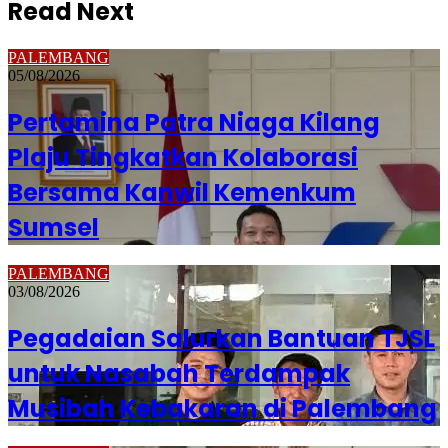
Read Next
PALEMBANG
05/08/2026
Pertamina Patra Niaga Kilang
Plaju Tingkatkan Kolaborasi
Bersama Kanwil Kemenkum
Sumsel
PALEMBANG
03/08/2026
Pegadaian Salurkan Bantuan TJSL
untuk Nasabah Terdampak
Musibah Kebakaran di Palembang