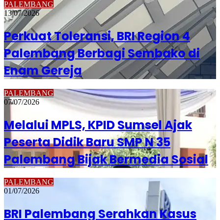
PALEMBANG
13/07/2026
Perkuat Toleransi, BRI Region 4
Palembang Berbagi Sembako di
Enam Gereja
PALEMBANG
07/07/2026
Melalui MPLS, KPID Sumsel Ajak
Peserta Didik Baru SMP N 35
Palembang Bijak Bermedia Sosial
PALEMBANG
01/07/2026
BRI Palembang Serahkan Kasus