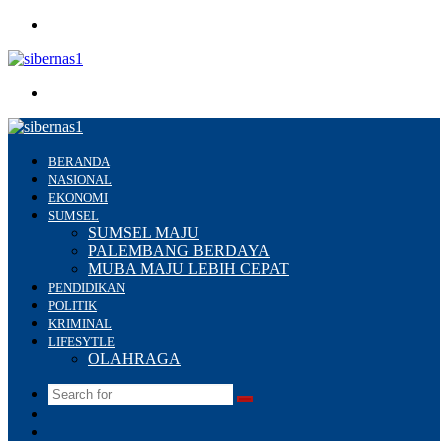
Menu
Search
for
BERANDA
NASIONAL
EKONOMI
SUMSEL
SUMSEL MAJU
PALEMBANG BERDAYA
MUBA MAJU LEBIH CEPAT
PENDIDIKAN
POLITIK
KRIMINAL
LIFESYTLE
OLAHRAGA
Search
Switch
for
skin
Sidebar