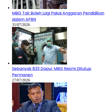
MBG Tak Boleh Lagi Pakai Anggaran Pendidikan
dalam APBN
31/07/2026
Sebanyak 833 Dapur MBG Resmi Ditutup
Permanen
27/07/2026